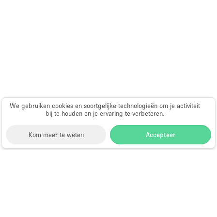
Audio- en videoapparatuur
Auto display
Badkamer
Bar
Begane grond
Beveiligingssysteem
Concierge
We gebruiken cookies en soortgelijke technologieën om je activiteit
bij te houden en je ervaring te verbeteren.
Daglicht
Kom meer te weten
Accepteer
Dakterras
Drankvergunning
Elektriciteit
Storefront
>
Gedeelte winkel huren
>
Gedeelte Winkel
& Shop in Shop in Fresno
Etalage
Shop-in-Shop te Huur in Fresno
Grote entree