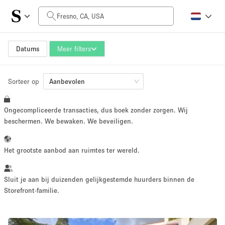
Prijs per dag
$0
$5,000+
Datums
Meer filters
Sorteer op
Grootte ruimte
Aanbevolen
Ongecompliceerde transacties, dus boek zonder zorgen. Wij
100 sq ft
5000+ sq ft
beschermen. We bewaken. We beveiligen.
~ 13 mensen
~ 650 mensen
Het grootste aanbod aan ruimtes ter wereld.
Projecttype
Sluit je aan bij duizenden gelijkgestemde huurders binnen de
Storefront-familie.
Retail
Showroom
Evenement
Kunst
Eten