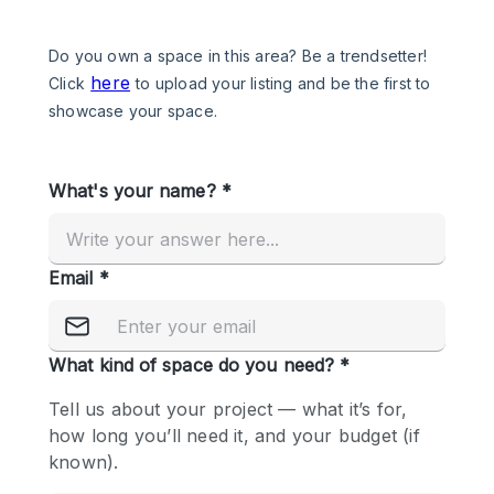
Een
Winkel
Conferentie
Vergadering
Kantoor
fotoshoot
delen
maken
Type ruimte
Advertentieruimte
Appartement / Loft
Atelier / Werkplaats
Boetiek / Winkel
Boot
Conferentieruimte
Container