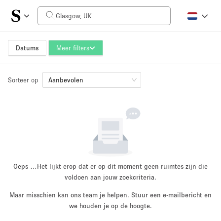
Prijs per dag
£0
£5,000+
Datums
Meer filters
Sorteer op
Grootte ruimte
Aanbevolen
100 sq ft
5000+ sq ft
~ 13 mensen
~ 650 mensen
Projecttype
Oeps …
Het lijkt erop dat er op dit moment geen ruimtes zijn die
voldoen aan jouw zoekcriteria.
Maar misschien kan ons team je helpen. Stuur een e-mailbericht en
Retail
Showroom
we houden je op de hoogte.
Evenement
Kunst
Eten