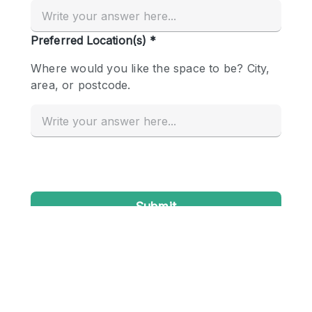
Creatieve ruimte
Dak
Evenementruimte
Foto / Filmstudio
Galerie
Hal
Herenhuis / Huis
Kantoorruimte
Kraampje / Kiosk / Stalletje
Kraampje / Marktkraam
Magazijn
Markt / Festival
Ontvangsthal