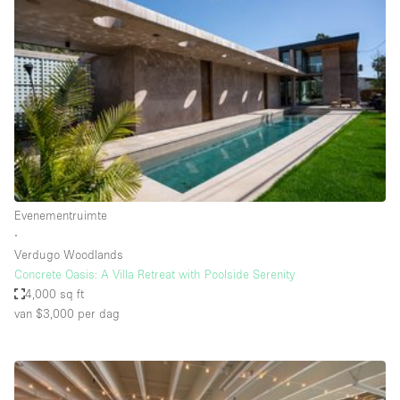
Creatieve ruimte
Dak
Evenementruimte
Foto / Filmstudio
Galerie
Hal
Herenhuis / Huis
Evenementruimte
∙
Kantoorruimte
Verdugo Woodlands
Kraampje / Kiosk / Stalletje
Concrete Oasis: A Villa Retreat with Poolside Serenity
4,000 sq ft
Kraampje / Marktkraam
van $3,000
per dag
Magazijn
Markt / Festival
Ontvangsthal