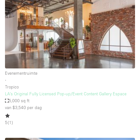
Een
Winkel
Conferentie
Vergadering
Kantoor
fotoshoot
delen
maken
Type ruimte
Evenementruimte
Advertentieruimte
∙
Appartement / Loft
Tropico
LA's Original Fully Licensed Pop-up/Event Content Gallery Espace
Atelier / Werkplaats
5,000 sq ft
Boetiek / Winkel
van $3,540
per dag
Boot
5
(
1
)
Conferentieruimte
Container