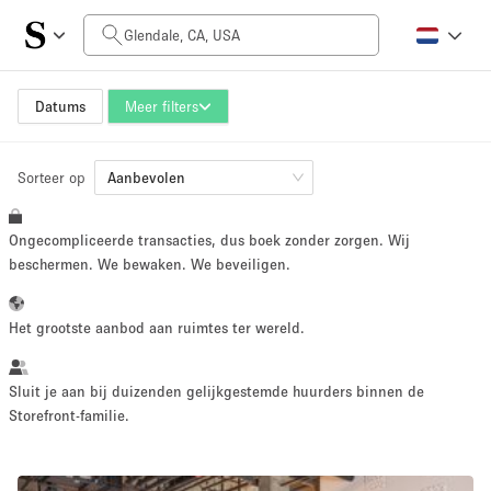
Prijs per dag
$0
$5,000+
Datums
Meer filters
Sorteer op
Grootte ruimte
Aanbevolen
Ongecompliceerde transacties, dus boek zonder zorgen. Wij
100 sq ft
5000+ sq ft
beschermen. We bewaken. We beveiligen.
~ 13 mensen
~ 650 mensen
Het grootste aanbod aan ruimtes ter wereld.
Projecttype
Sluit je aan bij duizenden gelijkgestemde huurders binnen de
Storefront-familie.
Retail
Showroom
Evenement
Kunst
Eten