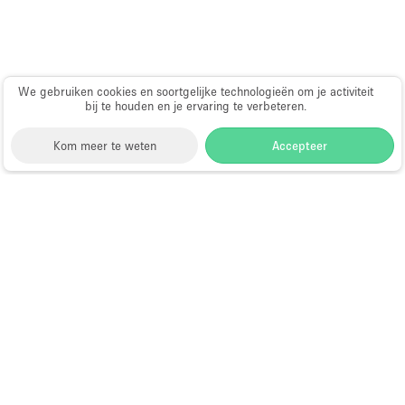
We gebruiken cookies en soortgelijke technologieën om je activiteit
bij te houden en je ervaring te verbeteren.
Kom meer te weten
Accepteer
Storefront
>
Huur een pop-up winkel
>
Pop-up Winkel
in Glendale
Pop-up Winkel te Huur in Glendale
Wat zijn de meest gewilde
locaties voor het leasen
van commerciële ruimte