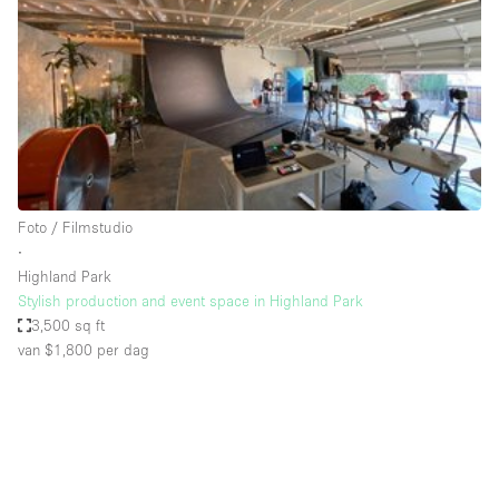
Overige
Restaurant / Bar / Café
Salon
Unieke ruimte
Vergaderruimte
Vrachtwagen
Foto / Filmstudio
∙
Winkel delen
Highland Park
Stylish production and event space in Highland Park
Winkelruimte in winkelcentrum
3,500 sq ft
van $1,800
per dag
Kenmerken ruimte
Airconditioning
Animals Friendly