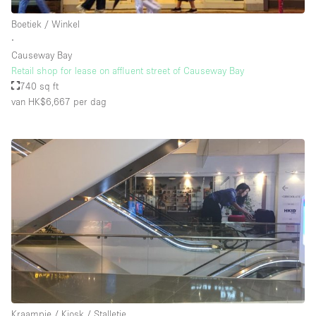
Whitebox / Minimaal
Boetiek / Winkel
∙
Causeway Bay
Verdieping/Toegang:
Retail shop for lease on affluent street of Causeway Bay
740 sq ft
Souterrain
van HK$6,667
per dag
Begane grond tuin
Begane grond straatkant
Winkelcentrum
Terras
Boven
Overig
Kraampje / Kiosk / Stalletje