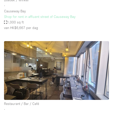
Boetiek / Winkel
∙
Causeway Bay
Shop for rent in affluent street of Causeway Bay
1,000 sq ft
van HK$6,667
per dag
Restaurant / Bar / Café
∙