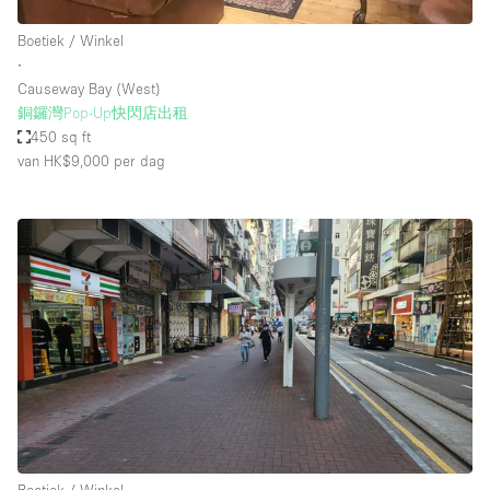
Boetiek / Winkel
∙
Causeway Bay (West)
銅鑼灣Pop-Up快閃店出租
450 sq ft
van HK$9,000
per dag