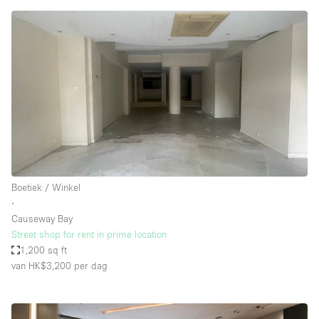
Boetiek / Winkel
∙
Causeway Bay
Street shop for rent in prime location
1,200 sq ft
van HK$3,200
per dag