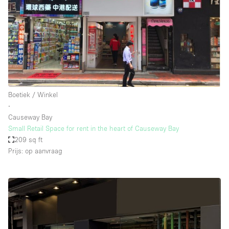
Boetiek / Winkel
∙
Causeway Bay
Small Retail Space for rent in the heart of Causeway Bay
209 sq ft
Prijs: op aanvraag