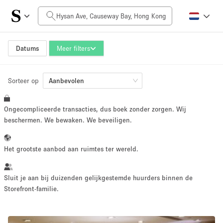
Prijs per dag
HK$0
HK$50,000+
Datums
Meer filters
Sorteer op
Grootte ruimte
Aanbevolen
Ongecompliceerde transacties, dus boek zonder zorgen. Wij
100 sq ft
5000+ sq ft
beschermen. We bewaken. We beveiligen.
~ 13 mensen
~ 650 mensen
Het grootste aanbod aan ruimtes ter wereld.
Projecttype
Sluit je aan bij duizenden gelijkgestemde huurders binnen de
Storefront-familie.
Retail
Showroom
Evenement
Kunst
Eten