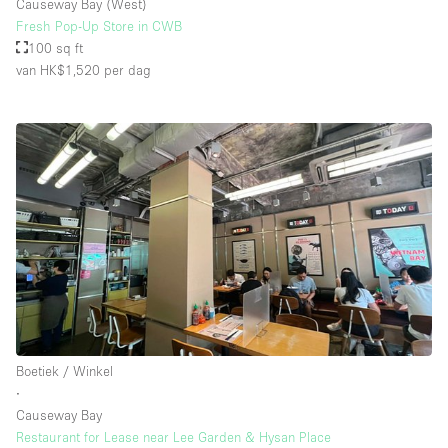
Causeway Bay (West)
Fresh Pop-Up Store in CWB
100 sq ft
van HK$1,520
per dag
Boetiek / Winkel
∙
Causeway Bay
Restaurant for Lease near Lee Garden & Hysan Place