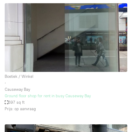
Boetiek / Winkel
∙
Causeway Bay
Ground floor shop for rent in busy Causeway Bay
697 sq ft
Prijs: op aanvraag