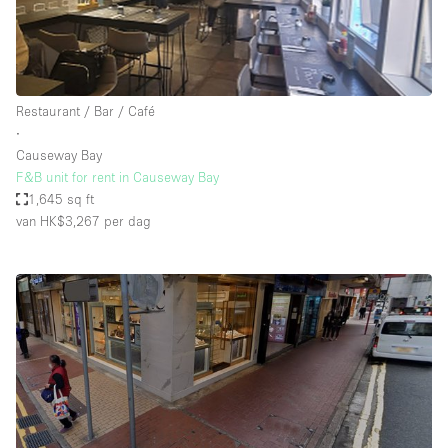
Restaurant / Bar / Café
∙
Causeway Bay
F&B unit for rent in Causeway Bay
1,645 sq ft
van HK$3,267
per dag