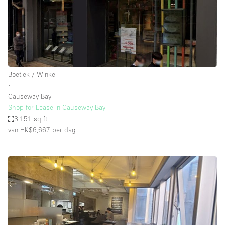
Boetiek / Winkel
∙
Causeway Bay
Shop for Lease in Causeway Bay
3,151 sq ft
van HK$6,667
per dag