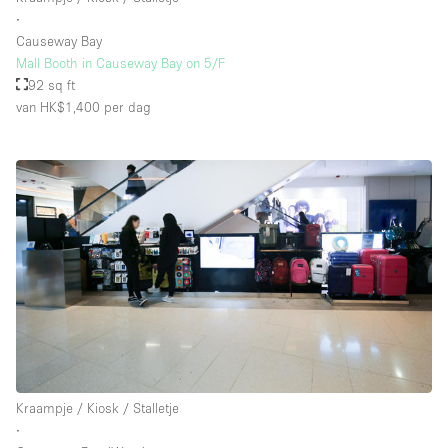
∙
Causeway Bay
Mall Booth in Causeway Bay on 5/F
92 sq ft
van HK$1,400
per dag
Kraampje / Kiosk / Stalletje
∙