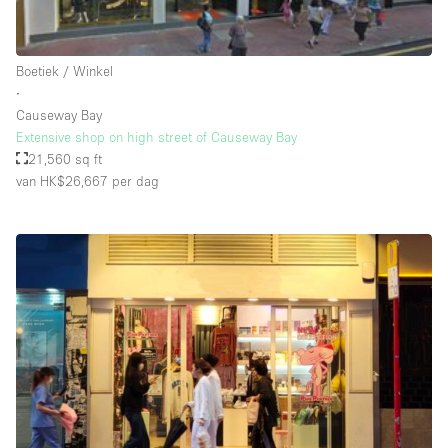
Schitterend uitzicht
Smoking Area
Boetiek / Winkel
Soundproof
∙
Causeway Bay
Straatniveau
Extensive shop on high street of Causeway Bay
Terrace
21,560 sq ft
van HK$26,667
per dag
Toegankelijk voor mensen met handicap
Toiletten
Toonbanken
Tuin
Verlichting
Verwarming
Voorraadkamer
Water Access