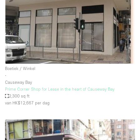
Creatieve ruimte
Dak
Evenementruimte
Foto / Filmstudio
Galerie
Hal
Boetiek / Winkel
Herenhuis / Huis
∙
Causeway Bay
Kantoorruimte
Prime Corner Shop for Lease in the heart of Causeway Bay
Kraampje / Kiosk / Stalletje
2,300 sq ft
van HK$12,667
per dag
Kraampje / Marktkraam
Magazijn
Markt / Festival
Ontvangsthal