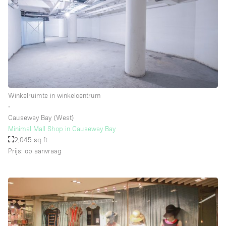
Winkelruimte in winkelcentrum
∙
Causeway Bay (West)
Minimal Mall Shop in Causeway Bay
2,045 sq ft
Prijs: op aanvraag