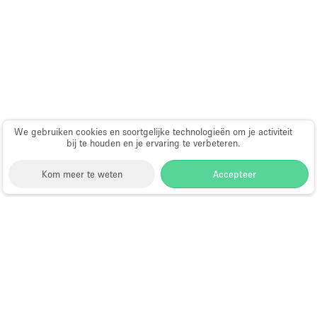
We gebruiken cookies en soortgelijke technologieën om je activiteit
bij te houden en je ervaring te verbeteren.
Kom meer te weten
Accepteer
Storefront
>
Huur een kunstgalerie
>
Kunstgalerijen
en Tentoonstellingslocaties in Hongkong
>
Kunstgalerijen en Tentoonstellingslocaties in
Causeway Bay, Hong Kong, Hong Kong
>
Kunstgalerijen en Tentoonstellingslocaties in Hysan
Avenue, Hong Kong