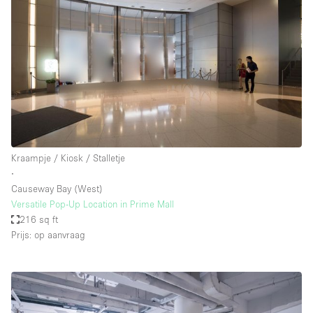
Kraampje / Kiosk / Stalletje
∙
Causeway Bay (West)
Versatile Pop-Up Location in Prime Mall
216 sq ft
Prijs: op aanvraag