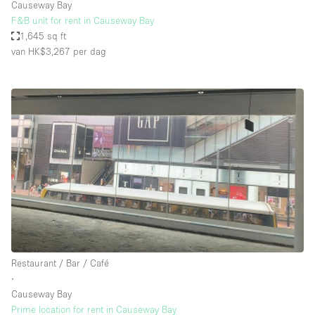
Causeway Bay
F&B unit for rent in Causeway Bay
1,645 sq ft
van HK$3,267
per dag
Restaurant / Bar / Café
∙
Causeway Bay
Prime location for rent in Causeway Bay