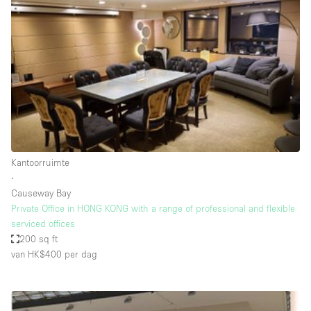
Een
Winkel
Conferentie
Vergadering
Kantoor
fotoshoot
delen
maken
Type ruimte
Kantoorruimte
Advertentieruimte
∙
Appartement / Loft
Causeway Bay
Private Office in HONG KONG with a range of professional and flexible
Atelier / Werkplaats
serviced offices
Boetiek / Winkel
200 sq ft
van HK$400
per dag
Boot
Conferentieruimte
Container