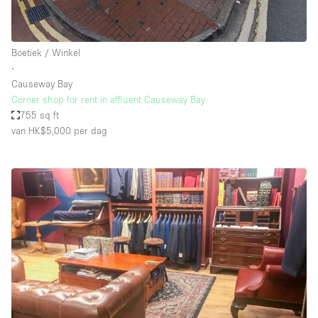
Boetiek / Winkel
∙
Causeway Bay
Corner shop for rent in affluent Causeway Bay
755 sq ft
van HK$5,000
per dag