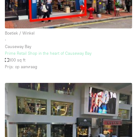
Haussmann-stijl
Industrieel
Internet
Boetiek / Winkel
Kantoorbenodigdheden
∙
Keuken
Causeway Bay
Prime Retail Shop in the heart of Causeway Bay
Kledingrek
800 sq ft
Prijs: op aanvraag
Leefruimte
Lift
Meerdere kamers
Meubilair
Paskamers
Privé-parkeerplaats
RAW