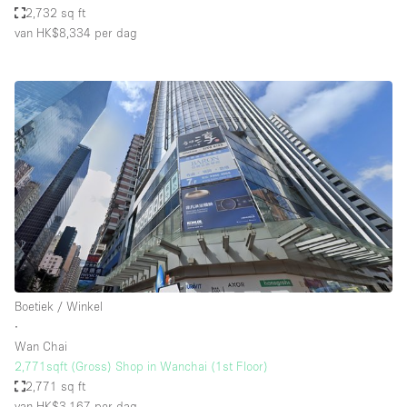
2,732 sq ft
van HK$8,334
per dag
Boetiek / Winkel
∙
Wan Chai
2,771sqft (Gross) Shop in Wanchai (1st Floor)
2,771 sq ft
van HK$3,167
per dag