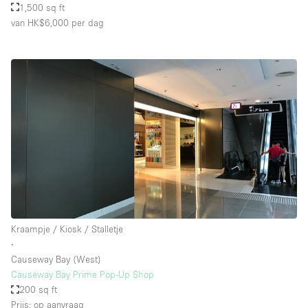
1,500 sq ft
van HK$6,000
per dag
Kraampje / Kiosk / Stalletje
∙
Causeway Bay (West)
Causeway Bay Prime Pop-Up Shop
200 sq ft
Prijs: op aanvraag