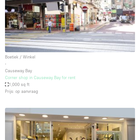
Overige
Restaurant / Bar / Café
Salon
Unieke ruimte
Vergaderruimte
Boetiek / Winkel
Vrachtwagen
∙
Causeway Bay
Winkel delen
Corner shop in Causeway Bay for rent
1,000 sq ft
Winkelruimte in winkelcentrum
Prijs: op aanvraag
Kenmerken ruimte
Airconditioning
Animals Friendly