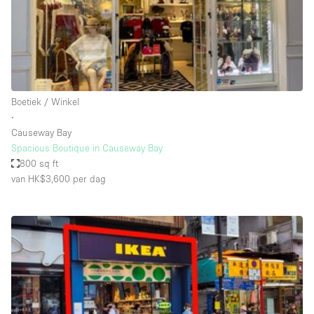
Audio- en videoapparatuur
Auto display
Badkamer
Bar
Boetiek / Winkel
Begane grond
∙
Beveiligingssysteem
Causeway Bay
Spacious Boutique in Causeway Bay
Concierge
800 sq ft
Daglicht
van HK$3,600
per dag
Dakterras
Drankvergunning
Elektriciteit
Etalage
Grote entree