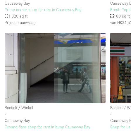
Causeway Bay
Causeway B
Prime corner shop for rent in Causeway Bay
Fresh Pop-
1,320 sq ft
100 sq ft
Prijs: op aanvraag
van HK$1,5
Boetiek / Winkel
Boetiek / W
∙
∙
Causeway Bay
Causeway 
Ground floor shop for rent in busy Causeway Bay
Shop for Le