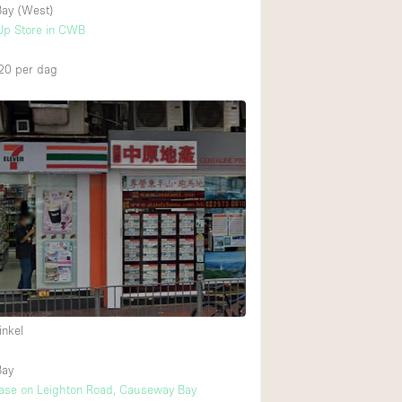
ay (West)
Up Store in CWB
20
per dag
inkel
Bay
ase on Leighton Road, Causeway Bay