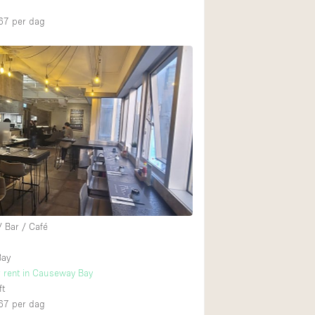
67
per dag
/ Bar / Café
Bay
r rent in Causeway Bay
ft
67
per dag