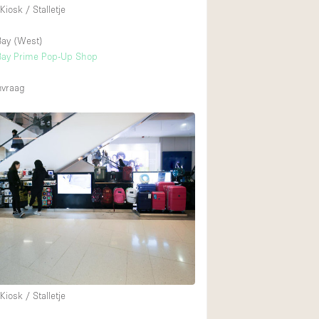
iosk / Stalletje
ay (West)
ay Prime Pop-Up Shop
nvraag
iosk / Stalletje