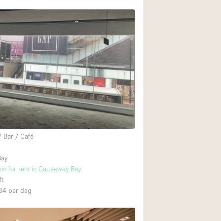
/ Bar / Café
Bay
ion for rent in Causeway Bay
ft
34
per dag