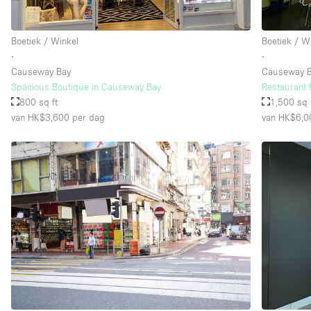
Boetiek / Winkel
Boetiek / W
Verdieping/Toegang:
Souterrain
∙
∙
Begane grond straatkant
Causeway Bay
Causeway 
Spacious Boutique in Causeway Bay
Restaurant 
Terras
800 sq ft
1,500 sq 
van HK$3,600
per dag
van HK$6,0
Overig