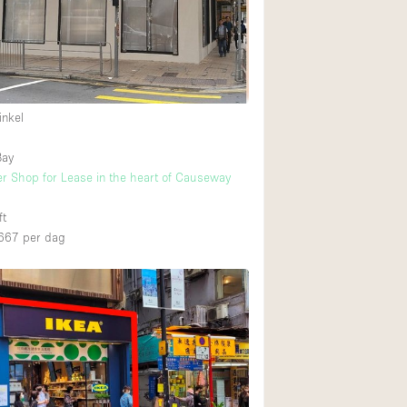
Restaurant / Bar / 
Unieke ruimte
4
Vrachtwagen
Winkelruimte in w
inkel
2
Bay
Animals Friendly
2
r Shop for Lease in the heart of Causeway
Auto display
ft
Bar
667
per dag
Beveiligingssyste
Daglicht
Drankvergunning
Etalage
Haussmann-stijl