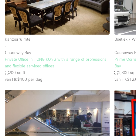
Overige
Salon
Vergaderruimte
Winkel delen
Kantoorruimte
Boetiek / W
∙
∙
Causeway Bay
Causeway 
Kenmerken ruimte
Airconditioning
Private Office in HONG KONG with a range of professional
Prime Corne
and flexible serviced offices
Bay
Audio- en videoapparatuur
200 sq ft
2,300 sq 
Badkamer
van HK$400
per dag
van HK$12,
Begane grond
Concierge
Dakterras
Elektriciteit
Grote entree