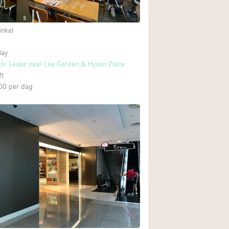
inkel
Begane grond tuin
Winkelcentrum
Bay
for Lease near Lee Garden & Hysan Place
Boven
ft
00
per dag