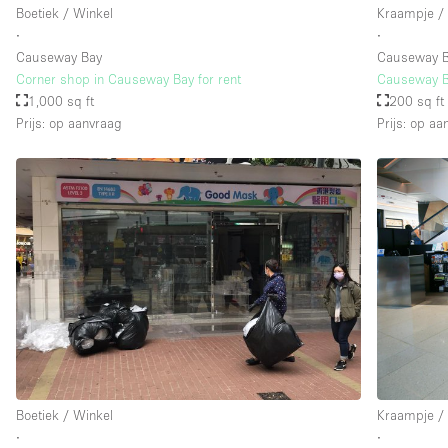
Boetiek / Winkel
Kraampje / K
∙
∙
Causeway Bay
Causeway B
Corner shop in Causeway Bay for rent
Causeway B
1,000 sq ft
200 sq ft
Prijs: op aanvraag
Prijs: op aa
Boetiek / Winkel
Kraampje / K
∙
∙