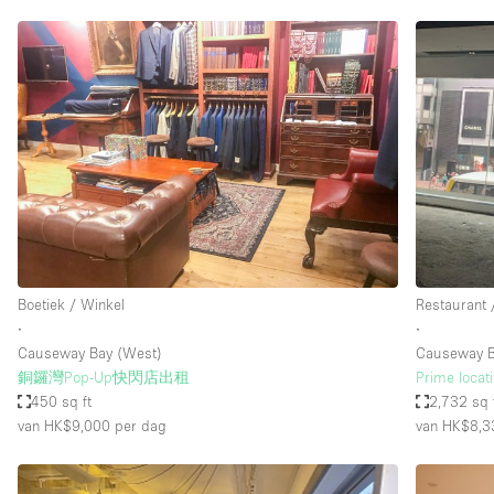
Boetiek / Winkel
Restaurant 
∙
∙
Causeway Bay (West)
Causeway 
銅鑼灣Pop-Up快閃店出租
Prime locat
450 sq ft
2,732 sq 
van HK$9,000
per dag
van HK$8,3