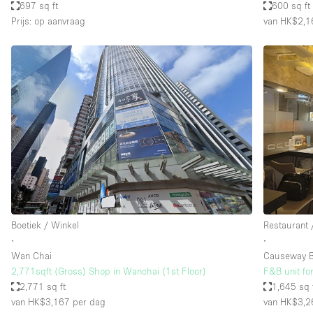
697 sq ft
600 sq ft
Prijs: op aanvraag
van HK$2,1
Boetiek / Winkel
Restaurant 
∙
∙
Wan Chai
Causeway 
2,771sqft (Gross) Shop in Wanchai (1st Floor)
F&B unit fo
2,771 sq ft
1,645 sq 
van HK$3,167
per dag
van HK$3,2