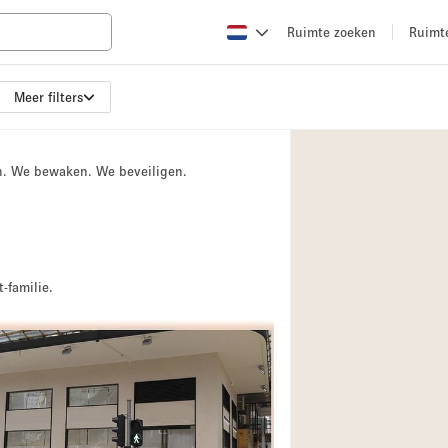
Ruimte zoeken
Ruimt
Meer filters
Appartement / Loft
Boetiek / Winkel
n. We bewaken. We beveiligen.
Conferentieruimte
Creatieve ruimte
Evenementruimte
2
Galerie
-familie.
Herenhuis / Huis
Kraampje / Kiosk / 
2
Magazijn
Ontvangsthal
2