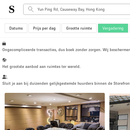
Datums
Prijs per dag
Grootte ruimte
Vergadering
Type ruimte
Advertentieruimte
Atelier / Werkplaats
Ongecompliceerde transacties, dus boek zonder zorgen. Wij bescherme
Boot
Container
Het grootste aanbod aan ruimtes ter wereld.
Dak
Foto / Filmstudio
Sluit je aan bij duizenden gelijkgestemde huurders binnen de Storefront
Hal
Kantoorruimte
Kraampje / Marktkraam
Markt / Festival