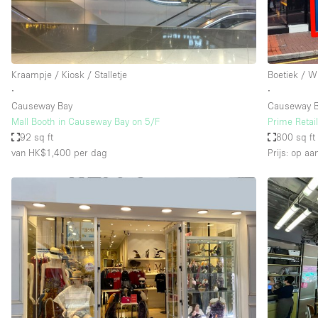
Industrieel
Kantoorbenodigdheden
Kledingrek
Kraampje / Kiosk / Stalletje
Boetiek / W
Lift
∙
∙
Causeway Bay
Causeway 
Meubilair
Mall Booth in Causeway Bay on 5/F
Prime Retai
Privé-parkeerplaats
92 sq ft
800 sq ft
van HK$1,400
per dag
Prijs: op aa
Schitterend uitzicht
Soundproof
Terrace
Toiletten
Tuin
Verwarming
Water Access