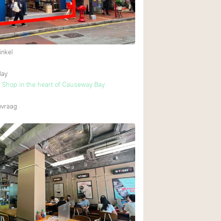
Internet
Keuken
Leefruimte
inkel
Meerdere kamers
Bay
Paskamers
l Shop in the heart of Causeway Bay
RAW
nvraag
Smoking Area
Straatniveau
Toegankelijk voor
Toonbanken
Verlichting
Voorraadkamer
Whitebox / Minima