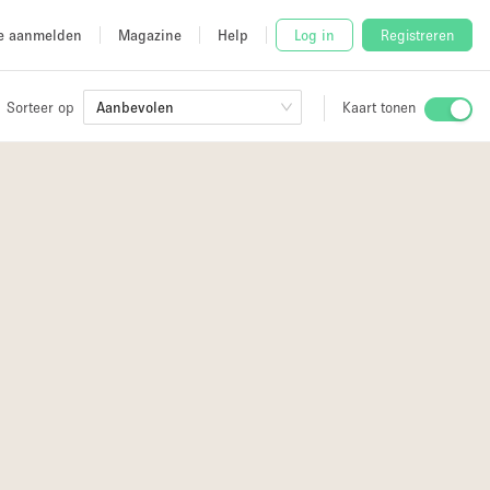
e aanmelden
Magazine
Help
Log in
Registreren
Sorteer op
Aanbevolen
Kaart tonen
Stalletje
2