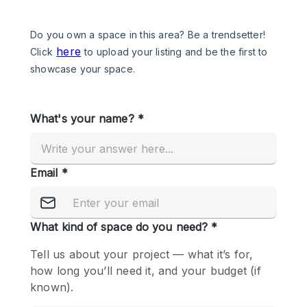
Een
Winkel
Conferentie
Vergadering
Kantoor
fotoshoot
delen
maken
Type ruimte
Advertentieruimte
Appartement / Loft
Atelier / Werkplaats
Boetiek / Winkel
Boot
Conferentieruimte
Container