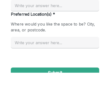
Creatieve ruimte
Dak
Evenementruimte
Foto / Filmstudio
Galerie
Hal
Herenhuis / Huis
Kantoorruimte
Kraampje / Kiosk / Stalletje
Kraampje / Marktkraam
Magazijn
Markt / Festival
Ontvangsthal