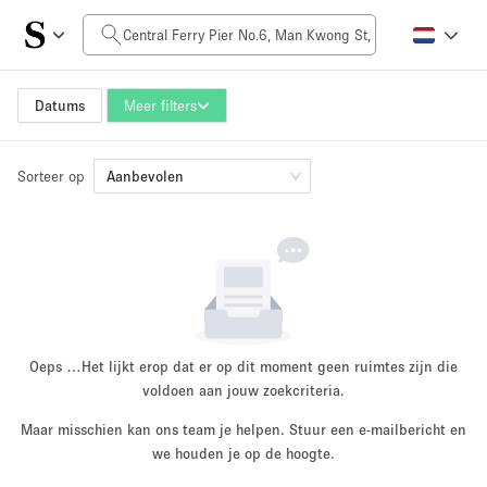
Prijs per dag
HK$0
HK$50,000+
Datums
Meer filters
Sorteer op
Grootte ruimte
Aanbevolen
100 sq ft
5000+ sq ft
~ 13 mensen
~ 650 mensen
Projecttype
Oeps …
Het lijkt erop dat er op dit moment geen ruimtes zijn die
voldoen aan jouw zoekcriteria.
Maar misschien kan ons team je helpen. Stuur een e-mailbericht en
Retail
Showroom
we houden je op de hoogte.
Evenement
Kunst
Eten