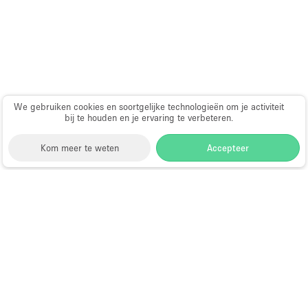
Haussmann-stijl
Industrieel
Internet
Kantoorbenodigdheden
Keuken
We gebruiken cookies en soortgelijke technologieën om je activiteit
bij te houden en je ervaring te verbeteren.
Kledingrek
Kom meer te weten
Accepteer
Leefruimte
Lift
Meerdere kamers
Storefront
>
Kantoorruimte huren
>
Flexibele
kantoorruimtes in Hongkong
>
Flexibele
Meubilair
kantoorruimtes in Centraal, Hong Kong
>
Flexibele
Paskamers
kantoorruimtes in Central Ferry Pier, Hong Kong
Privé-parkeerplaats
Kantoorruimte te Huur in Central
RAW
Ferry Pier, Hong Kong