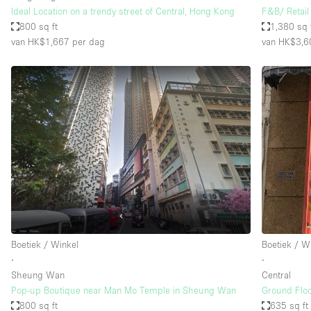
Ideal Location on a trendy street of Central, Hong Kong
F&B/ Retail 
800 sq ft
1,380 sq 
van HK$1,667
per dag
van HK$3,6
Boetiek / Winkel
Boetiek / W
∙
∙
Sheung Wan
Central
Pop-up Boutique near Man Mo Temple in Sheung Wan
Ground Floo
800 sq ft
635 sq ft