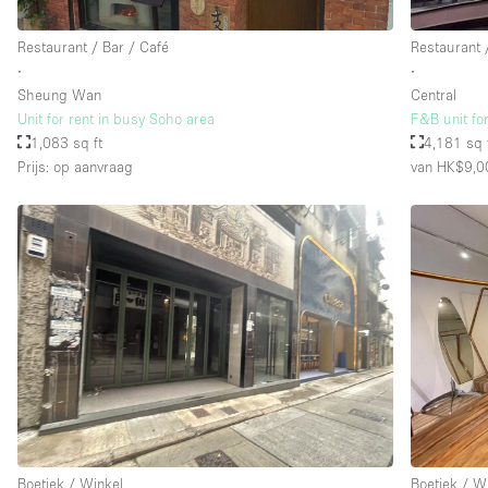
Restaurant / Bar / Café
Restaurant 
∙
∙
Sheung Wan
Central
Unit for rent in busy Soho area
F&B unit fo
1,083 sq ft
4,181 sq 
Prijs: op aanvraag
van HK$9,0
Boetiek / Winkel
Boetiek / W