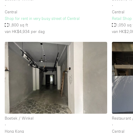
∙
∙
Central
Central
Shop for rent in very busy street of Central
Retail Shop 
1,800 sq ft
1,050 sq 
van HK$4,934
per dag
van HK$2,0
Boetiek / Winkel
Restaurant 
∙
∙
Hong Kong
Central