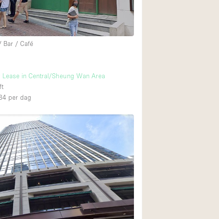
/ Bar / Café
r Lease in Central/Sheung Wan Area
ft
34
per dag