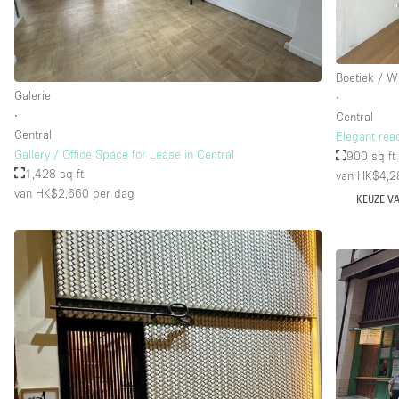
Verdieping/Toegang:
Souterrain
Boetiek / W
Begane grond straatkant
Galerie
∙
∙
Central
Terras
Central
Elegant rea
Overig
Gallery / Office Space for Lease in Central
900 sq ft
1,428 sq ft
van HK$4,2
van HK$2,660
per dag
KEUZE V