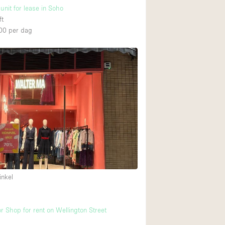
unit for lease in Soho
ft
00
per dag
inkel
r Shop for rent on Wellington Street