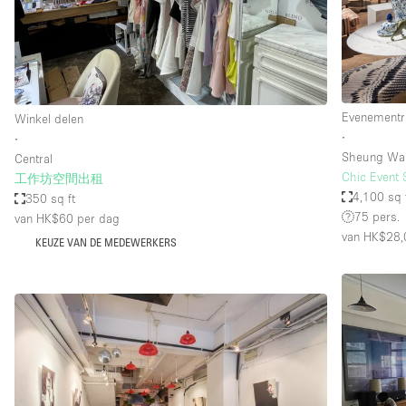
Overige
Salon
Vergaderruimte
Winkel delen
Evenementr
Winkel delen
∙
∙
Sheung Wa
Central
Kenmerken ruimte
Airconditioning
Chic Event 
工作坊空間出租
4,100 sq 
350 sq ft
Audio- en videoapparatuur
75 pers.
van HK$60
per dag
Badkamer
van HK$28,
KEUZE VAN DE MEDEWERKERS
Begane grond
Concierge
Dakterras
Elektriciteit
Grote entree