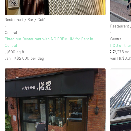
Restaurant / Bar / Café
∙
Restaurant 
Central
∙
Fitted out Restaurant with NO PREMIUM for Rent in
Central
Central
F&B unit fo
600 sq ft
2,273 sq 
van HK$2,000
per dag
van HK$8,3