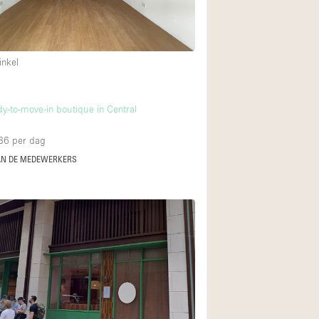
Begane grond tuin
inkel
Winkelcentrum
Boven
dy-to-move-in boutique in Central
86
per dag
AN DE MEDEWERKERS