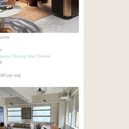
Restaurant / Bar / 
Unieke ruimte
Vrachtwagen
Winkelruimte in w
uimte
n
2
Animals Friendly
Space | Sheung Wan | Central
ft
Auto display
Bar
080
per dag
Beveiligingssyste
Daglicht
Drankvergunning
Etalage
Haussmann-stijl