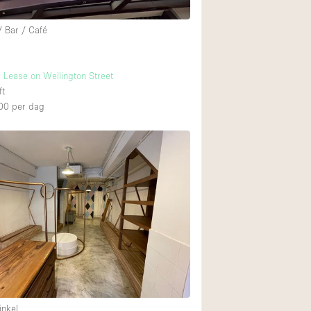
/ Bar / Café
r Lease on Wellington Street
ft
00
per dag
inkel