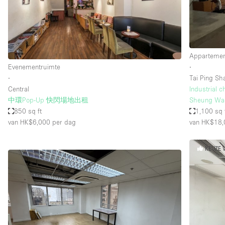
Industrieel
Kantoorbenodigdheden
Kledingrek
Appartement
Lift
Evenementruimte
∙
∙
Tai Ping Sh
Meubilair
Central
Industrial c
Privé-parkeerplaats
中環Pop-Up 快閃場地出租
Sheung Wa
850 sq ft
1,100 sq 
Schitterend uitzicht
van HK$6,000
per dag
van HK$18,
Soundproof
Terrace
KEUZE 
Toiletten
Tuin
Verwarming
Water Access