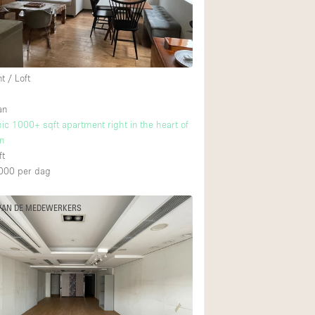
Internet
Keuken
Leefruimte
 / Loft
Meerdere kamers
an
Paskamers
hic 1000+ sqft apartment right in the heart of
RAW
n
ft
Smoking Area
000
per dag
Straatniveau
Toegankelijk voor
VAN DE MEDEWERKERS
Toonbanken
Verlichting
Voorraadkamer
Whitebox / Minima