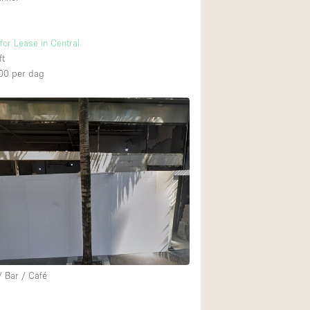
for Lease in Central
ft
00
per dag
/ Bar / Café