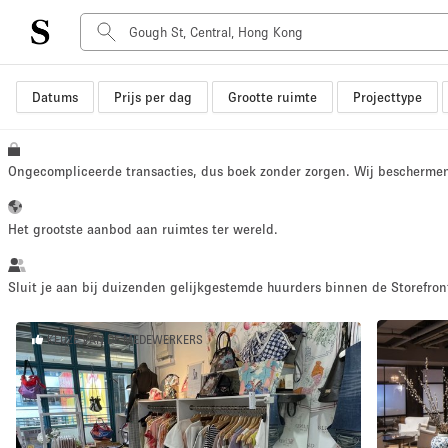
Datums
Prijs per dag
Grootte ruimte
Projecttype
Type ruimte
Advertentieruimte
Atelier / Werkplaats
Ongecompliceerde transacties, dus boek zonder zorgen. Wij bescherme
Boot
Container
Het grootste aanbod aan ruimtes ter wereld.
Dak
Foto / Filmstudio
Sluit je aan bij duizenden gelijkgestemde huurders binnen de Storefront
Hal
KEUZE VAN DE MEDEWERKERS
Kantoorruimte
Kraampje / Marktkraam
Markt / Festival