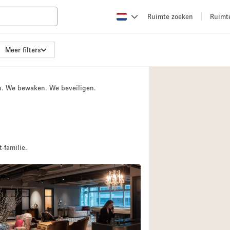
Ruimte zoeken
Ruimt
Meer filters
Appartement / Loft
Boetiek / Winkel
n. We bewaken. We beveiligen.
Conferentieruimte
Creatieve ruimte
Evenementruimte
Galerie
-familie.
Herenhuis / Huis
Kraampje / Kiosk / 
Magazijn
Ontvangsthal