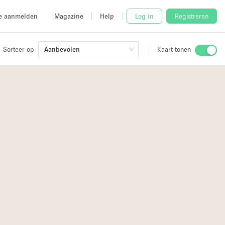
e aanmelden
Magazine
Help
Log in
Registreren
Sorteer op
Aanbevolen
Kaart tonen
Stalletje