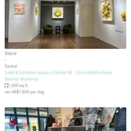
Overige
Restaurant / Bar / Café
Salon
Unieke ruimte
Vergaderruimte
Galerie
Vrachtwagen
∙
Central
Winkel delen
Event & Exhibition Space in Central, HK ︳Art Exhibition Event
Seminar Workshop
Winkelruimte in winkelcentrum
1,000 sq ft
van HK$1,800
per dag
Kenmerken ruimte
Airconditioning
Animals Friendly