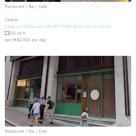
Restaurant / Bar / Café
∙
Central
Fitted out Restaurant with NO PREMIUM for Rent in Central
600 sq ft
van HK$2,000
per dag
Restaurant / Bar / Café