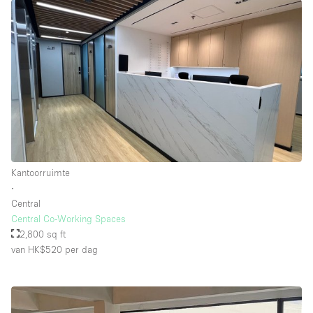
Kantoorruimte
∙
Central
Central Co-Working Spaces
2,800 sq ft
van HK$520
per dag