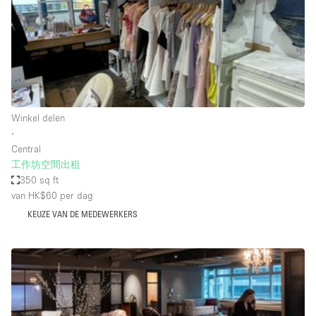
Audio- en videoapparatuur
Auto display
Badkamer
Bar
Begane grond
Winkel delen
Beveiligingssysteem
∙
Central
Concierge
工作坊空間出租
Daglicht
350 sq ft
van HK$60
per dag
Dakterras
KEUZE VAN DE MEDEWERKERS
Drankvergunning
Elektriciteit
Etalage
Grote entree