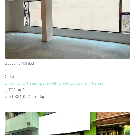
Boetiek / Winkel
∙
Central
Showroom/ Retail space with Great Exposure in Central
700 sq ft
van HK$1,667
per dag