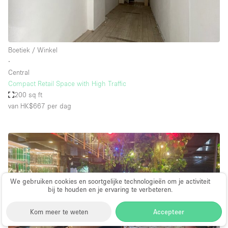
Boetiek / Winkel
∙
Central
Compact Retail Space with High Traffic
200 sq ft
van HK$667
per dag
We gebruiken cookies en soortgelijke technologieën om je activiteit
bij te houden en je ervaring te verbeteren.
Kom meer te weten
Accepteer