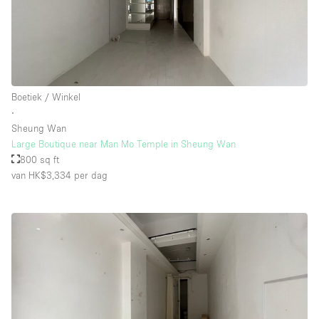
Boetiek / Winkel
∙
Sheung Wan
Large Boutique near Man Mo Temple in Sheung Wan
800 sq ft
van HK$3,334
per dag