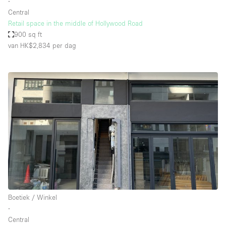
∙
Central
Retail space in the middle of Hollywood Road
900 sq ft
van HK$2,834
per dag
Boetiek / Winkel
∙
Central