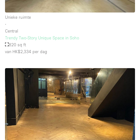
Unieke ruimte
∙
Central
Trendy Two-Story Unique Space in Soho
820 sq ft
van HK$2,334
per dag