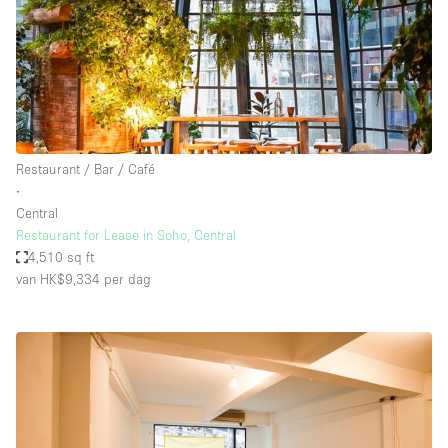
Restaurant / Bar / Café
∙
Central
Restaurant for Lease in Soho, Central
4,510 sq ft
van HK$9,334
per dag