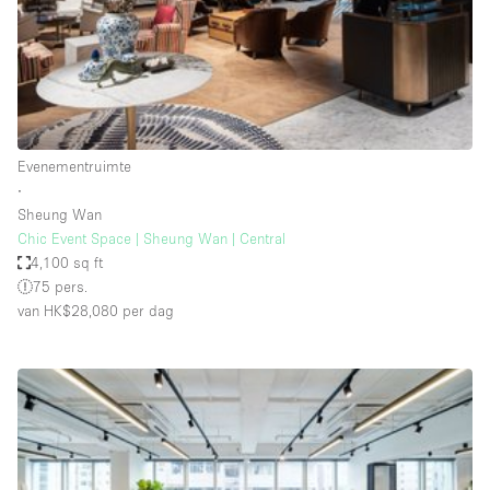
Haussmann-stijl
Industrieel
Internet
Kantoorbenodigdheden
Keuken
Evenementruimte
∙
Kledingrek
Sheung Wan
Chic Event Space | Sheung Wan | Central
Leefruimte
4,100 sq ft
Lift
75 pers.
van HK$28,080
per dag
Meerdere kamers
Meubilair
Paskamers
Privé-parkeerplaats
RAW