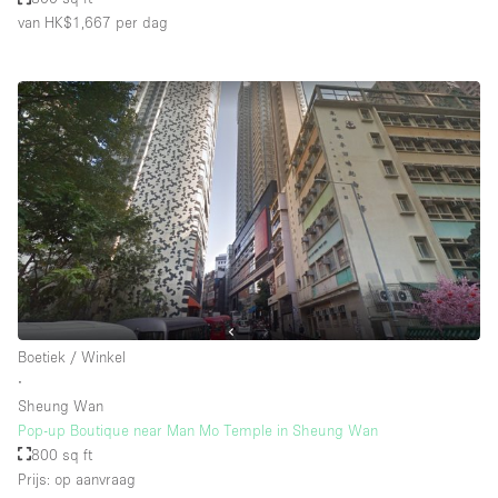
van HK$1,667
per dag
Boetiek / Winkel
∙
Sheung Wan
Pop-up Boutique near Man Mo Temple in Sheung Wan
800 sq ft
Prijs: op aanvraag