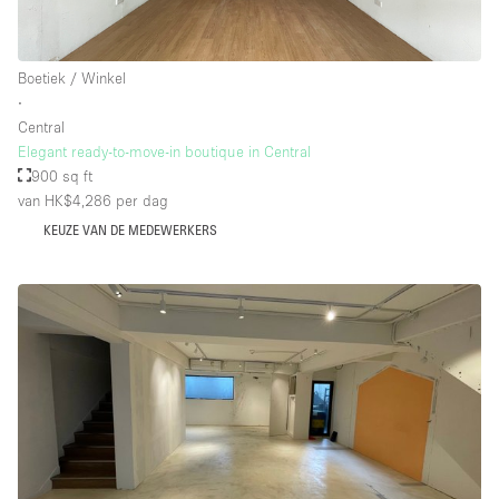
Boetiek / Winkel
∙
Central
Elegant ready-to-move-in boutique in Central
900 sq ft
van HK$4,286
per dag
KEUZE VAN DE MEDEWERKERS