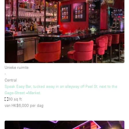
Een
Winkel
Conferentie
Vergadering
Kantoor
fotoshoot
delen
maken
Type ruimte
Unieke ruimte
Advertentieruimte
∙
Appartement / Loft
Central
Speak Easy Bar, tucked away in an alleyway off Peel St. next to the
Atelier / Werkplaats
Gage-Street =Market.
Boetiek / Winkel
30 sq ft
van HK$6,000
per dag
Boot
Conferentieruimte
Container