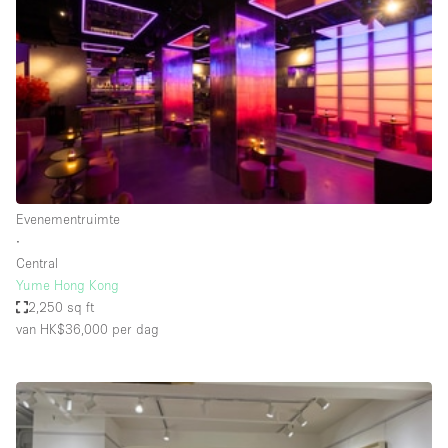
Creatieve ruimte
Dak
Evenementruimte
Foto / Filmstudio
Galerie
Hal
Evenementruimte
Herenhuis / Huis
∙
Central
Kantoorruimte
Yume Hong Kong
Kraampje / Kiosk / Stalletje
2,250 sq ft
van HK$36,000
per dag
Kraampje / Marktkraam
Magazijn
Markt / Festival
Ontvangsthal