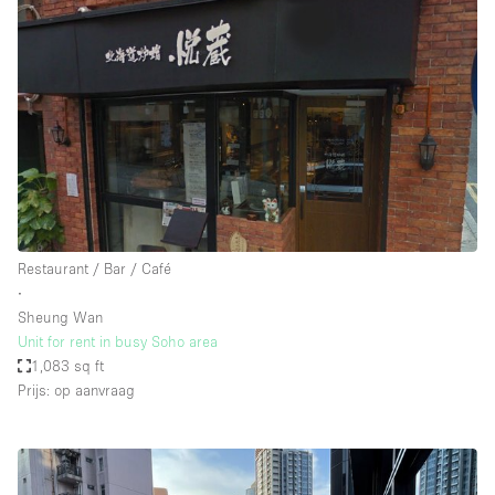
Restaurant / Bar / Café
∙
Sheung Wan
Unit for rent in busy Soho area
1,083 sq ft
Prijs: op aanvraag