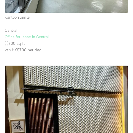
Kantoorruimte
∙
Central
Office for lease in Central
700 sq ft
van HK$700
per dag