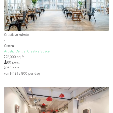
Schitterend uitzicht
Smoking Area
Soundproof
Straatniveau
Creatieve ruimte
Terrace
∙
Central
Toegankelijk voor mensen met handicap
Artistic Central Creative Space
Toiletten
2,000 sq ft
60 pers.
Toonbanken
50 pers.
Tuin
van HK$19,800
per dag
Verlichting
Verwarming
Voorraadkamer
Water Access