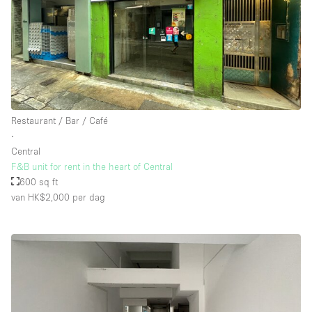
Restaurant / Bar / Café
∙
Central
F&B unit for rent in the heart of Central
600 sq ft
van HK$2,000
per dag