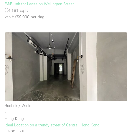
F&B unit for Lease on Wellington Street
4,181 sq ft
van HK$9,000
per dag
Boetiek / Winkel
∙
Hong Kong
Ideal Location on a trendy street of Central, Hong Kong
800 sq ft