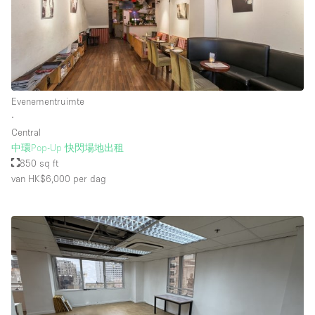
Whitebox / Minimaal
Verdieping/Toegang:
Souterrain
Evenementruimte
∙
Begane grond tuin
Central
Begane grond straatkant
中環Pop-Up 快閃場地出租
850 sq ft
Winkelcentrum
van HK$6,000
per dag
Terras
Boven
Overig