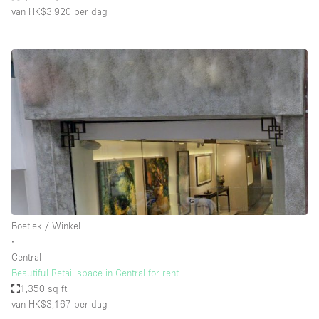
van HK$3,920
per dag
Boetiek / Winkel
∙
Central
Beautiful Retail space in Central for rent
1,350 sq ft
van HK$3,167
per dag