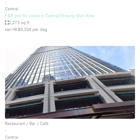
∙
Central
F&B unit for Lease in Central/Sheung Wan Area
2,273 sq ft
van HK$8,334
per dag
Restaurant / Bar / Café
∙
Central