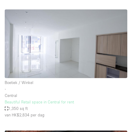
Boetiek / Winkel
∙
Central
Beautiful Retail space in Central for rent
1,350 sq ft
van HK$2,834
per dag