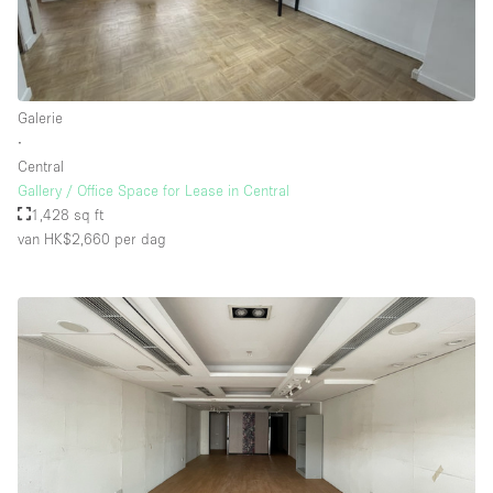
Galerie
∙
Central
Gallery / Office Space for Lease in Central
1,428 sq ft
van HK$2,660
per dag