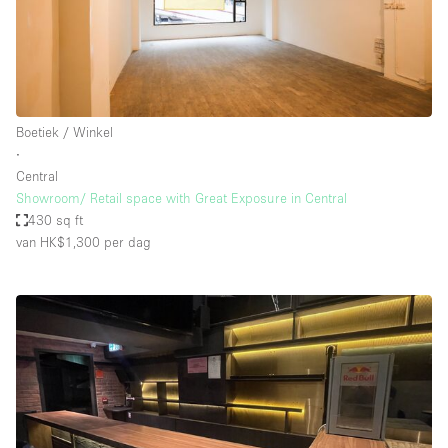
Boetiek / Winkel
∙
Central
Showroom/ Retail space with Great Exposure in Central
430 sq ft
van HK$1,300
per dag