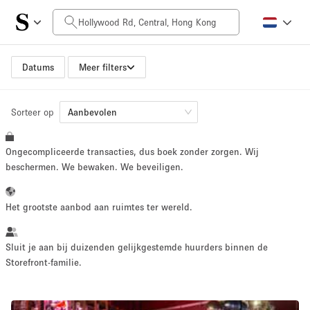
Prijs per dag
HK$0
HK$50,000+
Datums
Meer filters
Sorteer op
Grootte ruimte
Aanbevolen
Ongecompliceerde transacties, dus boek zonder zorgen. Wij
100 sq ft
5000+ sq ft
beschermen. We bewaken. We beveiligen.
~ 13 mensen
~ 650 mensen
Het grootste aanbod aan ruimtes ter wereld.
Projecttype
Sluit je aan bij duizenden gelijkgestemde huurders binnen de
Storefront-familie.
Retail
Showroom
Evenement
Kunst
Eten