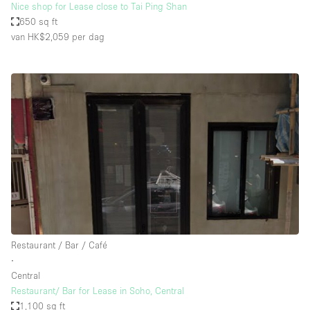
Nice shop for Lease close to Tai Ping Shan
650 sq ft
van HK$2,059
per dag
Restaurant / Bar / Café
∙
Central
Restaurant/ Bar for Lease in Soho, Central
1,100 sq ft