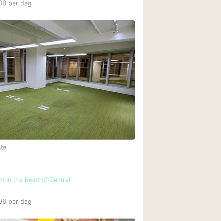
00
per dag
mte
ent in the heart of Central
98
per dag