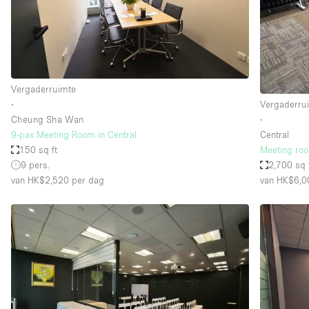
Overige
Salon
Vergaderruimte
Winkel delen
Vergaderruimte
∙
Vergaderru
Cheung Sha Wan
∙
Kenmerken ruimte
Airconditioning
9-pax Meeting Room in Central
Central
150 sq ft
Meeting roo
Audio- en videoapparatuur
9 pers.
2,700 sq 
Badkamer
van HK$2,520
per dag
van HK$6,0
Begane grond
Concierge
Dakterras
Elektriciteit
Grote entree