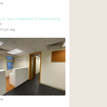
mte
ce for rent in middle floor of Central building
ft
16
per dag
mte