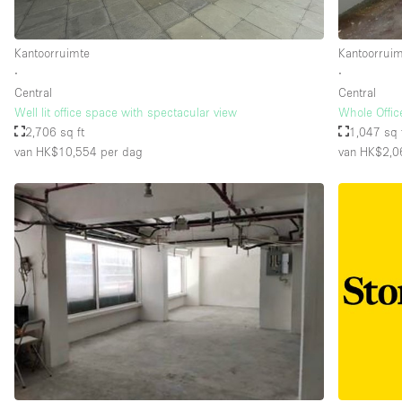
Kantoorruimte
Kantoorrui
Verdieping/Toegang:
Souterrain
∙
∙
Begane grond straatkant
Central
Central
Well lit office space with spectacular view
Whole Office
Terras
2,706 sq ft
1,047 sq 
van HK$10,554
per dag
van HK$2,0
Overig