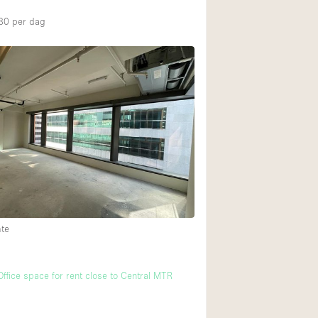
80
per dag
mte
ffice space for rent close to Central MTR