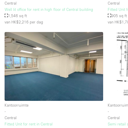
Central
Central
Well lit office for rent in high floor of Central building
Fitted Unit f
1,546 sq ft
905 sq ft
van HK$2,216
per dag
van HK$1,7
Kantoorruimte
Kantoorrui
∙
∙
Central
Central
Fitted Unit for rent in Central
Semi retail 