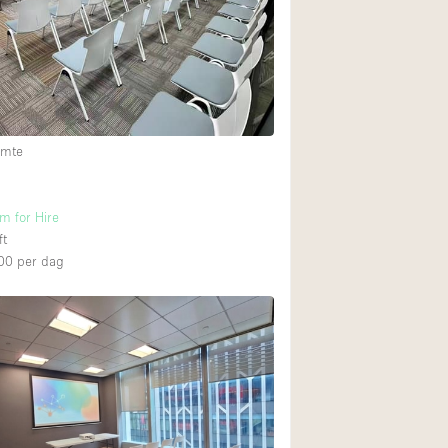
Restaurant / Bar / 
Unieke ruimte
Vrachtwagen
Winkelruimte in w
imte
Animals Friendly
m for Hire
Auto display
3
ft
Bar
00
per dag
Beveiligingssyste
Daglicht
Drankvergunning
Etalage
Haussmann-stijl