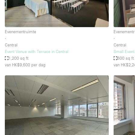
Industrieel
Kantoorbenodigdheden
Kledingrek
Evenementruimte
Evenementr
Lift
∙
∙
Central
Central
Meubilair
Event Venue with Terrace in Central
Small Event
Privé-parkeerplaats
1,200 sq ft
600 sq ft
van HK$9,600
per dag
van HK$2,2
Schitterend uitzicht
Soundproof
Terrace
Toiletten
Tuin
Verwarming
Water Access