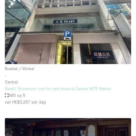
Boetiek / Winkel
∙
Central
Retail/ Showroom unit for rent close to Central MTR Station
860 sq ft
van HK$3,267
per dag