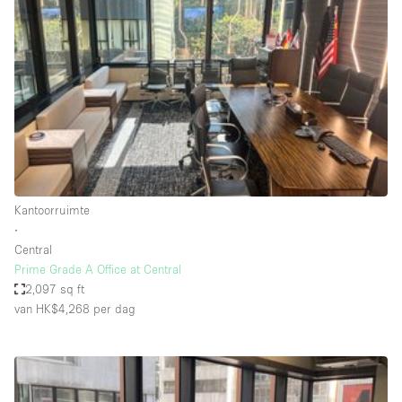
Een
Winkel
Conferentie
Vergadering
Kantoor
fotoshoot
delen
maken
Type ruimte
Kantoorruimte
Advertentieruimte
∙
Appartement / Loft
Central
Prime Grade A Office at Central
Atelier / Werkplaats
2,097 sq ft
Boetiek / Winkel
van HK$4,268
per dag
Boot
Conferentieruimte
Container