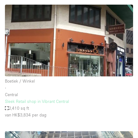
Boetiek / Winkel
∙
Central
Sleek Retail shop in Vibrant Central
2,410 sq ft
van HK$3,834
per dag