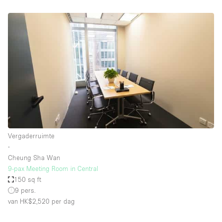
Vergaderruimte
∙
Cheung Sha Wan
9-pax Meeting Room in Central
150 sq ft
9 pers.
van HK$2,520
per dag