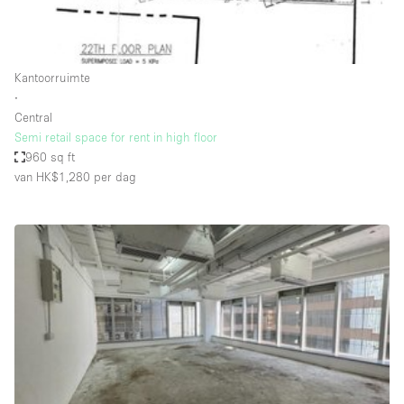
Haussmann-stijl
Industrieel
Internet
Kantoorruimte
∙
Kantoorbenodigdheden
Central
Keuken
Semi retail space for rent in high floor
960 sq ft
Kledingrek
van HK$1,280
per dag
Leefruimte
Lift
Meerdere kamers
Meubilair
Paskamers
Privé-parkeerplaats
RAW