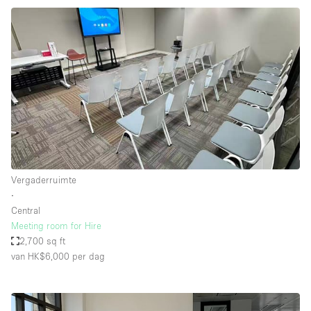
Vergaderruimte
∙
Central
Meeting room for Hire
2,700 sq ft
van HK$6,000
per dag