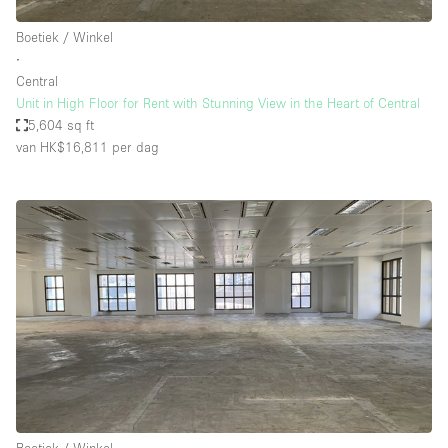
Boetiek / Winkel
∙
Central
Unit in High Floor for Rent with Stunning View in the Heart of Central
5,604 sq ft
van HK$16,811
per dag