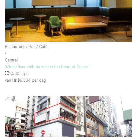
Restaurant / Bar / Café
∙
Central
Whole floor with terrace in the heart of Central
4,580 sq ft
van HK$9,334
per dag