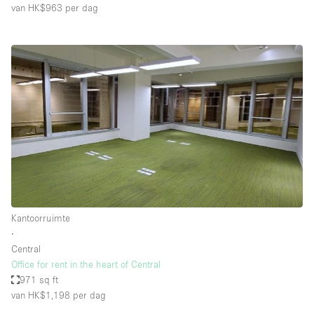
van HK$963
per dag
Kantoorruimte
∙
Central
Office for rent in the heart of Central
971 sq ft
van HK$1,198
per dag