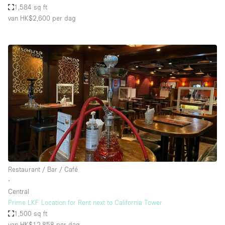
1,584 sq ft
van HK$2,600
per dag
Restaurant / Bar / Café
∙
Central
Prime LKF Location for Rent next to California Tower
1,500 sq ft
van HK$12,858
per dag