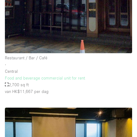
Restaurant / Bar / Café
∙
Central
Food and beverage commercial unit for rent
2,700 sq ft
van HK$11,667
per dag