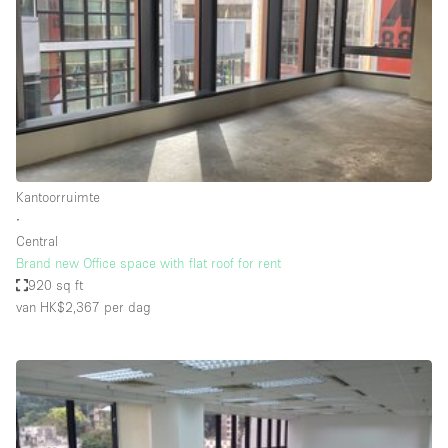
Creatieve ruimte
Dak
Evenementruimte
Foto / Filmstudio
Galerie
Kantoorruimte
Hal
∙
Herenhuis / Huis
Central
Brand new Office space with flat roof for rent
Kantoorruimte
920 sq ft
Kraampje / Kiosk / Stalletje
van HK$2,367
per dag
Kraampje / Marktkraam
Magazijn
Markt / Festival
Ontvangsthal