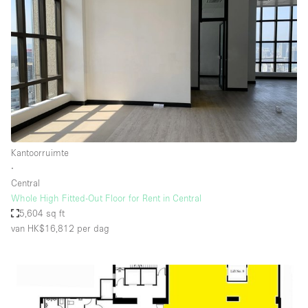
Kantoorruimte
∙
Central
Whole High Fitted-Out Floor for Rent in Central
5,604 sq ft
van HK$16,812
per dag