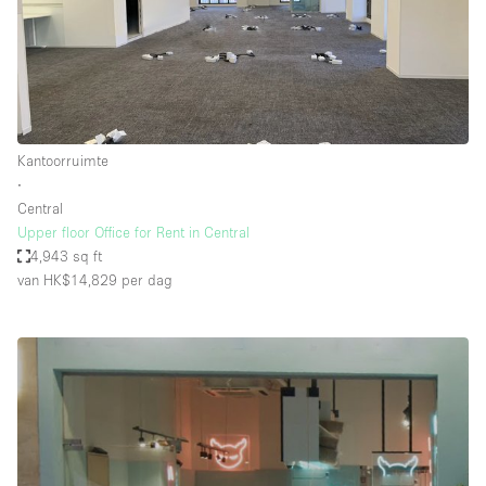
Kantoorruimte
∙
Central
Upper floor Office for Rent in Central
4,943 sq ft
van HK$14,829
per dag