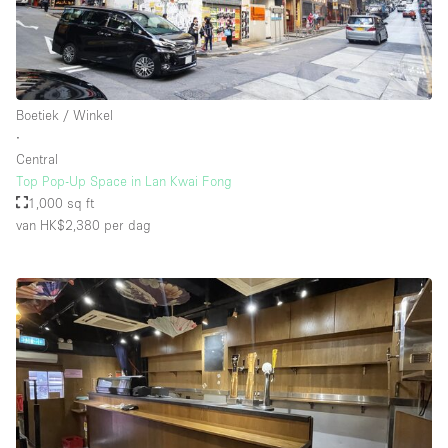
Boetiek / Winkel
∙
Central
Top Pop-Up Space in Lan Kwai Fong
1,000 sq ft
van HK$2,380
per dag