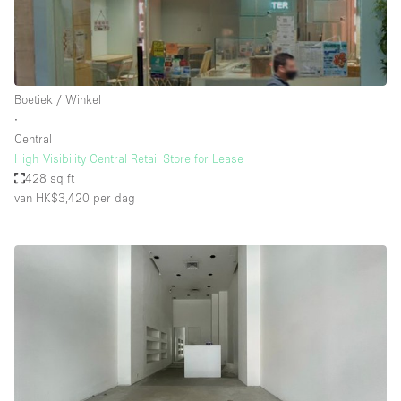
Boetiek / Winkel
∙
Central
High Visibility Central Retail Store for Lease
428 sq ft
van HK$3,420
per dag