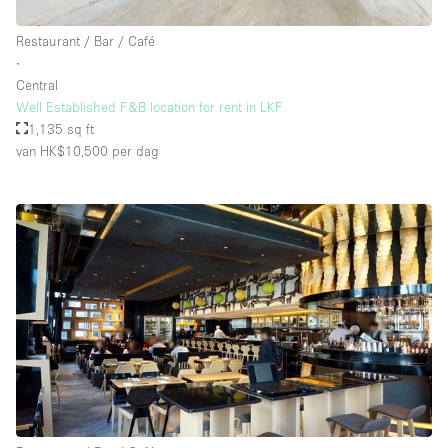
Restaurant / Bar / Café
∙
Central
Well Established F&B location for rent in LKF
1,135 sq ft
van HK$10,500
per dag