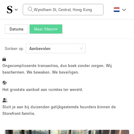
Prijs per dag
HK$0
HK$50,000+
Datums
Meer filters
Sorteer op
Grootte ruimte
Aanbevolen
Ongecompliceerde transacties, dus boek zonder zorgen. Wij
100 sq ft
5000+ sq ft
beschermen. We bewaken. We beveiligen.
~ 13 mensen
~ 650 mensen
Het grootste aanbod aan ruimtes ter wereld.
Projecttype
Sluit je aan bij duizenden gelijkgestemde huurders binnen de
Storefront-familie.
Retail
Showroom
Evenement
Kunst
Eten