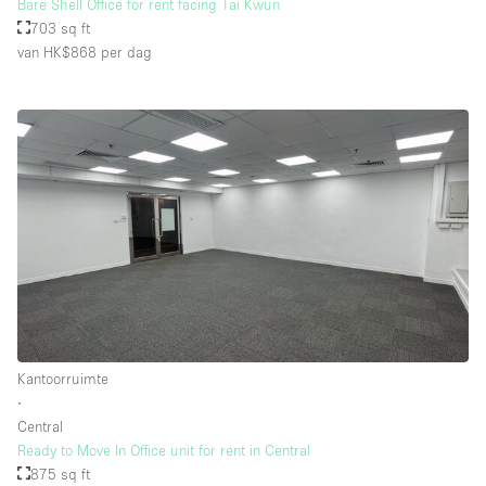
Bare Shell Office for rent facing Tai Kwun
703 sq ft
van HK$868
per dag
Kantoorruimte
∙
Central
Ready to Move In Office unit for rent in Central
875 sq ft