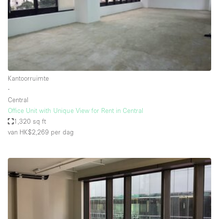
Overige
Restaurant / Bar / Café
Salon
Unieke ruimte
Kantoorruimte
Vergaderruimte
∙
Vrachtwagen
Central
Office Unit with Unique View for Rent in Central
Winkel delen
1,320 sq ft
van HK$2,269
per dag
Winkelruimte in winkelcentrum
Kenmerken ruimte
Airconditioning
Animals Friendly