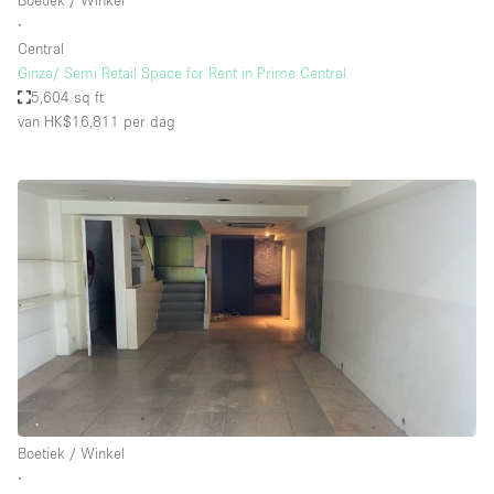
Boetiek / Winkel
∙
Central
Ginza/ Semi Retail Space for Rent in Prime Central
5,604 sq ft
van HK$16,811
per dag
Boetiek / Winkel
∙