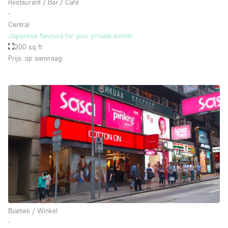
Restaurant / Bar / Café
∙
Central
Japanese flavours for your private events
200 sq ft
Prijs: op aanvraag
Boetiek / Winkel
∙