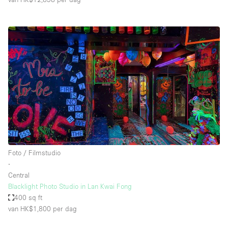
Foto / Filmstudio
∙
Central
Blacklight Photo Studio in Lan Kwai Fong
400 sq ft
van HK$1,800
per dag