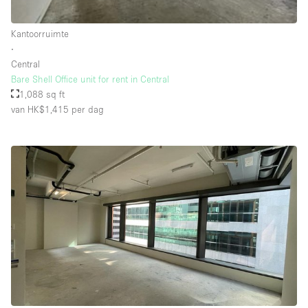
Schitterend uitzicht
Smoking Area
Kantoorruimte
∙
Soundproof
Central
Bare Shell Office unit for rent in Central
Straatniveau
1,088 sq ft
Terrace
van HK$1,415
per dag
Toegankelijk voor mensen met handicap
Toiletten
Toonbanken
Tuin
Verlichting
Verwarming
Voorraadkamer
Water Access