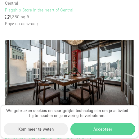
Central
Flagship Store in the heart of Central
8,380 sq ft
Prijs: op aanvraag
We gebruiken cookies en soortgelijke technologieën om je activiteit
bij te houden en je ervaring te verbeteren.
Restaurant / Bar / Café
∙
Kom meer te weten
Accepteer
Central
Kyoto Joe at your reach for your private events