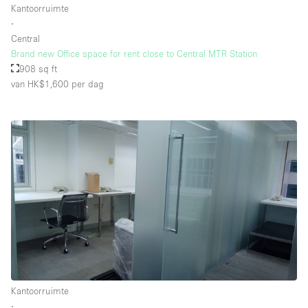
Kantoorruimte
Whitebox / Minimaal
∙
Central
Brand new Office space for rent close to Central MTR Station
Verdieping/Toegang:
908 sq ft
van HK$1,600
per dag
Souterrain
Begane grond tuin
Begane grond straatkant
Winkelcentrum
Terras
Boven
Overig
Kantoorruimte
∙