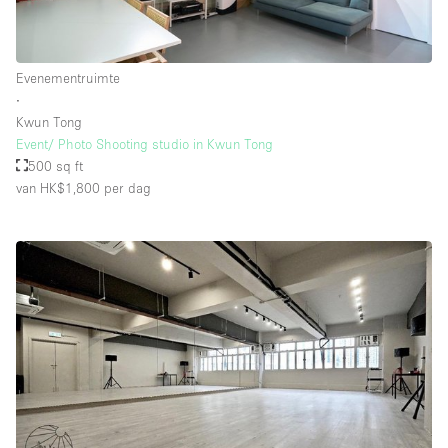
Whitebox / Minimaal
Evenementruimte
Verdieping/Toegang:
∙
Kwun Tong
Souterrain
Event/ Photo Shooting studio in Kwun Tong
500 sq ft
Begane grond tuin
van HK$1,800
per dag
Begane grond straatkant
Winkelcentrum
Terras
Boven
Overig