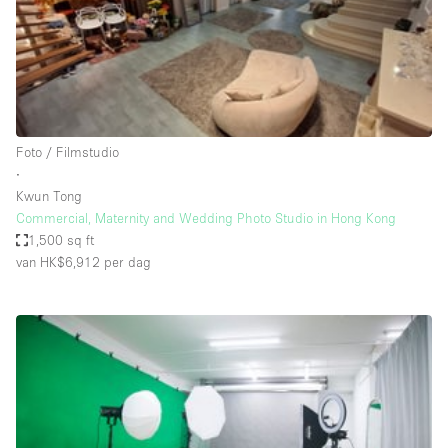
Haussmann-stijl
Industrieel
Internet
Kantoorbenodigdheden
Keuken
Foto / Filmstudio
∙
Kledingrek
Kwun Tong
Commercial, Maternity and Wedding Photo Studio in Hong Kong
Leefruimte
1,500 sq ft
Lift
van HK$6,912
per dag
Meerdere kamers
Meubilair
Paskamers
Privé-parkeerplaats
RAW