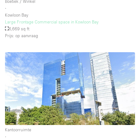
Boetiek / Winkel
∙
Kowloon Bay
Large Frontage Commercial space in Kowloon Bay
6,669 sq ft
Prijs: op aanvraag
Kantoorruimte
∙