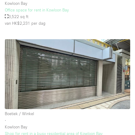
Kowloon Bay
Office space for rent in Kowloon Bay
3,522 sq ft
van HK$2,231
per dag
Boetiek / Winkel
∙
Kowloon Bay
Shop for rent in a busy residential area of Kowloon Bay