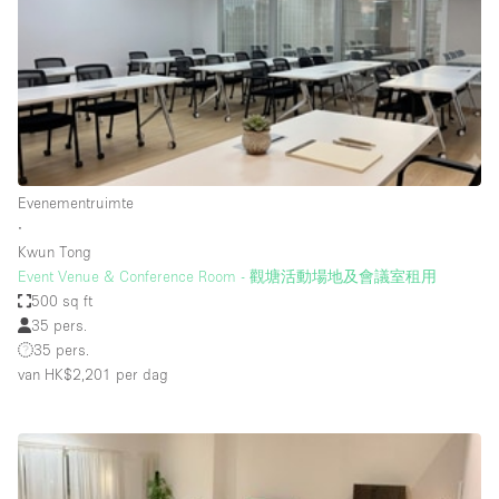
Overige
Restaurant / Bar / Café
Salon
Unieke ruimte
Vergaderruimte
Evenementruimte
Vrachtwagen
∙
Kwun Tong
Winkel delen
Event Venue & Conference Room - 觀塘活動場地及會議室租用
500 sq ft
Winkelruimte in winkelcentrum
35 pers.
35 pers.
van HK$2,201
per dag
Kenmerken ruimte
Airconditioning
Animals Friendly