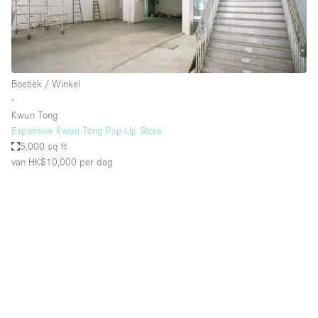
Boetiek / Winkel
∙
Kwun Tong
Expansive Kwun Tong Pop-Up Store
5,000 sq ft
van HK$10,000
per dag