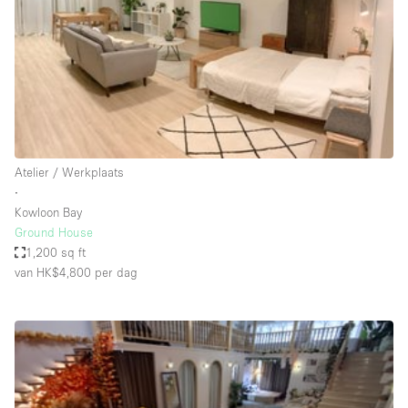
Audio- en videoapparatuur
Auto display
Badkamer
Bar
Begane grond
Beveiligingssysteem
Atelier / Werkplaats
∙
Concierge
Kowloon Bay
Daglicht
Ground House
1,200 sq ft
Dakterras
van HK$4,800
per dag
Drankvergunning
Elektriciteit
Etalage
Grote entree