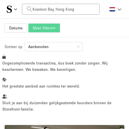
Prijs per dag
HK$0
HK$50,000+
Datums
Meer filters
Sorteer op
Grootte ruimte
Aanbevolen
Ongecompliceerde transacties, dus boek zonder zorgen. Wij
100 sq ft
5000+ sq ft
beschermen. We bewaken. We beveiligen.
~ 13 mensen
~ 650 mensen
Het grootste aanbod aan ruimtes ter wereld.
Projecttype
Sluit je aan bij duizenden gelijkgestemde huurders binnen de
Storefront-familie.
Retail
Showroom
Evenement
Kunst
Eten