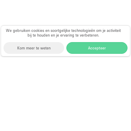
We gebruiken cookies en soortgelijke technologieën om je activiteit
bij te houden en je ervaring te verbeteren.
Kom meer te weten
Accepteer
Storefront
>
Huur een kunstgalerie
>
Kunstgalerijen
en Tentoonstellingslocaties in Hongkong
>
Kunstgalerijen en Tentoonstellingslocaties in
Kowloon Bay, Hong Kong, Hong Kong
Kunstgalerie te Huur in Kowloon
Bay, Hong Kong, Hong Kong