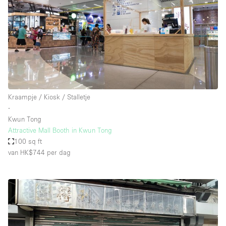
Kraampje / Kiosk / Stalletje
∙
Kwun Tong
Attractive Mall Booth in Kwun Tong
100 sq ft
van HK$744
per dag