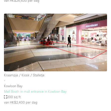
van HK$26,400
per dag
Kraampje / Kiosk / Stalletje
∙
Kowloon Bay
Mall Booth in mall entrance in Kowloon Bay
200 sq ft
van HK$2,400
per dag