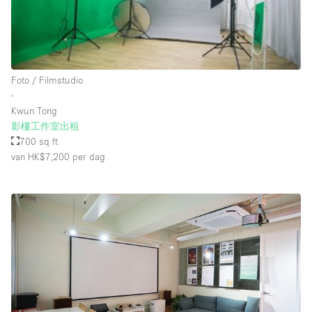
Schitterend uitzicht
Smoking Area
Soundproof
Foto / Filmstudio
Straatniveau
∙
Terrace
Kwun Tong
影樓工作室出租
Toegankelijk voor mensen met handicap
700 sq ft
Toiletten
van HK$7,200
per dag
Toonbanken
Tuin
Verlichting
Verwarming
Voorraadkamer
Water Access