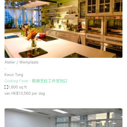
Creatieve ruimte
Dak
Evenementruimte
Foto / Filmstudio
Galerie
Hal
Atelier / Werkplaats
Herenhuis / Huis
∙
Kwun Tong
Kantoorruimte
Cooking Fever - 觀塘烹飪工作室預訂
Kraampje / Kiosk / Stalletje
1,800 sq ft
van HK$10,560
per dag
Kraampje / Marktkraam
Magazijn
Markt / Festival
Ontvangsthal