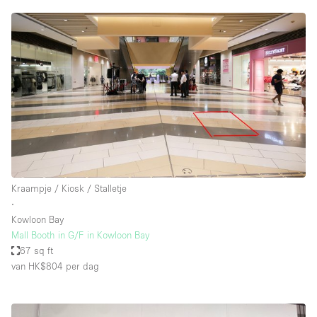
Kraampje / Kiosk / Stalletje
∙
Kowloon Bay
Mall Booth in G/F in Kowloon Bay
67 sq ft
van HK$804
per dag