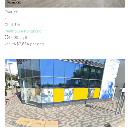
Overige
∙
Chuk Un
Penthouse Hongkong
4,000 sq ft
van HK$2,684
per dag