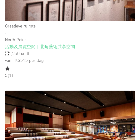
Creatieve ruimte
∙
North Point
活動及展覽空間｜北角藝術共享空間
1,250 sq ft
van HK$515
per dag
5
(
1
)