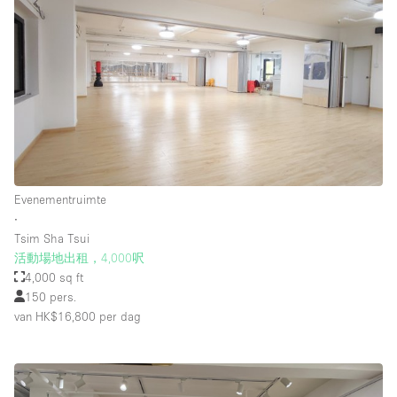
Evenementruimte
∙
Tsim Sha Tsui
活動場地出租，4,000呎
4,000 sq ft
150 pers.
van HK$16,800
per dag