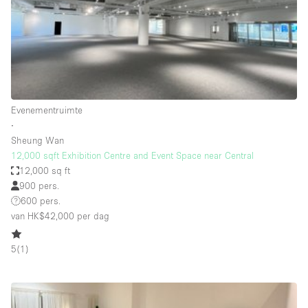
Overige
Restaurant / Bar / Café
Salon
Unieke ruimte
Evenementruimte
Vergaderruimte
∙
Vrachtwagen
Sheung Wan
12,000 sqft Exhibition Centre and Event Space near Central
Winkel delen
12,000 sq ft
900 pers.
Winkelruimte in winkelcentrum
600 pers.
van HK$42,000
per dag
Kenmerken ruimte
5
(
1
)
Airconditioning
Animals Friendly