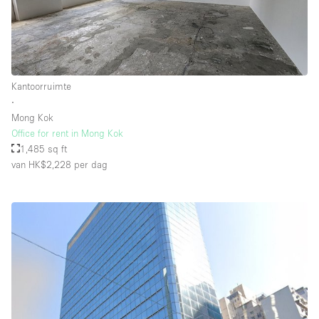
Kantoorruimte
∙
Mong Kok
Office for rent in Mong Kok
1,485 sq ft
van HK$2,228
per dag