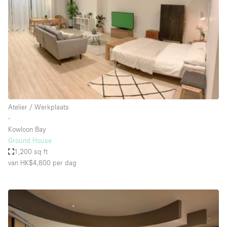
Audio- en videoapparatuur
Auto display
Badkamer
Bar
Begane grond
Beveiligingssysteem
Atelier / Werkplaats
Concierge
∙
Daglicht
Kowloon Bay
Ground House
Dakterras
1,200 sq ft
van HK$4,800
per dag
Drankvergunning
Elektriciteit
Etalage
Grote entree