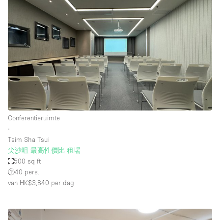
Conferentieruimte
∙
Tsim Sha Tsui
尖沙咀 最高性價比 租場
500 sq ft
40 pers.
van HK$3,840
per dag