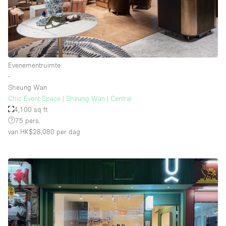
Evenementruimte
∙
Sheung Wan
Chic Event Space | Sheung Wan | Central
4,100 sq ft
75 pers.
van HK$28,080
per dag