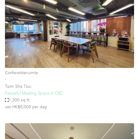
Een
Winkel
Conferentie
Vergadering
Kantoor
fotoshoot
delen
maken
Type ruimte
Conferentieruimte
Advertentieruimte
∙
Appartement / Loft
Tsim Sha Tsui
Peaceful Meeting Space in CBD
Atelier / Werkplaats
1,300 sq ft
Boetiek / Winkel
van HK$6,000
per dag
Boot
Conferentieruimte
Container