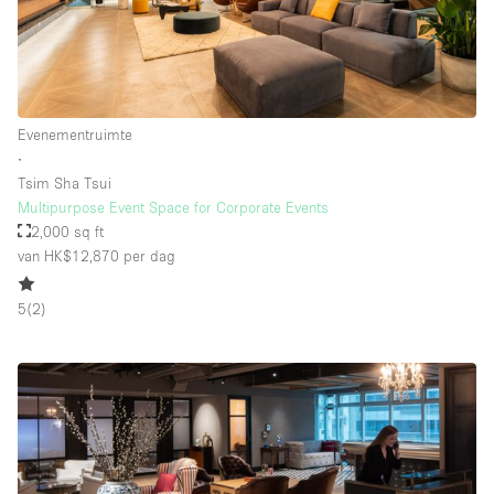
Whitebox / Minimaal
Verdieping/Toegang:
Evenementruimte
Souterrain
∙
Tsim Sha Tsui
Begane grond tuin
Multipurpose Event Space for Corporate Events
Begane grond straatkant
2,000 sq ft
van HK$12,870
per dag
Winkelcentrum
Terras
5
(
2
)
Boven
Overig