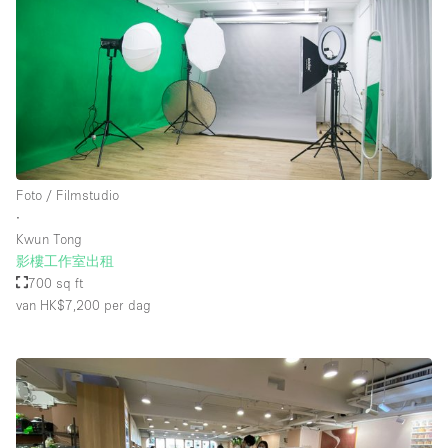
Foto / Filmstudio
∙
Kwun Tong
影樓工作室出租
700 sq ft
van HK$7,200
per dag