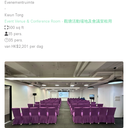
Evenementruimte
∙
Kwun Tong
Event Venue & Conference Room - 觀塘活動場地及會議室租用
500 sq ft
35 pers.
35 pers.
van HK$2,201
per dag