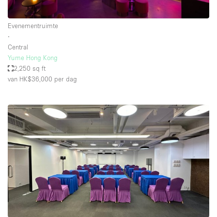
Evenementruimte
∙
Central
Yume Hong Kong
2,250 sq ft
van HK$36,000
per dag