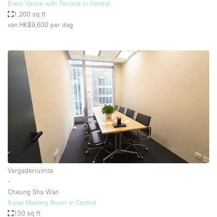
Event Venue with Terrace in Central
1,200 sq ft
van HK$9,600
per dag
Vergaderruimte
∙
Cheung Sha Wan
9-pax Meeting Room in Central
150 sq ft