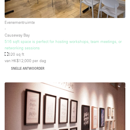
Evenementruimte
∙
Causeway Bay
516 sqft space is perfect for hosting workshops, team meetings, or
networking sessions
520 sq ft
van HK$12,000
per dag
SNELLE ANTWOORDER