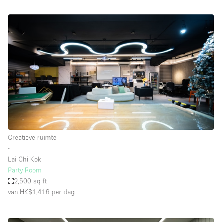
Creatieve ruimte
∙
Lai Chi Kok
Party Room
2,500 sq ft
van HK$1,416
per dag