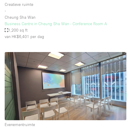
Creatieve ruimte
∙
Cheung Sha Wan
Business Centre in Cheung Sha Wan - Conference Room A
1,200 sq ft
van HK$6,401
per dag
Evenementruimte