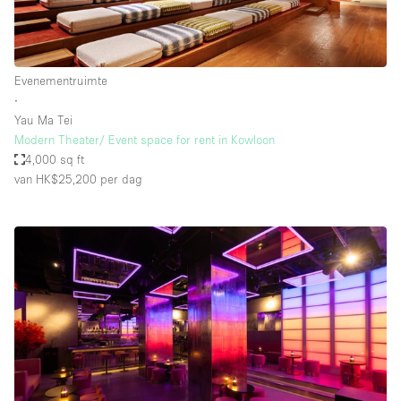
Evenementruimte
∙
Yau Ma Tei
Modern Theater/ Event space for rent in Kowloon
4,000 sq ft
van HK$25,200
per dag