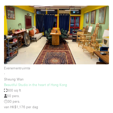
Evenementruimte
∙
Sheung Wan
Beautiful Studio in the heart of Hong Kong
600 sq ft
50 pers.
30 pers.
van HK$1,176
per dag