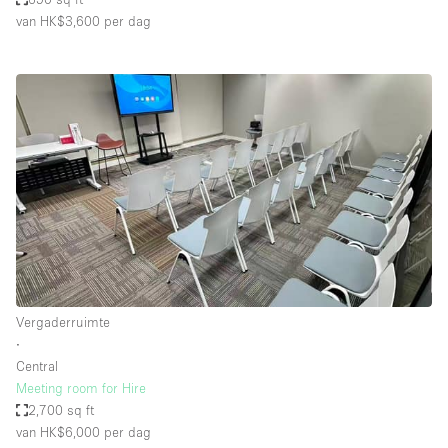
van HK$3,600
per dag
Vergaderruimte
∙
Central
Meeting room for Hire
2,700 sq ft
van HK$6,000
per dag