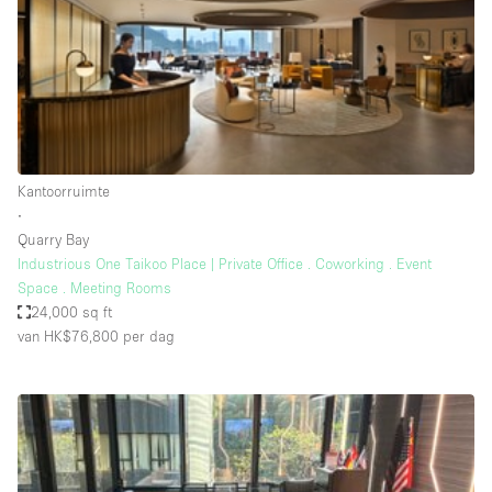
Haussmann-stijl
Industrieel
Internet
Kantoorbenodigdheden
Keuken
Kantoorruimte
Kledingrek
∙
Quarry Bay
Leefruimte
Industrious One Taikoo Place | Private Office . Coworking . Event
Lift
Space . Meeting Rooms
24,000 sq ft
Meerdere kamers
van HK$76,800
per dag
Meubilair
Paskamers
Privé-parkeerplaats
RAW