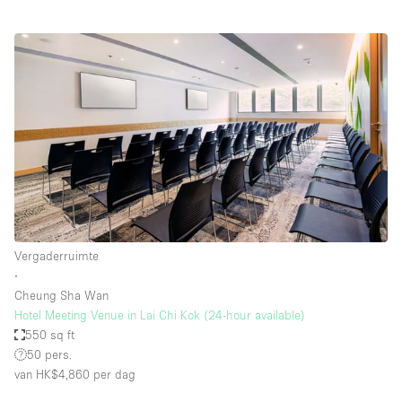
Vergaderruimte
∙
Cheung Sha Wan
Hotel Meeting Venue in Lai Chi Kok (24-hour available)
550 sq ft
50 pers.
van HK$4,860
per dag