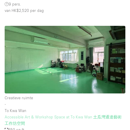
9 pers.
van HK$2,520
per dag
Creatieve ruimte
∙
To Kwa Wan
Accessible Art & Workshop Space at To Kwa Wan 土瓜灣通達藝術
工作坊空間
650 sq ft