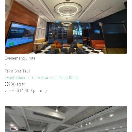
Creatieve ruimte
Dak
Evenementruimte
Foto / Filmstudio
Galerie
Evenementruimte
Hal
∙
Herenhuis / Huis
Tsim Sha Tsui
Event Space in Tsim Sha Tsui, Hong Kong
Kantoorruimte
980 sq ft
Kraampje / Kiosk / Stalletje
van HK$14,400
per dag
Kraampje / Marktkraam
Magazijn
Markt / Festival
Ontvangsthal