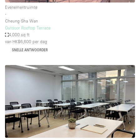
Evenementruimte
∙
Cheung Sha Wan
Outdoor Rooftop Terrace
4,000 sq ft
van HK$6,600
per dag
SNELLE ANTWOORDER