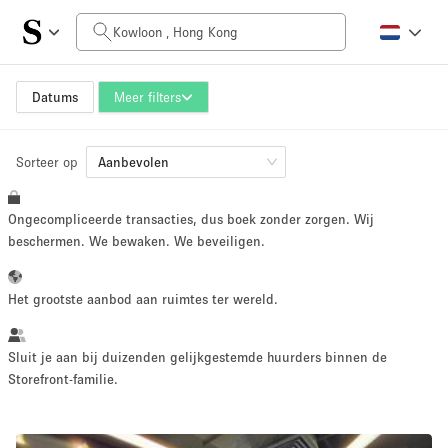
Prijs per dag
HK$0
HK$50,000+
Datums
Meer filters
Sorteer op
Grootte ruimte
Aanbevolen
Ongecompliceerde transacties, dus boek zonder zorgen. Wij
100 sq ft
5000+ sq ft
beschermen. We bewaken. We beveiligen.
~ 13 mensen
~ 650 mensen
Het grootste aanbod aan ruimtes ter wereld.
Projecttype
Sluit je aan bij duizenden gelijkgestemde huurders binnen de
Storefront-familie.
Retail
Showroom
Evenement
Kunst
Eten