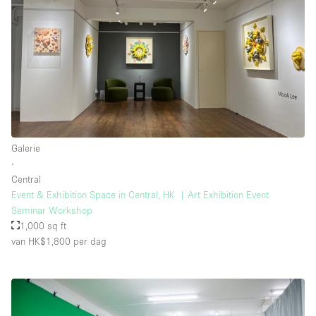
Galerie
∙
Central
Event & Exhibition Space in Central, HK ︳Art Exhibition Event
Seminar Workshop
1,000 sq ft
van HK$1,800
per dag