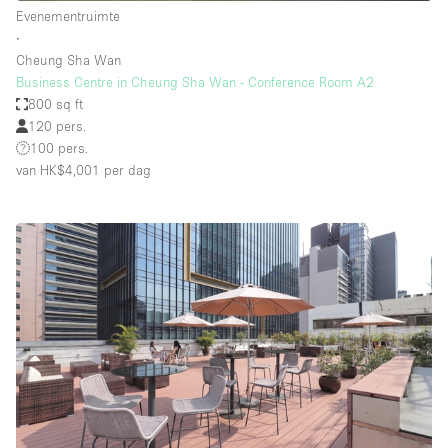
Evenementruimte
∙
Cheung Sha Wan
Business Centre in Cheung Sha Wan - Conference Room A2
800 sq ft
120 pers.
100 pers.
van HK$4,001
per dag