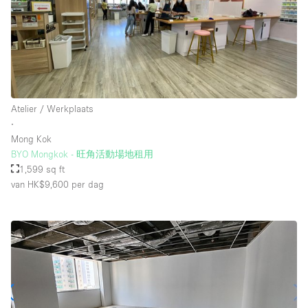
Atelier / Werkplaats
∙
Mong Kok
BYO Mongkok - 旺角活動場地租用
1,599 sq ft
van HK$9,600
per dag