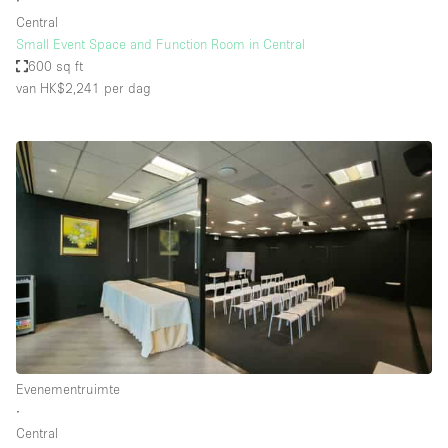
∙
Central
Small Event Space and Function Room in Central
600 sq ft
van HK$2,241
per dag
Evenementruimte
∙
Central