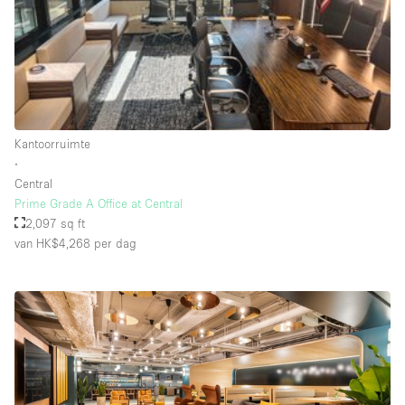
Schitterend uitzicht
Smoking Area
Soundproof
Straatniveau
Terrace
Kantoorruimte
∙
Toegankelijk voor mensen met handicap
Central
Toiletten
Prime Grade A Office at Central
2,097 sq ft
Toonbanken
van HK$4,268
per dag
Tuin
Verlichting
Verwarming
Voorraadkamer
Water Access