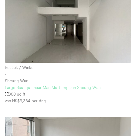
Boetiek / Winkel
∙
Sheung Wan
Large Boutique near Man Mo Temple in Sheung Wan
800 sq ft
van HK$3,334
per dag