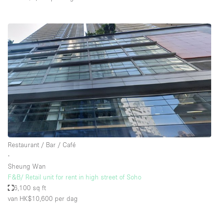
Restaurant / Bar / Café
∙
Sheung Wan
F&B/ Retail unit for rent in high street of Soho
6,100 sq ft
van HK$10,600
per dag