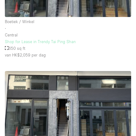
Schitterend uitzicht
Smoking Area
Boetiek / Winkel
Soundproof
∙
Central
Straatniveau
Shop for Lease in Trendy Tai Ping Shan
Terrace
650 sq ft
van HK$2,059
per dag
Toegankelijk voor mensen met handicap
Toiletten
Toonbanken
Tuin
Verlichting
Verwarming
Voorraadkamer
Water Access