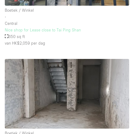
Whitebox / Minimaal
Boetiek / Winkel
∙
Central
Verdieping/Toegang:
Nice shop for Lease close to Tai Ping Shan
650 sq ft
Souterrain
van HK$2,059
per dag
Begane grond tuin
Begane grond straatkant
Winkelcentrum
Terras
Boven
Overig
Boetiek / Winkel