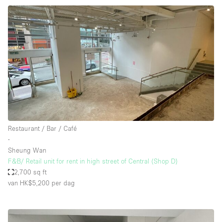
Restaurant / Bar / Café
∙
Sheung Wan
F&B/ Retail unit for rent in high street of Central (Shop D)
2,700 sq ft
van HK$5,200
per dag