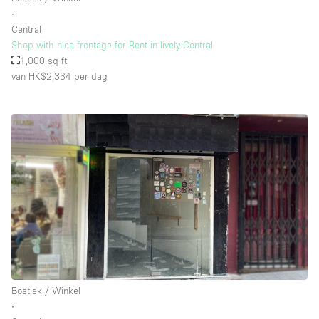
∙
Central
Shop with nice frontage for Rent in lively Central
1,000 sq ft
van HK$2,334
per dag
Boetiek / Winkel
∙