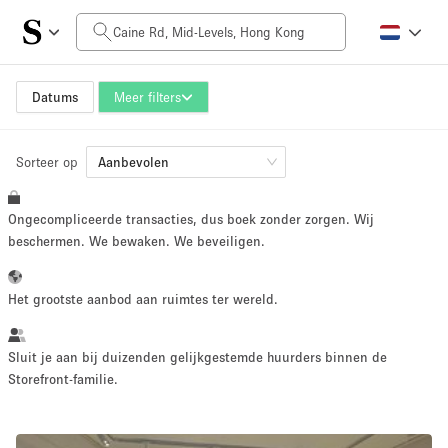
Prijs per dag
HK$0
HK$50,000+
Datums
Meer filters
Sorteer op
Grootte ruimte
Aanbevolen
Ongecompliceerde transacties, dus boek zonder zorgen. Wij
100 sq ft
5000+ sq ft
beschermen. We bewaken. We beveiligen.
~ 13 mensen
~ 650 mensen
Het grootste aanbod aan ruimtes ter wereld.
Projecttype
Sluit je aan bij duizenden gelijkgestemde huurders binnen de
Storefront-familie.
Retail
Showroom
Evenement
Kunst
Eten