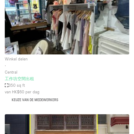
Creatieve ruimte
Dak
Evenementruimte
Foto / Filmstudio
Galerie
Winkel delen
Hal
∙
Herenhuis / Huis
Central
工作坊空間出租
Kantoorruimte
350 sq ft
Kraampje / Kiosk / Stalletje
van HK$60
per dag
KEUZE VAN DE MEDEWERKERS
Kraampje / Marktkraam
Magazijn
Markt / Festival
Ontvangsthal