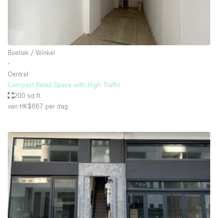
Haussmann-stijl
Industrieel
Internet
Boetiek / Winkel
Kantoorbenodigdheden
∙
Keuken
Central
Compact Retail Space with High Traffic
Kledingrek
200 sq ft
van HK$667
per dag
Leefruimte
Lift
Meerdere kamers
Meubilair
Paskamers
Privé-parkeerplaats
RAW