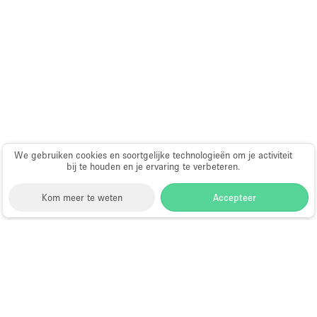
We gebruiken cookies en soortgelijke technologieën om je activiteit
bij te houden en je ervaring te verbeteren.
Kom meer te weten
Accepteer
Storefront
>
Evenementenlocatie te Huur
>
Evenementenlocaties & Evenementruimtes in
Hongkong
>
Evenementenlocaties &
Evenementruimtes in Mid-levels, Hong Kong, Hong