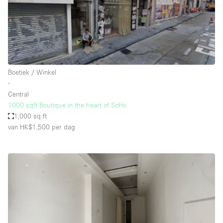
Audio- en videoapparatuur
Auto display
Badkamer
Bar
Boetiek / Winkel
Begane grond
∙
Beveiligingssysteem
Central
1000 sqft Boutique in the heart of SoHo
Concierge
1,000 sq ft
Daglicht
van HK$1,500
per dag
Dakterras
Drankvergunning
Elektriciteit
Etalage
Grote entree