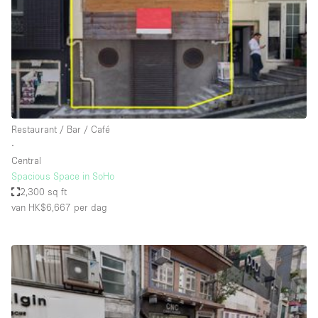
Overige
Restaurant / Bar / Café
Salon
Unieke ruimte
Vergaderruimte
Restaurant / Bar / Café
Vrachtwagen
∙
Central
Winkel delen
Spacious Space in SoHo
2,300 sq ft
Winkelruimte in winkelcentrum
van HK$6,667
per dag
Kenmerken ruimte
Airconditioning
Animals Friendly