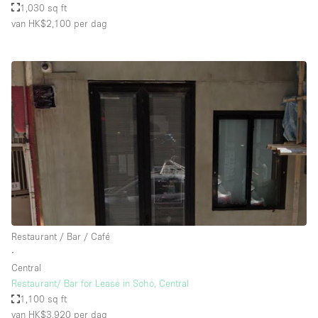
1,030 sq ft
van HK$2,100
per dag
Restaurant / Bar / Café
∙
Central
Restaurant/ Bar for Lease in Soho, Central
1,100 sq ft
van HK$3,920
per dag