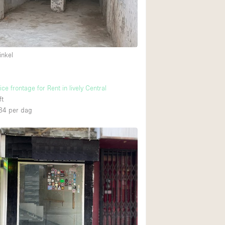
Internet
Keuken
Leefruimte
inkel
Meerdere kamers
Paskamers
ce frontage for Rent in lively Central
RAW
ft
34
per dag
Smoking Area
Straatniveau
Toegankelijk voor
Toonbanken
Verlichting
Voorraadkamer
Whitebox / Minima