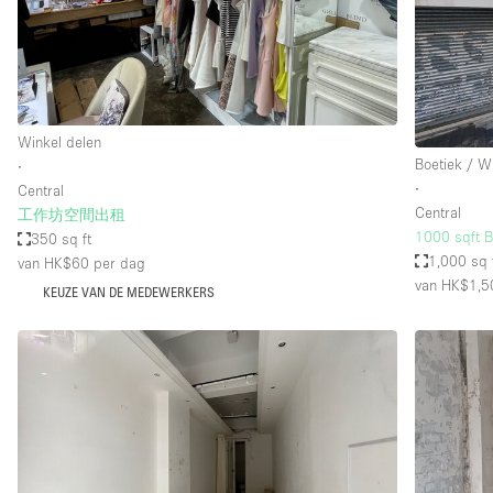
Overige
Salon
Vergaderruimte
Winkel delen
Winkel delen
Boetiek / W
∙
∙
Central
Kenmerken ruimte
Airconditioning
Central
工作坊空間出租
1000 sqft B
350 sq ft
Audio- en videoapparatuur
1,000 sq 
van HK$60
per dag
Badkamer
van HK$1,5
KEUZE VAN DE MEDEWERKERS
Begane grond
Concierge
Dakterras
Elektriciteit
Grote entree