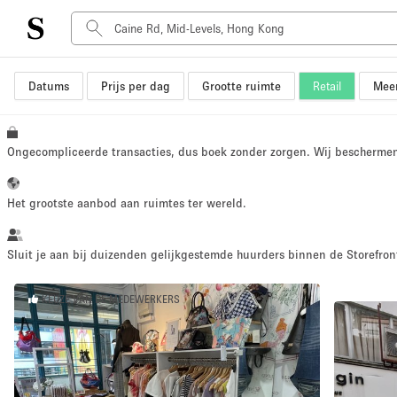
Datums
Prijs per dag
Grootte ruimte
Retail
Meer
Type ruimte
Advertentieruimte
Atelier / Werkplaats
Ongecompliceerde transacties, dus boek zonder zorgen. Wij bescherme
Boot
Container
Het grootste aanbod aan ruimtes ter wereld.
Dak
Foto / Filmstudio
Sluit je aan bij duizenden gelijkgestemde huurders binnen de Storefront
Hal
KEUZE VAN DE MEDEWERKERS
Kantoorruimte
Kraampje / Marktkraam
Markt / Festival