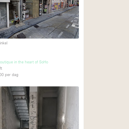
Restaurant / Bar / 
Unieke ruimte
Vrachtwagen
Winkelruimte in w
inkel
Animals Friendly
outique in the heart of SoHo
Auto display
ft
Bar
00
per dag
Beveiligingssyste
Daglicht
Drankvergunning
Etalage
Haussmann-stijl