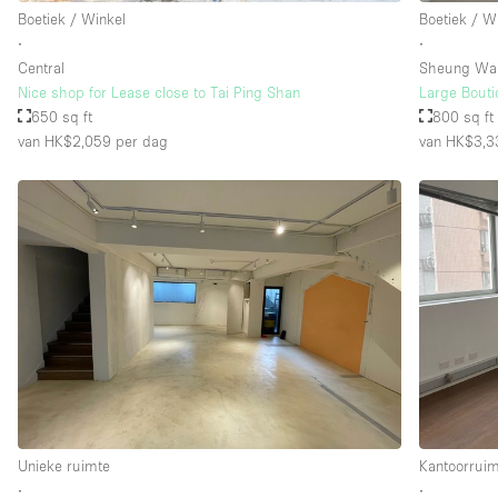
Boetiek / Winkel
Boetiek / W
∙
∙
Central
Sheung Wa
Nice shop for Lease close to Tai Ping Shan
Large Bout
650 sq ft
800 sq ft
van HK$2,059
per dag
van HK$3,3
Unieke ruimte
Kantoorrui
∙
∙