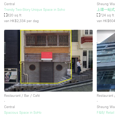
Central
Sheung Wa
Trendy Two-Story Unique Space in Soho
上環一站式
820 sq ft
724 sq ft
van HK$2,334
per dag
van HK$60
Restaurant / Bar / Café
Restaurant 
∙
∙
Central
Sheung Wa
Spacious Space in SoHo
F&B/ Retail 