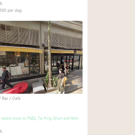
ft
600
per dag
/ Bar / Café
r lease close to PMQ, Tai Ping Shan and Mid-
ft