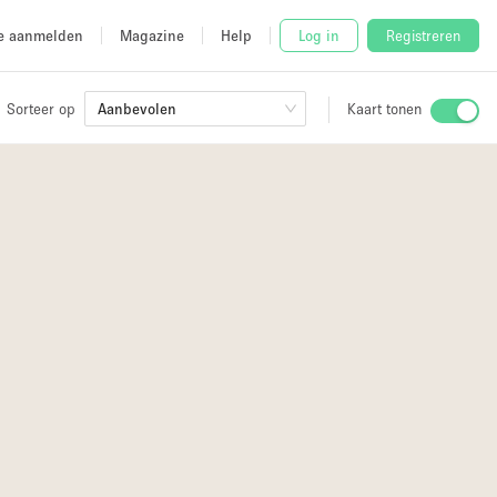
e aanmelden
Magazine
Help
Log in
Registreren
Sorteer op
Aanbevolen
Kaart tonen
Stalletje
2