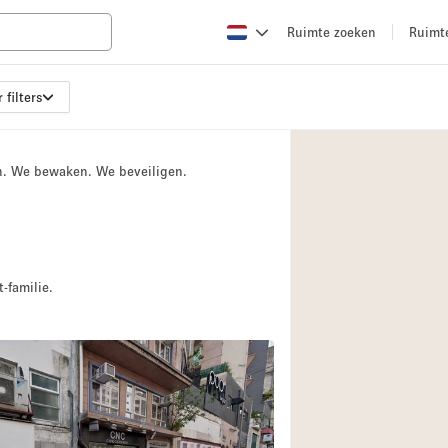
Ruimte zoeken
Ruimt
 filters
Appartement / Loft
Boetiek / Winkel
n. We bewaken. We beveiligen.
Conferentieruimte
Creatieve ruimte
Evenementruimte
Galerie
-familie.
Herenhuis / Huis
Kraampje / Kiosk / 
Magazijn
Ontvangsthal