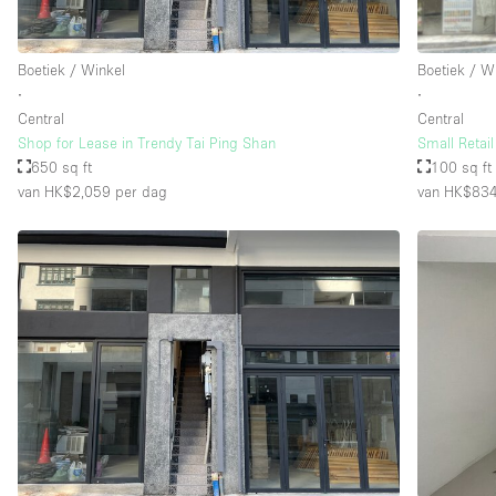
Verdieping/Toegang:
Boetiek / Winkel
Boetiek / W
Souterrain
∙
∙
Begane grond straatkant
Central
Central
Shop for Lease in Trendy Tai Ping Shan
Small Retail
Terras
650 sq ft
100 sq ft
Overig
van HK$2,059
per dag
van HK$83