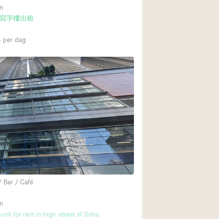
n
寫字樓出租
4
per dag
/ Bar / Café
n
unit for rent in high street of Soho