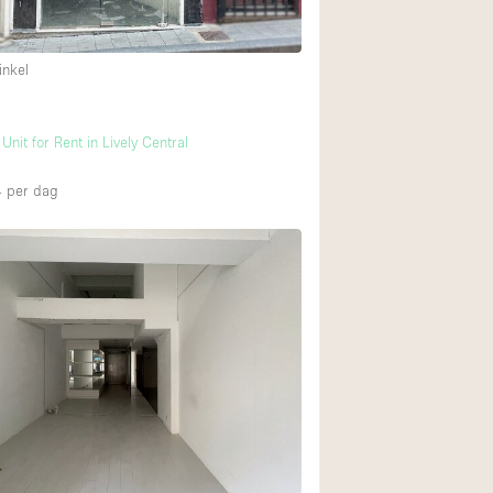
inkel
Begane grond tuin
Winkelcentrum
 Unit for Rent in Lively Central
Boven
4
per dag