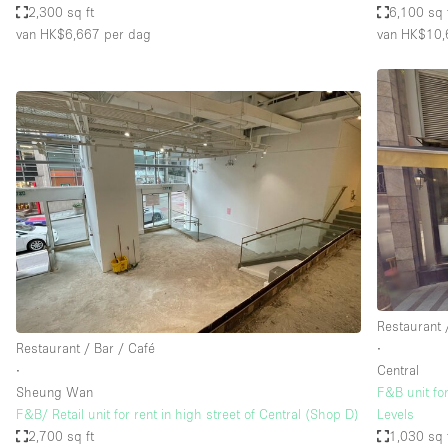
2,300 sq ft
6,100 sq 
van HK$6,667
per dag
van HK$10,
Restaurant 
Restaurant / Bar / Café
∙
∙
Central
Sheung Wan
F&B unit fo
F&B/ Retail unit for rent in high street of Central (Shop D)
Levels
2,700 sq ft
1,030 sq 