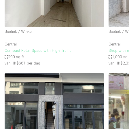
Industrieel
Kantoorbenodigdheden
Kledingrek
Boetiek / Winkel
Boetiek / W
Lift
∙
∙
Central
Central
Meubilair
Compact Retail Space with High Traffic
Shop with ni
Privé-parkeerplaats
200 sq ft
1,000 sq 
van HK$667
per dag
van HK$2,3
Schitterend uitzicht
Soundproof
Terrace
Toiletten
Tuin
Verwarming
Water Access