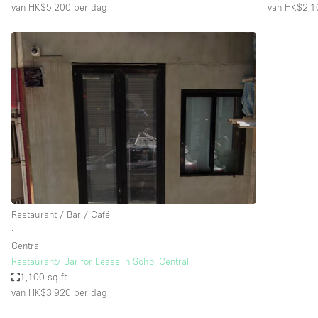
van HK$5,200
per dag
van HK$2,1
Restaurant / Bar / Café
∙
Central
Restaurant/ Bar for Lease in Soho, Central
1,100 sq ft
van HK$3,920
per dag