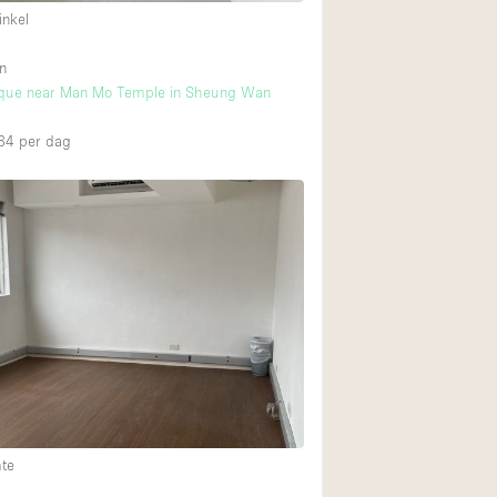
inkel
n
ique near Man Mo Temple in Sheung Wan
34
per dag
mte