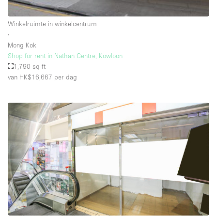
Schitterend uitzicht
Smoking Area
Winkelruimte in winkelcentrum
∙
Soundproof
Mong Kok
Shop for rent in Nathan Centre, Kowloon
Straatniveau
1,790 sq ft
Terrace
van HK$16,667
per dag
Toegankelijk voor mensen met handicap
Toiletten
Toonbanken
Tuin
Verlichting
Verwarming
Voorraadkamer
Water Access