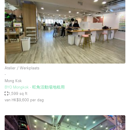
Een
Winkel
Conferentie
Vergadering
Kantoor
fotoshoot
delen
maken
Type ruimte
Atelier / Werkplaats
Advertentieruimte
∙
Appartement / Loft
Mong Kok
BYO Mongkok - 旺角活動場地租用
Atelier / Werkplaats
1,599 sq ft
Boetiek / Winkel
van HK$9,600
per dag
Boot
Conferentieruimte
Container