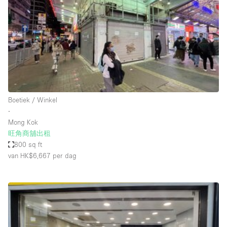
Creatieve ruimte
Dak
Evenementruimte
Foto / Filmstudio
Galerie
Boetiek / Winkel
Hal
∙
Herenhuis / Huis
Mong Kok
旺角商舖出租
Kantoorruimte
800 sq ft
Kraampje / Kiosk / Stalletje
van HK$6,667
per dag
Kraampje / Marktkraam
Magazijn
Markt / Festival
Ontvangsthal