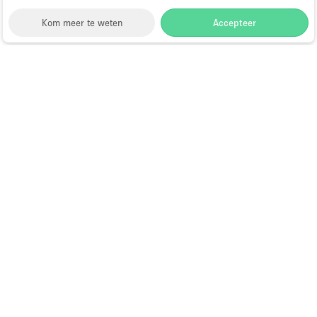
Kom meer te weten
Accepteer
Storefront
>
Huur een kunstgalerie
>
Kunstgalerijen
en Tentoonstellingslocaties in Hongkong
>
Kunstgalerijen en Tentoonstellingslocaties in Mong
Kok, Hongkong, Hongkong
>
Kunstgalerijen en
Tentoonstellingslocaties in Dundas Street, Hong
Kong
Kunstgalerie te Huur in Dundas
Street, Hong Kong
Choose
Ruimte zoeken
Nederlands
a
Directory van dienstverleners
Language
Pop-up winkel openen in