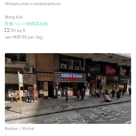
Winkelruimte in winkelcentrum
Whitebox / Minimaal
∙
Mong Kok
旺角Pop-Up快閃店出租
Verdieping/Toegang:
100 sq ft
van HK$760
per dag
Souterrain
Begane grond tuin
Begane grond straatkant
Winkelcentrum
Terras
Boven
Overig
Boetiek / Winkel
∙