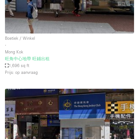
Audio- en videoapparatuur
Auto display
Badkamer
Bar
Boetiek / Winkel
∙
Begane grond
Mong Kok
Beveiligingssysteem
旺角中心地帶 旺鋪出租
1,696 sq ft
Concierge
Prijs: op aanvraag
Daglicht
Dakterras
Drankvergunning
Elektriciteit
Etalage
Grote entree