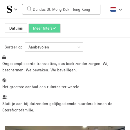
Prijs per dag
HK$0
HK$50,000+
Datums
Meer filters
Sorteer op
Grootte ruimte
Aanbevolen
Ongecompliceerde transacties, dus boek zonder zorgen. Wij
100 sq ft
5000+ sq ft
beschermen. We bewaken. We beveiligen.
~ 13 mensen
~ 650 mensen
Het grootste aanbod aan ruimtes ter wereld.
Projecttype
Sluit je aan bij duizenden gelijkgestemde huurders binnen de
Storefront-familie.
Retail
Showroom
Evenement
Kunst
Eten