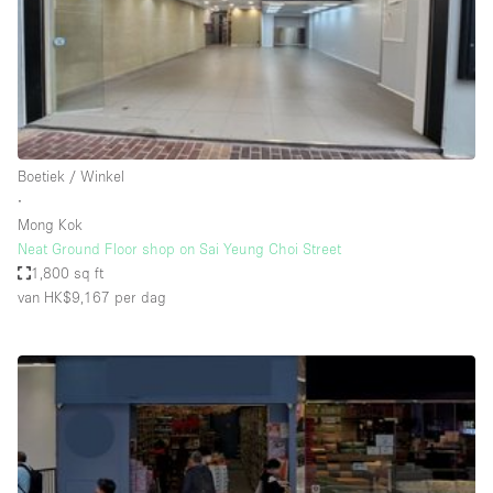
Overige
Restaurant / Bar / Café
Salon
Unieke ruimte
Boetiek / Winkel
Vergaderruimte
∙
Vrachtwagen
Mong Kok
Neat Ground Floor shop on Sai Yeung Choi Street
Winkel delen
1,800 sq ft
van HK$9,167
per dag
Winkelruimte in winkelcentrum
Kenmerken ruimte
Airconditioning
Animals Friendly