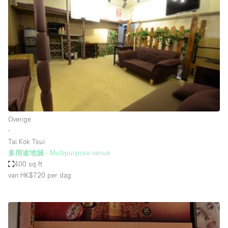
Een
Winkel
Conferentie
Vergadering
Kantoor
fotoshoot
delen
maken
Type ruimte
Overige
Advertentieruimte
∙
Appartement / Loft
Tai Kok Tsui
多用途地舖 - Multipurpose venue
Atelier / Werkplaats
400 sq ft
Boetiek / Winkel
van HK$720
per dag
Boot
Conferentieruimte
Container