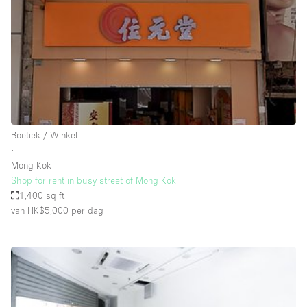
Creatieve ruimte
Dak
Evenementruimte
Foto / Filmstudio
Galerie
Boetiek / Winkel
Hal
∙
Herenhuis / Huis
Mong Kok
Shop for rent in busy street of Mong Kok
Kantoorruimte
1,400 sq ft
Kraampje / Kiosk / Stalletje
van HK$5,000
per dag
Kraampje / Marktkraam
Magazijn
Markt / Festival
Ontvangsthal