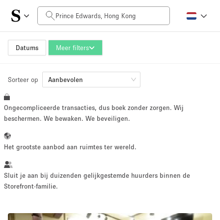
Prijs per dag
HK$0
HK$50,000+
Datums
Meer filters
Sorteer op
Grootte ruimte
Aanbevolen
Ongecompliceerde transacties, dus boek zonder zorgen. Wij
100 sq ft
5000+ sq ft
beschermen. We bewaken. We beveiligen.
~ 13 mensen
~ 650 mensen
Het grootste aanbod aan ruimtes ter wereld.
Projecttype
Sluit je aan bij duizenden gelijkgestemde huurders binnen de
Storefront-familie.
Retail
Showroom
Evenement
Kunst
Eten