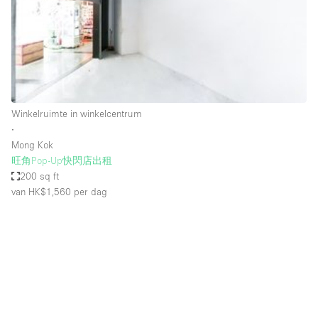
Overige
Restaurant / Bar / Café
Salon
Unieke ruimte
Winkelruimte in winkelcentrum
Vergaderruimte
∙
Vrachtwagen
Mong Kok
旺角Pop-Up快閃店出租
Winkel delen
200 sq ft
van HK$1,560
per dag
Winkelruimte in winkelcentrum
Kenmerken ruimte
Airconditioning
Animals Friendly