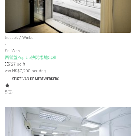
Audio- en videoapparatuur
Auto display
Badkamer
Bar
Boetiek / Winkel
∙
Begane grond
Sai Wan
Beveiligingssysteem
西營盤Pop-Up快閃場地出租
727 sq ft
Concierge
van HK$7,200
per dag
Daglicht
KEUZE VAN DE MEDEWERKERS
Dakterras
5
(
2
)
Drankvergunning
Elektriciteit
Etalage
Grote entree