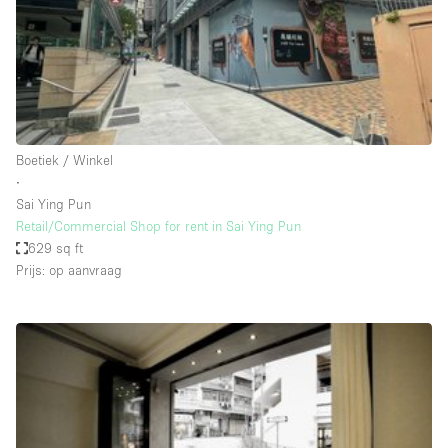
Overige
Restaurant / Bar / Café
Salon
Unieke ruimte
Boetiek / Winkel
Vergaderruimte
∙
Vrachtwagen
Sai Ying Pun
Retail/Commercial Shop for rent in Sai Ying Pun
Winkel delen
629 sq ft
Prijs: op aanvraag
Winkelruimte in winkelcentrum
Kenmerken ruimte
Airconditioning
Animals Friendly