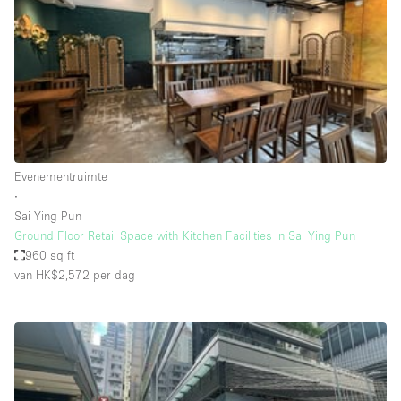
Creatieve ruimte
Dak
Evenementruimte
Foto / Filmstudio
Galerie
Evenementruimte
Hal
∙
Herenhuis / Huis
Sai Ying Pun
Ground Floor Retail Space with Kitchen Facilities in Sai Ying Pun
Kantoorruimte
960 sq ft
Kraampje / Kiosk / Stalletje
van HK$2,572
per dag
Kraampje / Marktkraam
Magazijn
Markt / Festival
Ontvangsthal