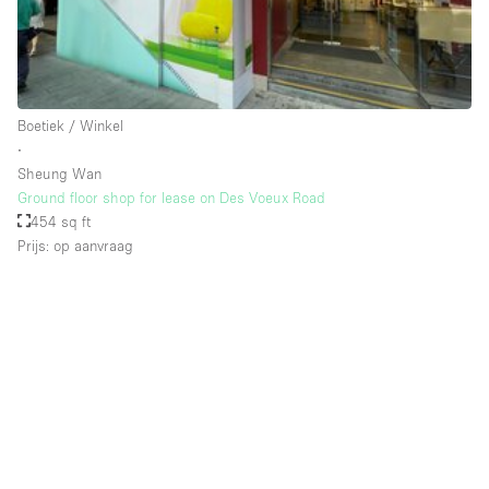
Schitterend uitzicht
Smoking Area
Soundproof
Boetiek / Winkel
Straatniveau
∙
Terrace
Sheung Wan
Ground floor shop for lease on Des Voeux Road
Toegankelijk voor mensen met handicap
454 sq ft
Toiletten
Prijs: op aanvraag
Toonbanken
Tuin
Verlichting
Verwarming
Voorraadkamer
Water Access