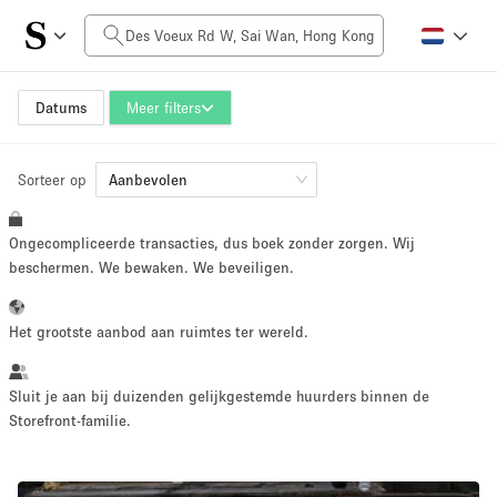
Prijs per dag
HK$0
HK$50,000+
Datums
Meer filters
Sorteer op
Grootte ruimte
Aanbevolen
Ongecompliceerde transacties, dus boek zonder zorgen. Wij
100 sq ft
5000+ sq ft
beschermen. We bewaken. We beveiligen.
~ 13 mensen
~ 650 mensen
Het grootste aanbod aan ruimtes ter wereld.
Projecttype
Sluit je aan bij duizenden gelijkgestemde huurders binnen de
Storefront-familie.
Retail
Showroom
Evenement
Kunst
Eten