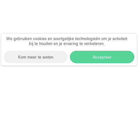
We gebruiken cookies en soortgelijke technologieën om je activiteit
bij te houden en je ervaring te verbeteren.
Kom meer te weten
Accepteer
Storefront
>
Huur een pop-up restaurant of bar
>
Pop-
up restaurants en bars in Hongkong
>
Pop-up
restaurants en bars in Sai Ying Pun, Hongkong,
Hongkong
>
Pop-up restaurants en bars in Des Voeux
Road West, Hong Kong
Pop-up Restaurants en Bars in Des
Voeux Road West, Hong Kong