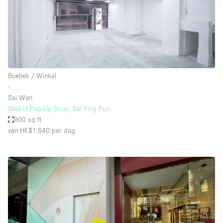
Haussmann-stijl
Industrieel
Internet
Kantoorbenodigdheden
Keuken
Boetiek / Winkel
∙
Kledingrek
Sai Wan
Well-lit Pop-Up Shop, Sai Ying Pun
Leefruimte
900 sq ft
Lift
van HK$1,640
per dag
Meerdere kamers
Meubilair
Paskamers
Privé-parkeerplaats
RAW