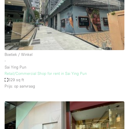
Audio- en videoapparatuur
Auto display
Badkamer
Bar
Begane grond
Beveiligingssysteem
Boetiek / Winkel
∙
Concierge
Sai Ying Pun
Daglicht
Retail/Commercial Shop for rent in Sai Ying Pun
629 sq ft
Dakterras
Prijs: op aanvraag
Drankvergunning
Elektriciteit
Etalage
Grote entree