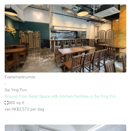
Creatieve ruimte
Dak
Evenementruimte
Foto / Filmstudio
Galerie
Hal
Herenhuis / Huis
Evenementruimte
Kantoorruimte
∙
Kraampje / Kiosk / Stalletje
Sai Ying Pun
Ground Floor Retail Space with Kitchen Facilities in Sai Ying Pun
Kraampje / Marktkraam
960 sq ft
van HK$2,572
per dag
Magazijn
Markt / Festival
Ontvangsthal