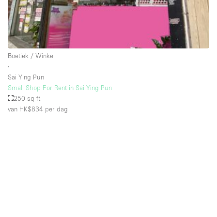
Schitterend uitzicht
Smoking Area
Soundproof
Boetiek / Winkel
Straatniveau
∙
Terrace
Sai Ying Pun
Small Shop For Rent in Sai Ying Pun
Toegankelijk voor mensen met handicap
250 sq ft
Toiletten
van HK$834
per dag
Toonbanken
Tuin
Verlichting
Verwarming
Voorraadkamer
Water Access