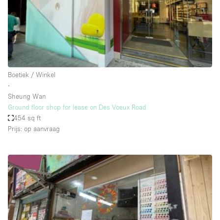
Haussmann-stijl
Industrieel
Internet
Kantoorbenodigdheden
Keuken
Boetiek / Winkel
∙
Kledingrek
Sheung Wan
Ground floor shop for lease on Des Voeux Road
Leefruimte
454 sq ft
Lift
Prijs: op aanvraag
Meerdere kamers
Meubilair
Paskamers
Privé-parkeerplaats
RAW