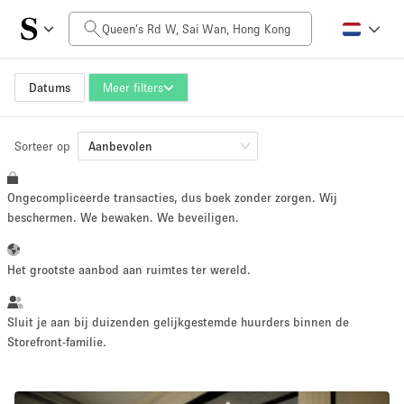
Prijs per dag
HK$0
HK$50,000+
Datums
Meer filters
Sorteer op
Grootte ruimte
Aanbevolen
Ongecompliceerde transacties, dus boek zonder zorgen. Wij
100 sq ft
5000+ sq ft
beschermen. We bewaken. We beveiligen.
~ 13 mensen
~ 650 mensen
Het grootste aanbod aan ruimtes ter wereld.
Projecttype
Sluit je aan bij duizenden gelijkgestemde huurders binnen de
Storefront-familie.
Retail
Showroom
Evenement
Kunst
Eten