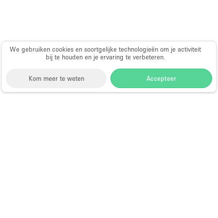
We gebruiken cookies en soortgelijke technologieën om je activiteit
bij te houden en je ervaring te verbeteren.
Kom meer te weten
Accepteer
Storefront
>
Showroom te Huur
>
Showroom in
Hongkong
>
Showroom in Sai Ying Pun, Hongkong,
Hongkong
>
Showroom in Queen's Road West, Hong
Kong
Showroom te Huur in Queen's Road
West, Hong Kong