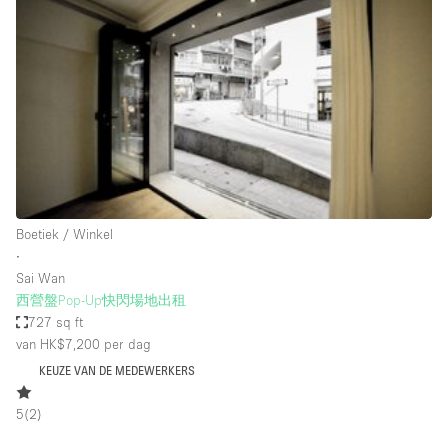
Een
Winkel
Conferentie
Vergadering
Kantoor
fotoshoot
delen
maken
Type ruimte
Boetiek / Winkel
Advertentieruimte
∙
Appartement / Loft
Sai Wan
西營盤Pop-Up快閃場地出租
Atelier / Werkplaats
727 sq ft
Boetiek / Winkel
van HK$7,200
per dag
KEUZE VAN DE MEDEWERKERS
Boot
Conferentieruimte
5
(
2
)
Container