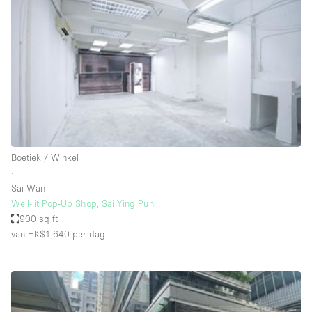
Overige
Restaurant / Bar / Café
Salon
Unieke ruimte
Vergaderruimte
Vrachtwagen
Boetiek / Winkel
Winkel delen
∙
Sai Wan
Winkelruimte in winkelcentrum
Well-lit Pop-Up Shop, Sai Ying Pun
900 sq ft
van HK$1,640
per dag
Kenmerken ruimte
Airconditioning
Animals Friendly