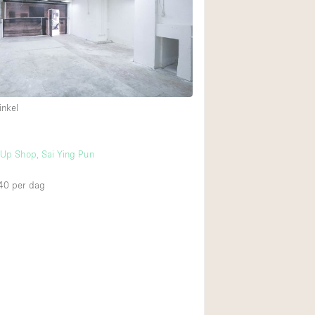
Internet
Keuken
Leefruimte
Meerdere kamers
inkel
Paskamers
RAW
p-Up Shop, Sai Ying Pun
Smoking Area
Straatniveau
40
per dag
Toegankelijk voor
Toonbanken
Verlichting
Voorraadkamer
Whitebox / Minima