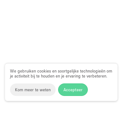
We gebruiken cookies en soortgelijke technologieën om
je activiteit bij te houden en je ervaring te verbeteren.
Kom meer te weten
Accepteer
Storefront
>
Huur een vergaderzaal
>
Vergaderzalen & Verg
Vergaderlocaties in Third Street, Hong Kong