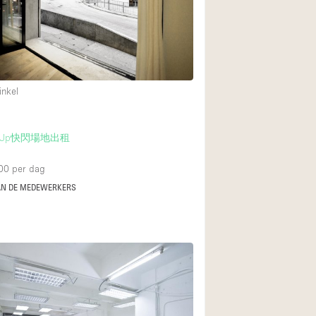
Restaurant / Bar / 
Unieke ruimte
Vrachtwagen
Winkelruimte in w
inkel
Animals Friendly
-Up快閃場地出租
Auto display
00
per dag
Bar
AN DE MEDEWERKERS
Beveiligingssyste
Daglicht
Drankvergunning
Etalage
Haussmann-stijl