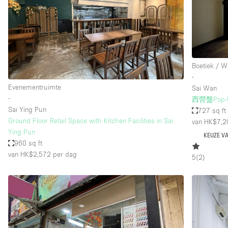
Overige
Salon
Vergaderruimte
Winkel delen
Boetiek / W
∙
Evenementruimte
Sai Wan
Kenmerken ruimte
Airconditioning
∙
西營盤Pop
Sai Ying Pun
727 sq ft
Audio- en videoapparatuur
Ground Floor Retail Space with Kitchen Facilities in Sai
van HK$7,2
Badkamer
Ying Pun
KEUZE V
960 sq ft
Begane grond
van HK$2,572
per dag
5
(
2
)
Concierge
Dakterras
Elektriciteit
Grote entree