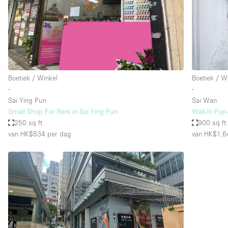
Industrieel
Kantoorbenodigdheden
Kledingrek
Lift
Boetiek / Winkel
Boetiek / W
Meubilair
∙
∙
Privé-parkeerplaats
Sai Ying Pun
Sai Wan
Small Shop For Rent in Sai Ying Pun
Well-lit Po
Schitterend uitzicht
250 sq ft
900 sq ft
Soundproof
van HK$834
per dag
van HK$1,6
Terrace
Toiletten
Tuin
Verwarming
Water Access