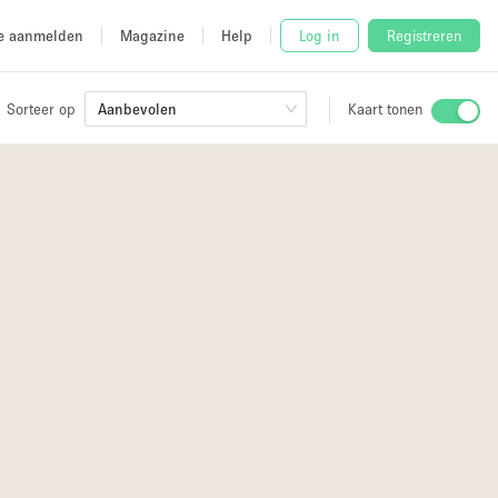
e aanmelden
Magazine
Help
Log in
Registreren
Sorteer op
Aanbevolen
Kaart tonen
Stalletje