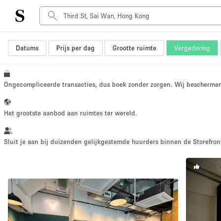
Datums
Prijs per dag
Grootte ruimte
Vergadering
Type ruimte
Advertentieruimte
Atelier / Werkplaats
Ongecompliceerde transacties, dus boek zonder zorgen. Wij bescherme
Boot
Container
Het grootste aanbod aan ruimtes ter wereld.
Dak
Foto / Filmstudio
Sluit je aan bij duizenden gelijkgestemde huurders binnen de Storefront
Hal
KEUZE 
Kantoorruimte
Kraampje / Marktkraam
Markt / Festival