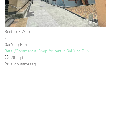
Verdieping/Toegang:
Souterrain
Begane grond straatkant
Boetiek / Winkel
∙
Terras
Sai Ying Pun
Overig
Retail/Commercial Shop for rent in Sai Ying Pun
629 sq ft
Prijs: op aanvraag