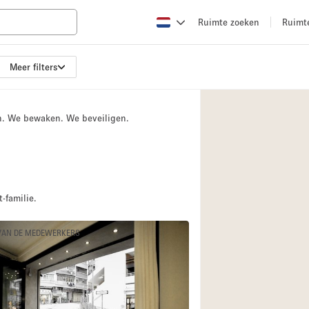
Ruimte zoeken
Ruimt
Meer filters
Appartement / Loft
Boetiek / Winkel
n. We bewaken. We beveiligen.
Conferentieruimte
Creatieve ruimte
Evenementruimte
Galerie
-familie.
Herenhuis / Huis
VAN DE MEDEWERKERS
Kraampje / Kiosk / 
Magazijn
Ontvangsthal