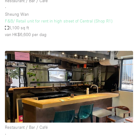
Restaurant / Bar / Café
∙
Sheung Wan
F&B/ Retail unit for rent in high street of Central (Shop R1)
6,100 sq ft
van HK$6,600
per dag
Restaurant / Bar / Café
∙