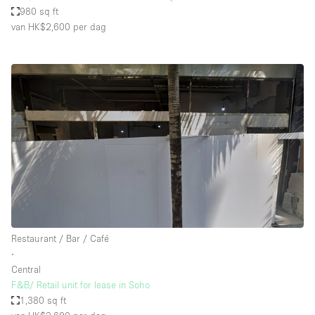
980 sq ft
van HK$2,600
per dag
Restaurant / Bar / Café
∙
Central
F&B/ Retail unit for lease in Soho
1,380 sq ft