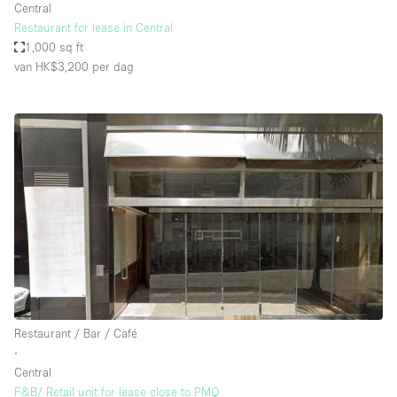
Central
Restaurant for lease in Central
1,000 sq ft
van HK$3,200
per dag
Restaurant / Bar / Café
∙
Central
F&B/ Retail unit for lease close to PMQ