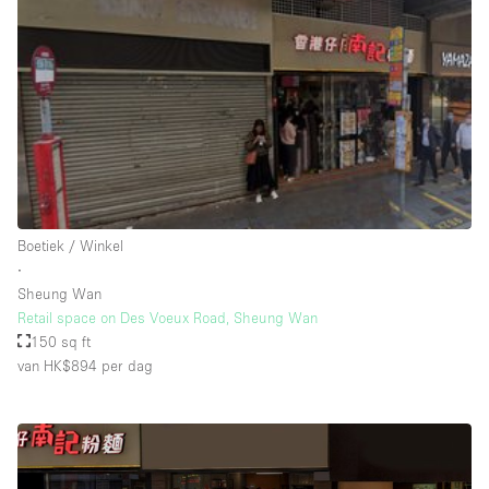
Schitterend uitzicht
Smoking Area
Soundproof
Straatniveau
Terrace
Toegankelijk voor mensen met handicap
Toiletten
Boetiek / Winkel
∙
Toonbanken
Sheung Wan
Tuin
Retail space on Des Voeux Road, Sheung Wan
150 sq ft
Verlichting
van HK$894
per dag
Verwarming
Voorraadkamer
Water Access