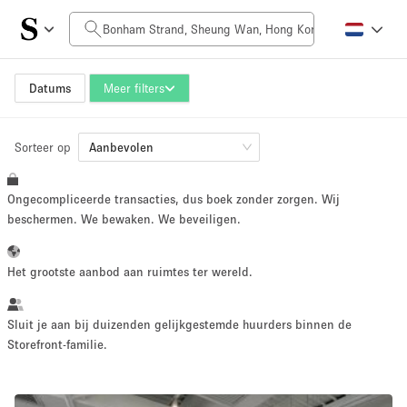
Prijs per dag
HK$0
HK$50,000+
Datums
Meer filters
Sorteer op
Grootte ruimte
Aanbevolen
Ongecompliceerde transacties, dus boek zonder zorgen. Wij
100 sq ft
5000+ sq ft
beschermen. We bewaken. We beveiligen.
~ 13 mensen
~ 650 mensen
Het grootste aanbod aan ruimtes ter wereld.
Projecttype
Sluit je aan bij duizenden gelijkgestemde huurders binnen de
Storefront-familie.
Retail
Showroom
Evenement
Kunst
Eten