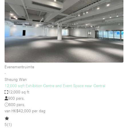
Een
Winkel
Conferentie
Vergadering
Kantoor
fotoshoot
delen
maken
Type ruimte
Evenementruimte
Advertentieruimte
∙
Appartement / Loft
Sheung Wan
12,000 sqft Exhibition Centre and Event Space near Central
Atelier / Werkplaats
12,000 sq ft
Boetiek / Winkel
900 pers.
600 pers.
Boot
van HK$42,000
per dag
Conferentieruimte
5
(
1
)
Container