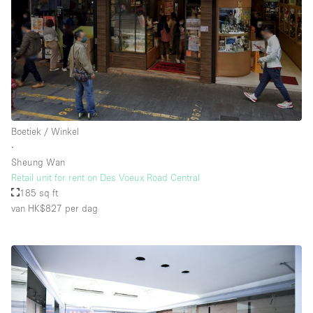
Whitebox / Minimaal
Verdieping/Toegang:
Souterrain
Begane grond tuin
Boetiek / Winkel
Begane grond straatkant
∙
Sheung Wan
Winkelcentrum
Retail unit for rent on Des Voeux Road Central
Terras
185 sq ft
van HK$827
per dag
Boven
Overig