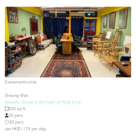
Overige
Restaurant / Bar / Café
Salon
Unieke ruimte
Vergaderruimte
Vrachtwagen
Winkel delen
Evenementruimte
Winkelruimte in winkelcentrum
∙
Sheung Wan
Beautiful Studio in the heart of Hong Kong
Kenmerken ruimte
600 sq ft
50 pers.
Airconditioning
30 pers.
van HK$1,176
per dag
Animals Friendly