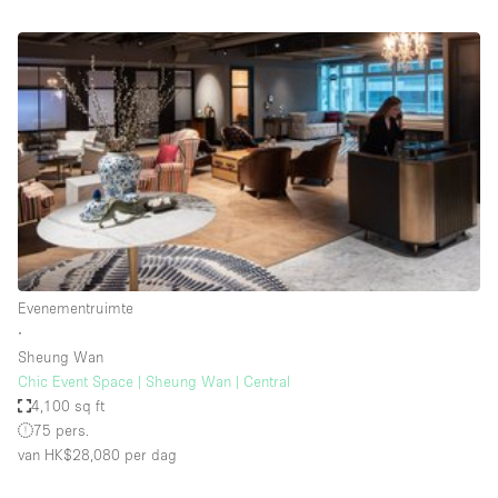
Audio- en videoapparatuur
Auto display
Badkamer
Bar
Begane grond
Beveiligingssysteem
Concierge
Daglicht
Evenementruimte
Dakterras
∙
Sheung Wan
Drankvergunning
Chic Event Space | Sheung Wan | Central
Elektriciteit
4,100 sq ft
75 pers.
Etalage
van HK$28,080
per dag
Grote entree