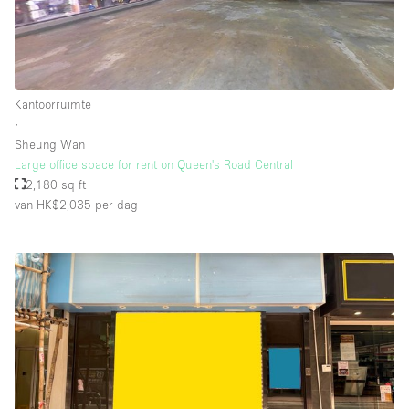
Kantoorruimte
∙
Sheung Wan
Large office space for rent on Queen's Road Central
2,180 sq ft
van HK$2,035
per dag