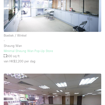
Boetiek / Winkel
∙
Sheung Wan
Minimal Sheung Wan Pop-Up Store
600 sq ft
van HK$2,200
per dag