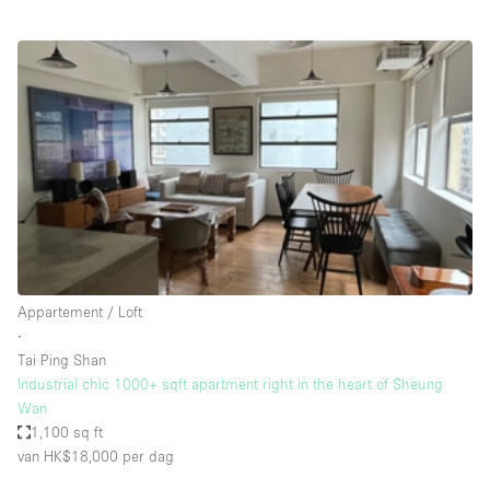
Creatieve ruimte
Dak
Evenementruimte
Foto / Filmstudio
Galerie
Hal
Herenhuis / Huis
Kantoorruimte
Appartement / Loft
Kraampje / Kiosk / Stalletje
∙
Tai Ping Shan
Kraampje / Marktkraam
Industrial chic 1000+ sqft apartment right in the heart of Sheung
Wan
Magazijn
1,100 sq ft
Markt / Festival
van HK$18,000
per dag
Ontvangsthal