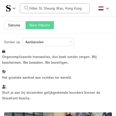
Prijs per dag
HK$0
HK$50,000+
Datums
Meer filters
Sorteer op
Grootte ruimte
Aanbevolen
Ongecompliceerde transacties, dus boek zonder zorgen. Wij
100 sq ft
5000+ sq ft
beschermen. We bewaken. We beveiligen.
~ 13 mensen
~ 650 mensen
Het grootste aanbod aan ruimtes ter wereld.
Projecttype
Sluit je aan bij duizenden gelijkgestemde huurders binnen de
Storefront-familie.
Retail
Showroom
Evenement
Kunst
Eten