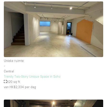
Unieke ruimte
∙
Central
Trendy Two-Story Unique Space in Soho
820 sq ft
van HK$2,334
per dag