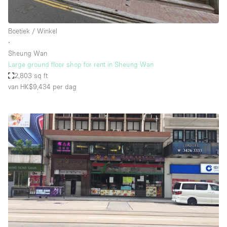
Boetiek / Winkel
∙
Sheung Wan
Large ground floor shop for rent in Sheung Wan
2,803 sq ft
van HK$9,434
per dag