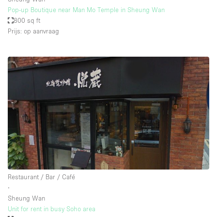
Pop-up Boutique near Man Mo Temple in Sheung Wan
800 sq ft
Prijs: op aanvraag
Restaurant / Bar / Café
∙
Sheung Wan
Unit for rent in busy Soho area