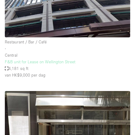
Restaurant / Bar / Café
∙
Central
F&B unit for Lease on Wellington Street
4,181 sq ft
van HK$9,000
per dag