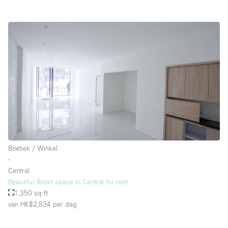
Boetiek / Winkel
∙
Central
Beautiful Retail space in Central for rent
1,350 sq ft
van HK$2,834
per dag