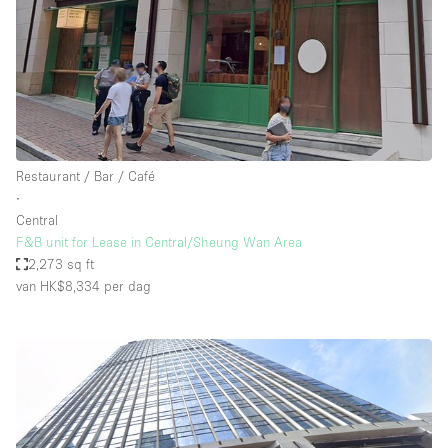
Restaurant / Bar / Café
∙
Central
F&B unit for Lease in Central/Sheung Wan Area
2,273 sq ft
van HK$8,334
per dag