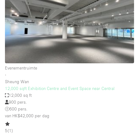
Creatieve ruimte
Dak
Evenementruimte
Foto / Filmstudio
Galerie
Hal
Evenementruimte
Herenhuis / Huis
∙
Sheung Wan
Kantoorruimte
12,000 sqft Exhibition Centre and Event Space near Central
Kraampje / Kiosk / Stalletje
12,000 sq ft
900 pers.
Kraampje / Marktkraam
600 pers.
van HK$42,000
per dag
Magazijn
Markt / Festival
5
(
1
)
Ontvangsthal