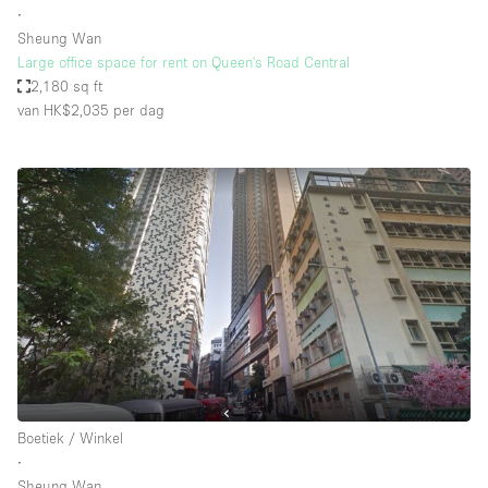
∙
Sheung Wan
Large office space for rent on Queen's Road Central
2,180 sq ft
van HK$2,035
per dag
Boetiek / Winkel
∙
Sheung Wan