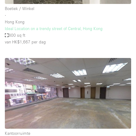
Boetiek / Winkel
∙
Hong Kong
Ideal Location on a trendy street of Central, Hong Kong
800 sq ft
van HK$1,667
per dag
Kantoorruimte