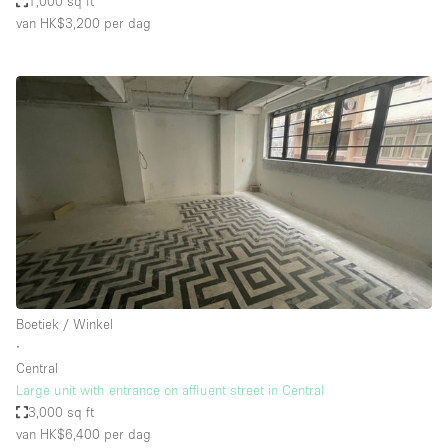
1,000 sq ft
van HK$3,200
per dag
Boetiek / Winkel
∙
Central
Large unit with entrance on affluent street in Central
3,000 sq ft
van HK$6,400
per dag