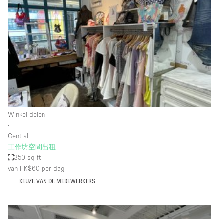
Een
Winkel
Conferentie
Vergadering
Kantoor
fotoshoot
delen
maken
Type ruimte
Winkel delen
Advertentieruimte
∙
Appartement / Loft
Central
工作坊空間出租
Atelier / Werkplaats
350 sq ft
Boetiek / Winkel
van HK$60
per dag
KEUZE VAN DE MEDEWERKERS
Boot
Conferentieruimte
Container