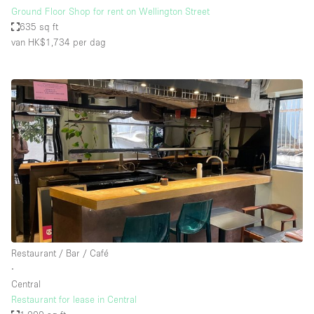
Ground Floor Shop for rent on Wellington Street
635 sq ft
van HK$1,734
per dag
Restaurant / Bar / Café
∙
Central
Restaurant for lease in Central