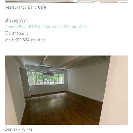
Restaurant / Bar / Café
∙
Sheung Wan
Ground Floor F&B unit for rent in Sheung Wan
2,071 sq ft
van HK$9,334
per dag
Boetiek / Winkel