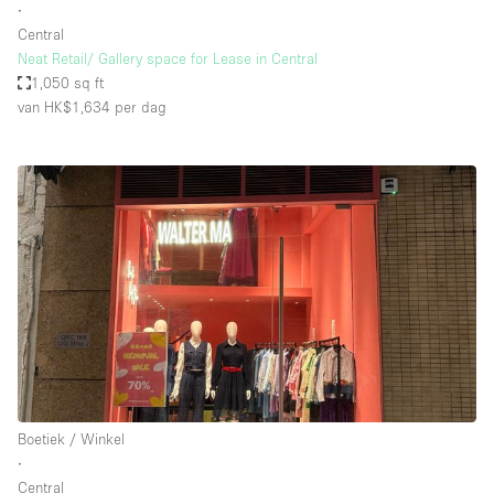
∙
Central
Neat Retail/ Gallery space for Lease in Central
1,050 sq ft
van HK$1,634
per dag
Boetiek / Winkel
∙
Central