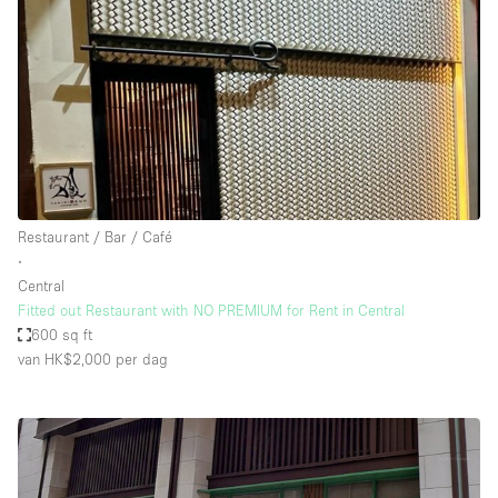
Restaurant / Bar / Café
∙
Central
Fitted out Restaurant with NO PREMIUM for Rent in Central
600 sq ft
van HK$2,000
per dag