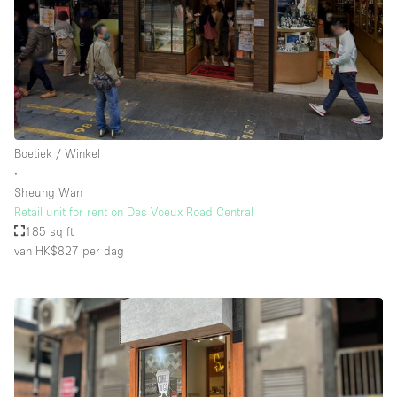
Boetiek / Winkel
∙
Sheung Wan
Retail unit for rent on Des Voeux Road Central
185 sq ft
van HK$827
per dag