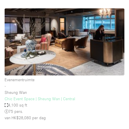
Audio- en videoapparatuur
Auto display
Badkamer
Bar
Begane grond
Beveiligingssysteem
Concierge
Daglicht
Evenementruimte
Dakterras
∙
Sheung Wan
Drankvergunning
Chic Event Space | Sheung Wan | Central
Elektriciteit
4,100 sq ft
75 pers.
Etalage
van HK$28,080
per dag
Grote entree