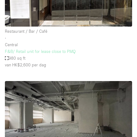
Restaurant / Bar / Café
∙
Central
F&B/ Retail unit for lease close to PMQ
980 sq ft
van HK$2,600
per dag