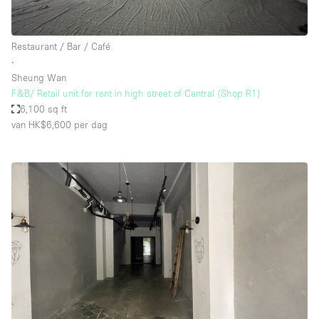
Restaurant / Bar / Café
∙
Sheung Wan
F&B/ Retail unit for rent in high street of Central (Shop R1)
6,100 sq ft
van HK$6,600
per dag