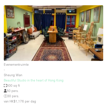
Overige
Restaurant / Bar / Café
Salon
Unieke ruimte
Vergaderruimte
Vrachtwagen
Winkel delen
Evenementruimte
Winkelruimte in winkelcentrum
∙
Sheung Wan
Beautiful Studio in the heart of Hong Kong
Kenmerken ruimte
600 sq ft
50 pers.
Airconditioning
30 pers.
van HK$1,176
per dag
Animals Friendly