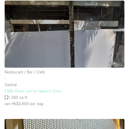
Restaurant / Bar / Café
∙
Central
F&B/ Retail unit for lease in Soho
1,380 sq ft
van HK$3,600
per dag