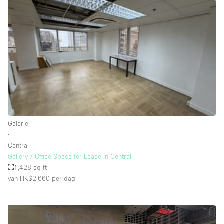
Schitterend uitzicht
Smoking Area
Soundproof
Straatniveau
Terrace
Toegankelijk voor mensen met handicap
Toiletten
Galerie
Toonbanken
∙
Tuin
Central
Gallery / Office Space for Lease in Central
Verlichting
1,428 sq ft
Verwarming
van HK$2,660
per dag
Voorraadkamer
Water Access