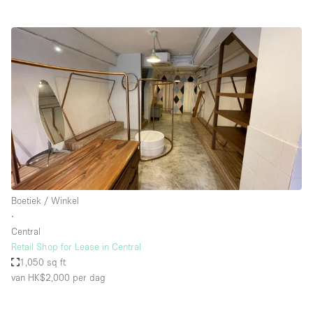
Boetiek / Winkel
∙
Central
Retail Shop for Lease in Central
1,050 sq ft
van HK$2,000
per dag