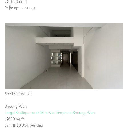
1,083 sq ft
Prijs: op aanvraag
Boetiek / Winkel
∙
Sheung Wan
Large Boutique near Man Mo Temple in Sheung Wan
800 sq ft
van HK$3,334
per dag