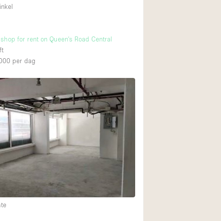
inkel
l shop for rent on Queen's Road Central
ft
000
per dag
mte