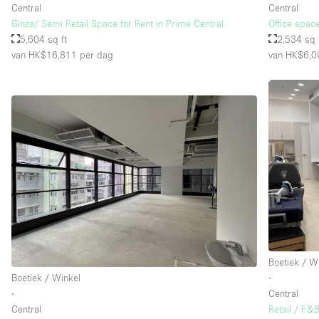
Central
Central
Ginza/ Semi Retail Space for Rent in Prime Central
Office spac
5,604 sq ft
2,534 sq 
van HK$16,811
per dag
van HK$6,0
Boetiek / W
Boetiek / Winkel
∙
∙
Central
Central
Retail / F&