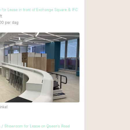
e for Lease in front of Exchange Square & IFC
ft
00
per dag
inkel
B / Showroom for Lease on Queen's Road