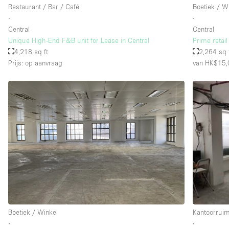
Restaurant / Bar / Café
Boetiek / W
∙
∙
Central
Central
Unique High-End F&B unit for Lease in Central
Prime retai
4,218 sq ft
2,264 sq 
Prijs: op aanvraag
van HK$15,
Boetiek / Winkel
Kantoorrui
∙
∙