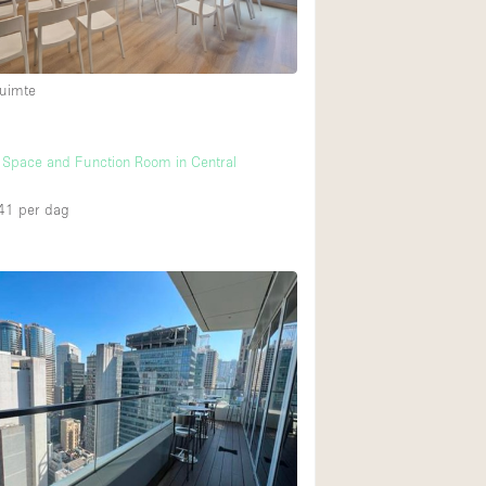
Internet
Keuken
uimte
Leefruimte
Meerdere kamers
 Space and Function Room in Central
Paskamers
RAW
41
per dag
Smoking Area
Straatniveau
Toegankelijk voor
Toonbanken
Verlichting
Voorraadkamer
Whitebox / Minima