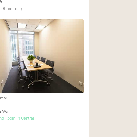
ft
000
per dag
imte
a Wan
ng Room in Central