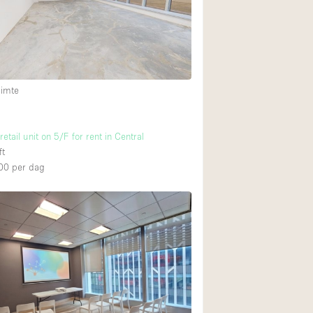
Restaurant / Bar / 
Unieke ruimte
Vrachtwagen
Winkelruimte in w
uimte
Animals Friendly
etail unit on 5/F for rent in Central
2
ft
Auto display
00
per dag
Bar
3
Beveiligingssyste
Daglicht
Drankvergunning
4
Etalage
Haussmann-stijl