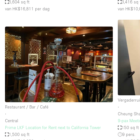
5,604 sq ft
3,416 sq 
van HK$16,811
per dag
van HK$10,
Vergaderru
Restaurant / Bar / Café
∙
∙
Cheung Sh
Central
9-pax Meeti
Prime LKF Location for Rent next to California Tower
150 sq ft
1,500 sq ft
9 pers.