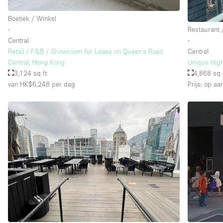
Boetiek / Winkel
∙
Restaurant 
Verdieping/Toegang:
Souterrain
Central
∙
Begane grond straatkant
Retail / F&B / Showroom for Lease on Queen's Road
Central
Central, Hong Kong
Unique High
Terras
3,124 sq ft
4,868 sq 
van HK$6,248
per dag
Prijs: op aa
Overig