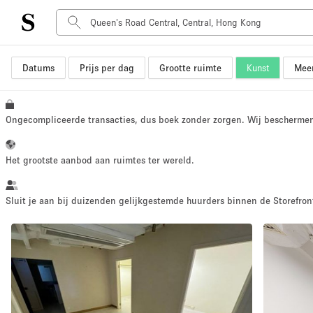
Datums
Prijs per dag
Grootte ruimte
Kunst
Meer
Type ruimte
Advertentieruimte
Atelier / Werkplaats
Ongecompliceerde transacties, dus boek zonder zorgen. Wij bescherme
Boot
Container
Het grootste aanbod aan ruimtes ter wereld.
Dak
Foto / Filmstudio
Sluit je aan bij duizenden gelijkgestemde huurders binnen de Storefront
Hal
Kantoorruimte
Kraampje / Marktkraam
Markt / Festival