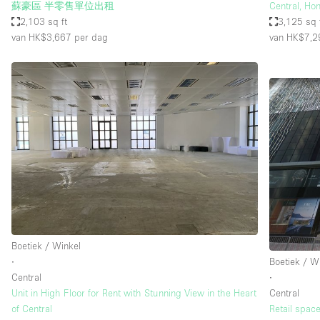
蘇豪區 半零售單位出租
Central, Ho
2,103 sq ft
3,125 sq 
van HK$3,667
per dag
van HK$7,2
Boetiek / Winkel
∙
Boetiek / W
Central
∙
Unit in High Floor for Rent with Stunning View in the Heart
Central
of Central
Retail space