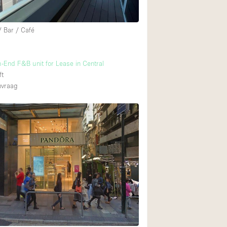
/ Bar / Café
Begane grond tuin
Winkelcentrum
-End F&B unit for Lease in Central
Boven
ft
nvraag