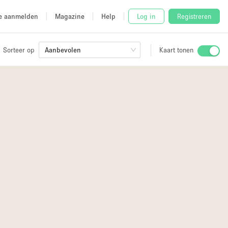
e aanmelden
Magazine
Help
Log in
Registreren
Sorteer op
Aanbevolen
Kaart tonen
2
Stalletje