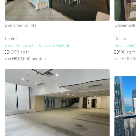
Industrieel
Kantoorbenodigdheden
Evenementruimte
Evenementr
Kledingrek
∙
∙
Lift
Central
Central
Event Venue with Terrace in Central
Small Event
Meubilair
1,200 sq ft
600 sq ft
Privé-parkeerplaats
van HK$9,600
per dag
van HK$2,2
Schitterend uitzicht
Soundproof
Terrace
Toiletten
Tuin
Verwarming
Water Access