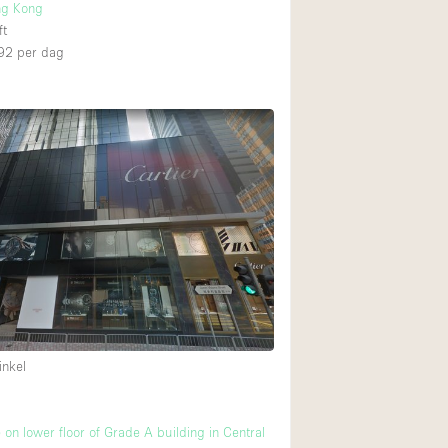
ng Kong
ft
92
per dag
inkel
 on lower floor of Grade A building in Central