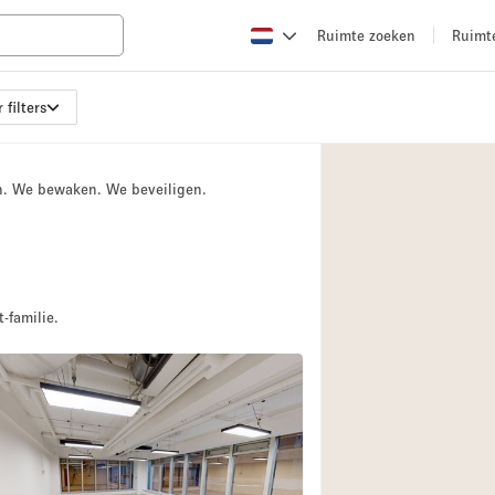
Ruimte zoeken
Ruimt
 filters
Appartement / Loft
Boetiek / Winkel
n. We bewaken. We beveiligen.
Conferentieruimte
Creatieve ruimte
Evenementruimte
Galerie
-familie.
Herenhuis / Huis
2
Kraampje / Kiosk / 
Magazijn
Ontvangsthal