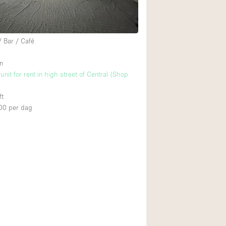
/ Bar / Café
n
unit for rent in high street of Central (Shop
ft
00
per dag