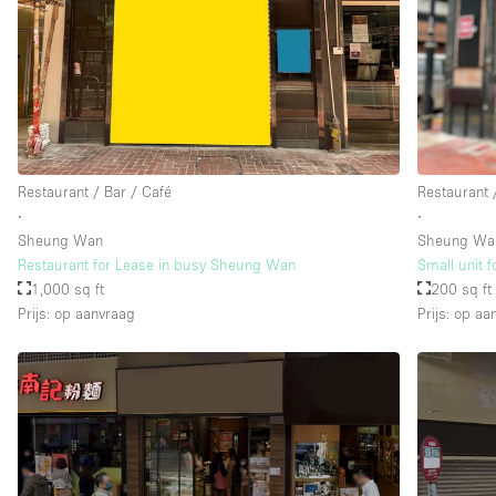
Verdieping/Toegang:
Souterrain
Begane grond straatkant
Terras
Overig
Restaurant / Bar / Café
Restaurant 
∙
∙
Sheung Wan
Sheung Wa
Restaurant for Lease in busy Sheung Wan
Small unit f
1,000 sq ft
200 sq ft
Prijs: op aanvraag
Prijs: op aa