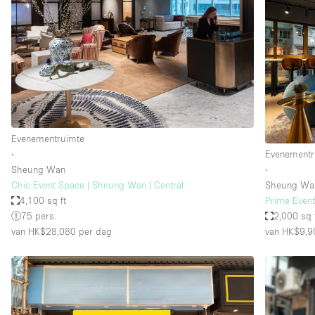
Industrieel
Kantoorbenodigdheden
Kledingrek
Lift
Meubilair
Privé-parkeerplaats
Evenementruimte
∙
Evenementr
Schitterend uitzicht
Sheung Wan
∙
Soundproof
Chic Event Space | Sheung Wan | Central
Sheung Wa
4,100 sq ft
Prime Event
Terrace
75 pers.
2,000 sq 
Toiletten
van HK$28,080
per dag
van HK$9,9
Tuin
Verwarming
Water Access