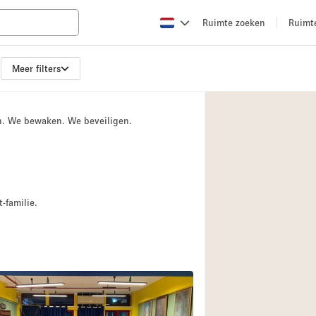
Ruimte zoeken
Ruimt
Meer filters
Appartement / Loft
Boetiek / Winkel
n. We bewaken. We beveiligen.
Conferentieruimte
Creatieve ruimte
Evenementruimte
Galerie
-familie.
Herenhuis / Huis
Kraampje / Kiosk / 
Magazijn
Ontvangsthal