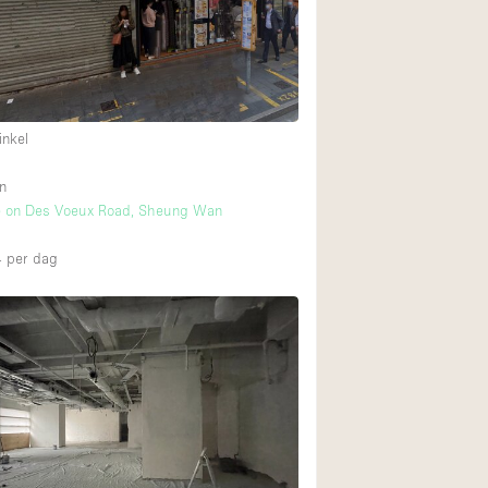
inkel
n
ce on Des Voeux Road, Sheung Wan
4
per dag