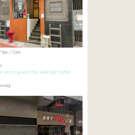
Begane grond tuin
Winkelcentrum
Boven
/ Bar / Café
n
or rent on ground floor with high footfall
nvraag