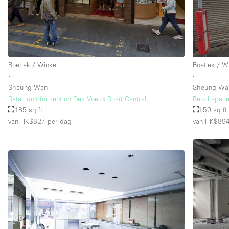
Boetiek / Winkel
Boetiek / W
∙
∙
Sheung Wan
Sheung Wa
Retail unit for rent on Des Voeux Road Central
Retail spa
185 sq ft
150 sq ft
van HK$827
per dag
van HK$89