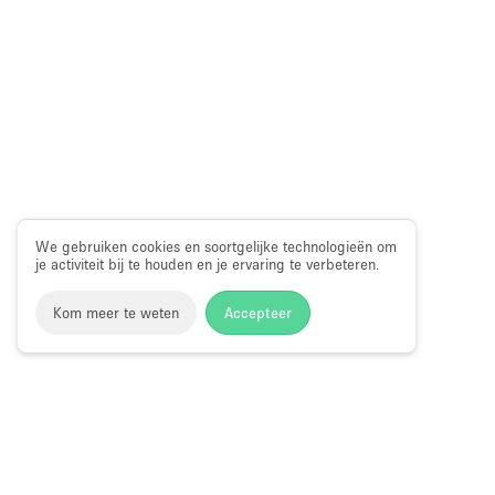
We gebruiken cookies en soortgelijke technologieën om
je activiteit bij te houden en je ervaring te verbeteren.
Kom meer te weten
Accepteer
Storefront
>
Gedeelte winkel huren
>
Gedeelte Winkel & Sh
in Shop in Wing Lok Street, Hong Kong
Shop-in-Shop te Huur in Wing Lok Stree