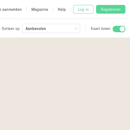
e aanmelden
Magazine
Help
Log in
Registreren
Sorteer op
Aanbevolen
Kaart tonen
Stalletje