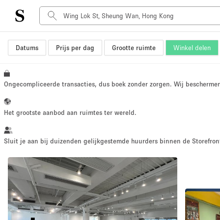
Datums
Prijs per dag
Grootte ruimte
Winkel delen
Type ruimte
Advertentieruimte
Atelier / Werkplaats
Ongecompliceerde transacties, dus boek zonder zorgen. Wij bescherme
Boot
Container
Het grootste aanbod aan ruimtes ter wereld.
Dak
Foto / Filmstudio
Sluit je aan bij duizenden gelijkgestemde huurders binnen de Storefront
Hal
Kantoorruimte
Kraampje / Marktkraam
Markt / Festival