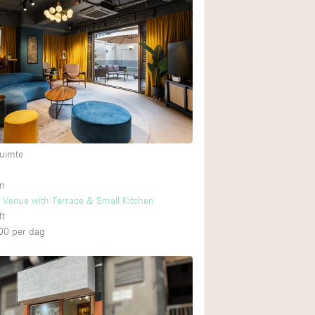
Internet
Keuken
Leefruimte
Meerdere kamers
Paskamers
RAW
uimte
Smoking Area
Straatniveau
n
 Venue with Terrace & Small Kitchen
Toegankelijk voor
ft
Toonbanken
00
per dag
Verlichting
Voorraadkamer
Whitebox / Minima