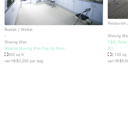
Restaurant 
Boetiek / Winkel
∙
∙
Sheung Wa
Sheung Wan
F&B/ Retail 
Minimal Sheung Wan Pop-Up Store
R1)
600 sq ft
6,100 sq 
van HK$2,200
per dag
van HK$6,6