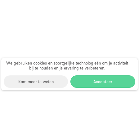
Haussmann-stijl
Industrieel
Internet
Kantoorbenodigdheden
Keuken
Kledingrek
We gebruiken cookies en soortgelijke technologieën om je activiteit
Leefruimte
bij te houden en je ervaring te verbeteren.
Lift
Kom meer te weten
Accepteer
Meerdere kamers
Meubilair
Storefront
>
Evenementenlocatie te Huur
>
Paskamers
Evenementenlocaties & Evenementruimtes in
Hongkong
>
Evenementenlocaties &
Privé-parkeerplaats
Evenementruimtes in Tsim Sha Tsui, Hongkong,
RAW
Hongkong
>
Evenementenlocaties &