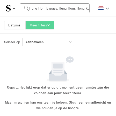
Prijs per dag
HK$0
HK$50,000+
Datums
Meer filters
Sorteer op
Grootte ruimte
Aanbevolen
100 sq ft
5000+ sq ft
~ 13 mensen
~ 650 mensen
Projecttype
Oeps …
Het lijkt erop dat er op dit moment geen ruimtes zijn die
voldoen aan jouw zoekcriteria.
Maar misschien kan ons team je helpen. Stuur een e-mailbericht en
Retail
Showroom
we houden je op de hoogte.
Evenement
Kunst
Eten