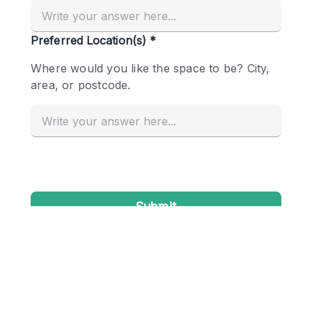
Creatieve ruimte
Dak
Evenementruimte
Foto / Filmstudio
Galerie
Hal
Herenhuis / Huis
Kantoorruimte
Kraampje / Kiosk / Stalletje
Kraampje / Marktkraam
Magazijn
Markt / Festival
Ontvangsthal