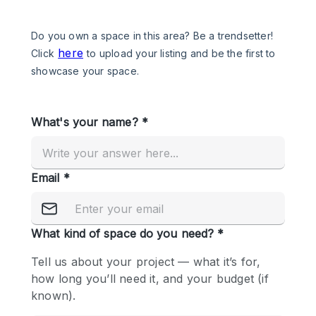
Een
Winkel
Conferentie
Vergadering
Kantoor
fotoshoot
delen
maken
Type ruimte
Advertentieruimte
Appartement / Loft
Atelier / Werkplaats
Boetiek / Winkel
Boot
Conferentieruimte
Container