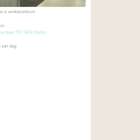
e in winkelcentrum
Begane grond tuin
sui
Winkelcentrum
ce Near TST MTR Station
Boven
3
per dag