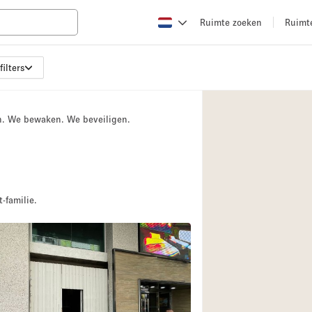
Ruimte zoeken
Ruimt
filters
Appartement / Loft
Boetiek / Winkel
n. We bewaken. We beveiligen.
Conferentieruimte
Creatieve ruimte
Evenementruimte
Galerie
-familie.
Herenhuis / Huis
Kraampje / Kiosk / 
Magazijn
Ontvangsthal