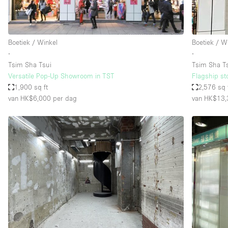
Industrieel
Kantoorbenodigdheden
Boetiek / Winkel
Boetiek / W
Kledingrek
∙
∙
Lift
Tsim Sha Tsui
Tsim Sha T
Versatile Pop-Up Showroom in TST
Flagship st
Meubilair
1,900 sq ft
2,576 sq 
Privé-parkeerplaats
van HK$6,000
per dag
van HK$13,
Schitterend uitzicht
Soundproof
Terrace
Toiletten
Tuin
Verwarming
Water Access