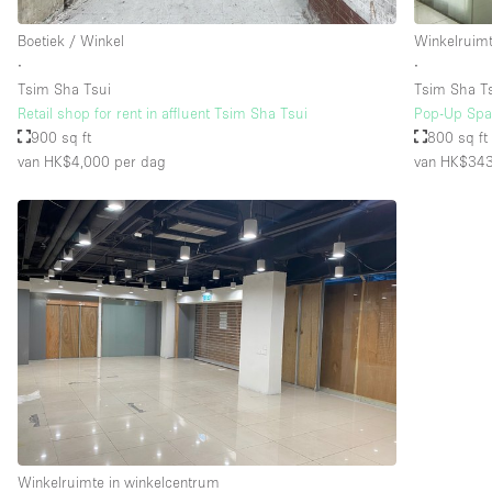
Boetiek / Winkel
Winkelruimt
∙
∙
Verdieping/Toegang:
Souterrain
Tsim Sha Tsui
Tsim Sha T
Begane grond straatkant
Retail shop for rent in affluent Tsim Sha Tsui
Pop-Up Spa
900 sq ft
800 sq ft
Terras
van HK$4,000
per dag
van HK$34
Overig
Winkelruimte in winkelcentrum