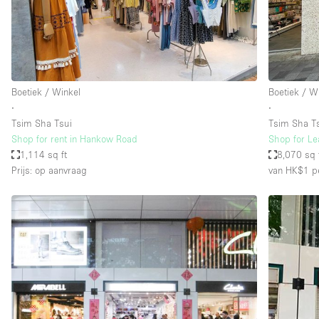
Overige
Salon
Vergaderruimte
Winkel delen
Boetiek / Winkel
Boetiek / W
∙
∙
Tsim Sha Tsui
Tsim Sha T
Kenmerken ruimte
Airconditioning
Shop for rent in Hankow Road
Shop for Le
1,114 sq ft
8,070 sq 
Audio- en videoapparatuur
Prijs: op aanvraag
van HK$1
p
Badkamer
Begane grond
Concierge
Dakterras
Elektriciteit
Grote entree