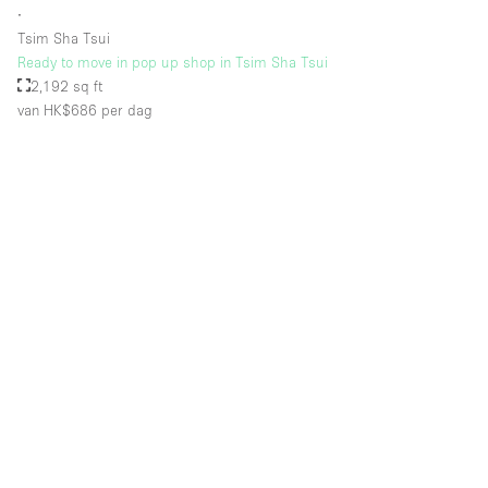
∙
Tsim Sha Tsui
Ready to move in pop up shop in Tsim Sha Tsui
2,192 sq ft
van HK$686
per dag