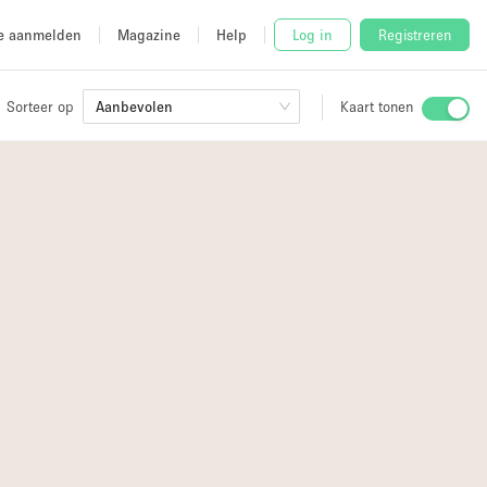
e aanmelden
Magazine
Help
Log in
Registreren
Sorteer op
Aanbevolen
Kaart tonen
2
Stalletje