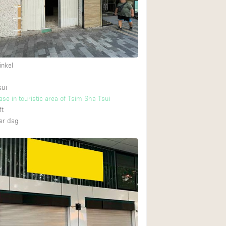
Restaurant / Bar / 
Unieke ruimte
Vrachtwagen
Winkelruimte in w
inkel
sui
Animals Friendly
ase in touristic area of Tsim Sha Tsui
ft
Auto display
er dag
Bar
Beveiligingssyste
Daglicht
Drankvergunning
Etalage
Haussmann-stijl