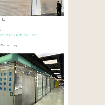
Internet
Keuken
inkel
Leefruimte
Meerdere kamers
sui
ore for rent in Nathan Road
Paskamers
ft
RAW
334
per dag
Smoking Area
Straatniveau
Toegankelijk voor
Toonbanken
Verlichting
Voorraadkamer
Whitebox / Minima