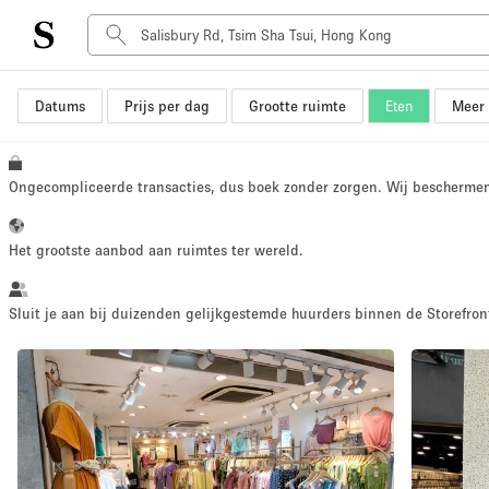
Datums
Prijs per dag
Grootte ruimte
Eten
Meer 
Type ruimte
Advertentieruimte
Atelier / Werkplaats
Ongecompliceerde transacties, dus boek zonder zorgen. Wij bescherme
Boot
Container
Het grootste aanbod aan ruimtes ter wereld.
Dak
Foto / Filmstudio
Sluit je aan bij duizenden gelijkgestemde huurders binnen de Storefront
Hal
Kantoorruimte
Kraampje / Marktkraam
Markt / Festival