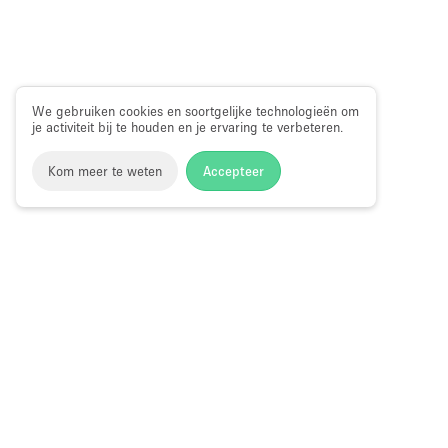
We gebruiken cookies en soortgelijke technologieën om
je activiteit bij te houden en je ervaring te verbeteren.
Kom meer te weten
Accepteer
Storefront
>
Huur een pop-up restaurant of bar
>
Pop-up res
bars in Salisbury Road, Hong Kong
Pop-up Restaurants en Bars in Salisbur
Choose
Ruimte zoek