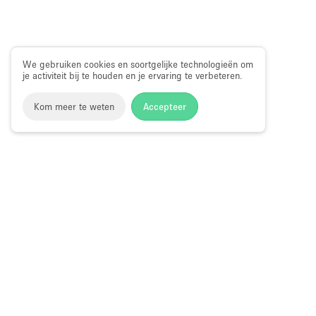
We gebruiken cookies en soortgelijke technologieën om
je activiteit bij te houden en je ervaring te verbeteren.
Kom meer te weten
Accepteer
Storefront
>
Huur een pop-up winkel
>
Pop-up Winkel in H
Pop-up Winkel te Huur in Fenwick Stree
Choose
Ruimte zoek
Nederlands
a
Directory va