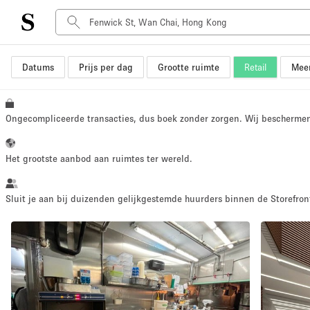
Datums
Prijs per dag
Grootte ruimte
Retail
Meer
Type ruimte
Advertentieruimte
Atelier / Werkplaats
Ongecompliceerde transacties, dus boek zonder zorgen. Wij bescherme
Boot
Container
Het grootste aanbod aan ruimtes ter wereld.
Dak
Foto / Filmstudio
Sluit je aan bij duizenden gelijkgestemde huurders binnen de Storefront
Hal
Kantoorruimte
Kraampje / Marktkraam
Markt / Festival