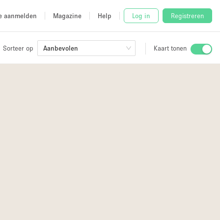
e aanmelden
Magazine
Help
Log in
Registreren
Sorteer op
Aanbevolen
Kaart tonen
Stalletje