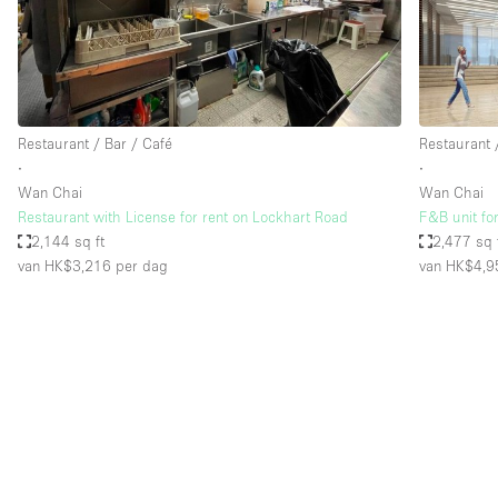
Overige
Salon
Vergaderruimte
Winkel delen
Restaurant / Bar / Café
Restaurant 
∙
∙
Wan Chai
Wan Chai
Kenmerken ruimte
Airconditioning
Restaurant with License for rent on Lockhart Road
F&B unit fo
2,144 sq ft
2,477 sq 
Audio- en videoapparatuur
van HK$3,216
per dag
van HK$4,9
Badkamer
Begane grond
Concierge
Dakterras
Elektriciteit
Grote entree