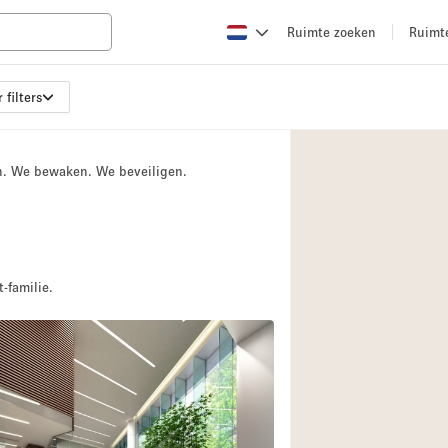
Ruimte zoeken
Ruimt
 filters
Appartement / Loft
Boetiek / Winkel
n. We bewaken. We beveiligen.
Conferentieruimte
Creatieve ruimte
Evenementruimte
Galerie
-familie.
Herenhuis / Huis
Kraampje / Kiosk / 
Magazijn
Ontvangsthal