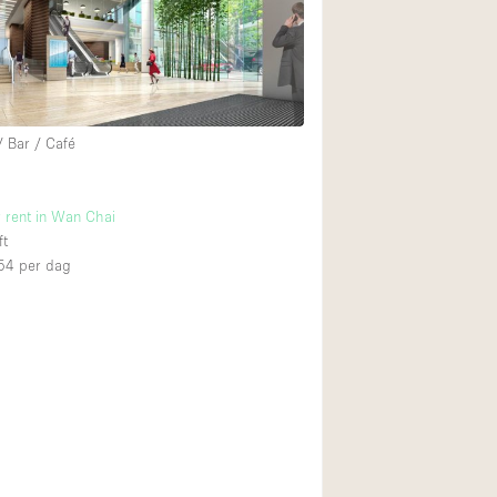
Restaurant / Bar / 
Unieke ruimte
Vrachtwagen
Winkelruimte in w
/ Bar / Café
Animals Friendly
r rent in Wan Chai
ft
Auto display
54
per dag
Bar
Beveiligingssyste
Daglicht
Drankvergunning
Etalage
Haussmann-stijl