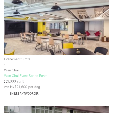
Een
Winkel
Conferentie
Vergadering
Kantoor
fotoshoot
delen
maken
Type ruimte
Evenementruimte
Advertentieruimte
∙
Appartement / Loft
Wan Chai
Wan Chai Event Space Rental
Atelier / Werkplaats
3,000 sq ft
Boetiek / Winkel
van HK$21,600
per dag
SNELLE ANTWOORDER
Boot
Conferentieruimte
Container