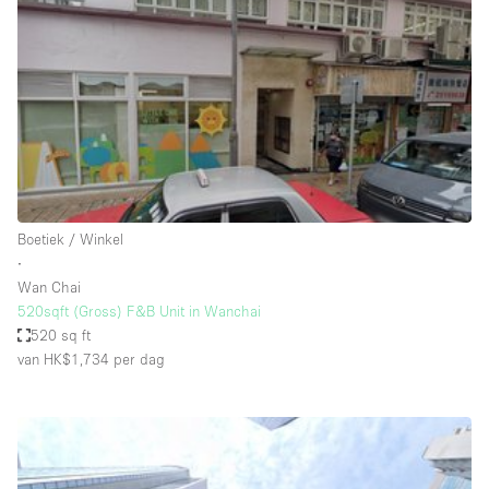
Creatieve ruimte
Dak
Evenementruimte
Foto / Filmstudio
Galerie
Hal
Boetiek / Winkel
Herenhuis / Huis
∙
Wan Chai
Kantoorruimte
520sqft (Gross) F&B Unit in Wanchai
Kraampje / Kiosk / Stalletje
520 sq ft
van HK$1,734
per dag
Kraampje / Marktkraam
Magazijn
Markt / Festival
Ontvangsthal