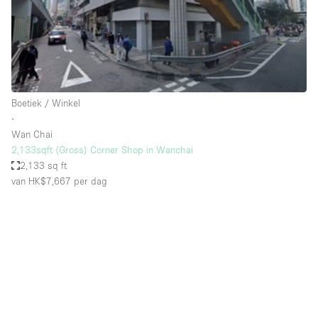
Audio- en videoapparatuur
Auto display
Badkamer
Bar
Boetiek / Winkel
Begane grond
∙
Beveiligingssysteem
Wan Chai
2,133sqft (Gross) Corner Shop in Wanchai
Concierge
2,133 sq ft
Daglicht
van HK$7,667
per dag
Dakterras
Drankvergunning
Elektriciteit
Etalage
Grote entree