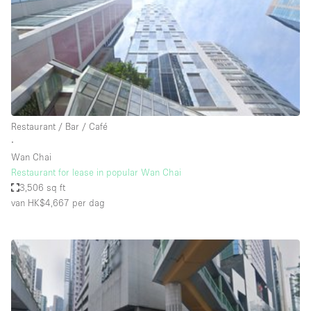
Overige
Restaurant / Bar / Café
Salon
Unieke ruimte
Vergaderruimte
Restaurant / Bar / Café
Vrachtwagen
∙
Wan Chai
Winkel delen
Restaurant for lease in popular Wan Chai
3,506 sq ft
Winkelruimte in winkelcentrum
van HK$4,667
per dag
Kenmerken ruimte
Airconditioning
Animals Friendly