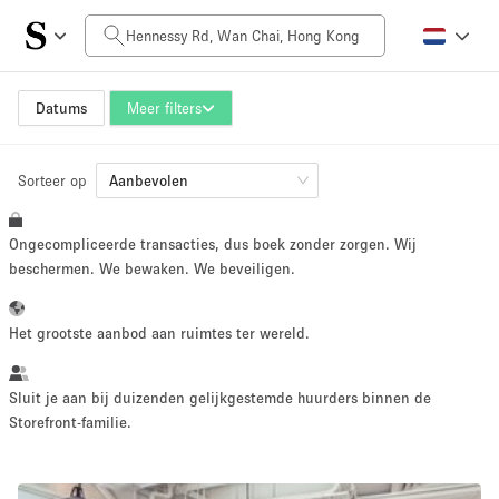
Prijs per dag
HK$0
HK$50,000+
Datums
Meer filters
Sorteer op
Grootte ruimte
Aanbevolen
Ongecompliceerde transacties, dus boek zonder zorgen. Wij
100 sq ft
5000+ sq ft
beschermen. We bewaken. We beveiligen.
~ 13 mensen
~ 650 mensen
Het grootste aanbod aan ruimtes ter wereld.
Projecttype
Sluit je aan bij duizenden gelijkgestemde huurders binnen de
Storefront-familie.
Retail
Showroom
Evenement
Kunst
Eten