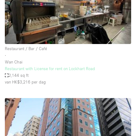
Overige
Restaurant / Bar / Café
Salon
Unieke ruimte
Restaurant / Bar / Café
Vergaderruimte
∙
Vrachtwagen
Wan Chai
Restaurant with License for rent on Lockhart Road
Winkel delen
2,144 sq ft
van HK$3,216
per dag
Winkelruimte in winkelcentrum
Kenmerken ruimte
Airconditioning
Animals Friendly