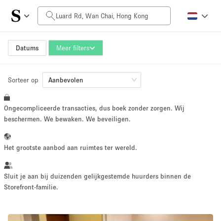
Prijs per dag
HK$0
HK$50,000+
Datums
Meer filters
Sorteer op
Grootte ruimte
Aanbevolen
Ongecompliceerde transacties, dus boek zonder zorgen. Wij
100 sq ft
5000+ sq ft
beschermen. We bewaken. We beveiligen.
~ 13 mensen
~ 650 mensen
Het grootste aanbod aan ruimtes ter wereld.
Projecttype
Sluit je aan bij duizenden gelijkgestemde huurders binnen de
Storefront-familie.
Retail
Showroom
Evenement
Kunst
Eten