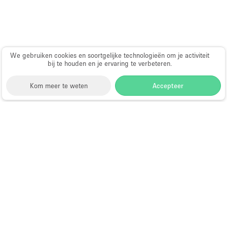
Whitebox / Minimaal
Verdieping/Toegang:
We gebruiken cookies en soortgelijke technologieën om je activiteit
bij te houden en je ervaring te verbeteren.
Souterrain
Begane grond tuin
Kom meer te weten
Accepteer
Begane grond straatkant
Winkelcentrum
Storefront
>
Kantoorruimte huren
>
Flexibele
Terras
kantoorruimtes in Hongkong
>
Flexibele
kantoorruimtes in Wan Chai, Hongkong, Hongkong
>
Boven
Flexibele kantoorruimtes in Luard Road, Hong Kong
Overig
Kantoorruimte te Huur in Luard
Road, Hong Kong