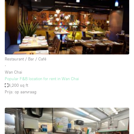
Creatieve ruimte
Dak
Evenementruimte
Foto / Filmstudio
Galerie
Restaurant / Bar / Café
Hal
∙
Herenhuis / Huis
Wan Chai
Popular F&B location for rent in Wan Chai
Kantoorruimte
4,200 sq ft
Kraampje / Kiosk / Stalletje
Prijs: op aanvraag
Kraampje / Marktkraam
Magazijn
Markt / Festival
Ontvangsthal