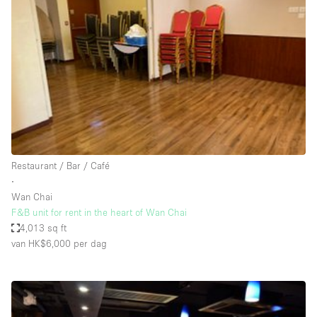
Een
Winkel
Conferentie
Vergadering
Kantoor
fotoshoot
delen
maken
Type ruimte
Restaurant / Bar / Café
Advertentieruimte
∙
Appartement / Loft
Wan Chai
F&B unit for rent in the heart of Wan Chai
Atelier / Werkplaats
4,013 sq ft
Boetiek / Winkel
van HK$6,000
per dag
Boot
Conferentieruimte
Container