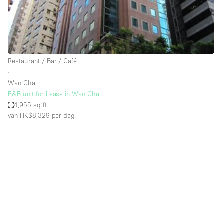
Audio- en videoapparatuur
Auto display
Badkamer
Bar
Restaurant / Bar / Café
∙
Begane grond
Wan Chai
Beveiligingssysteem
F&B unit for Lease in Wan Chai
4,955 sq ft
Concierge
van HK$8,329
per dag
Daglicht
Dakterras
Drankvergunning
Elektriciteit
Etalage
Grote entree