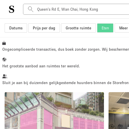
Datums
Prijs per dag
Grootte ruimte
Eten
Meer 
Type ruimte
Advertentieruimte
Atelier / Werkplaats
Ongecompliceerde transacties, dus boek zonder zorgen. Wij bescherme
Boot
Container
Het grootste aanbod aan ruimtes ter wereld.
Dak
Foto / Filmstudio
Sluit je aan bij duizenden gelijkgestemde huurders binnen de Storefront
Hal
Kantoorruimte
Kraampje / Marktkraam
Markt / Festival