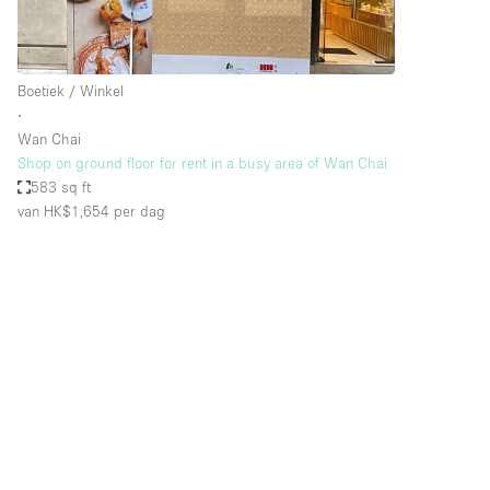
Industrieel
Kantoorbenodigdheden
Boetiek / Winkel
Kledingrek
∙
Lift
Wan Chai
Shop on ground floor for rent in a busy area of Wan Chai
Meubilair
583 sq ft
Privé-parkeerplaats
van HK$1,654
per dag
Schitterend uitzicht
Soundproof
Terrace
Toiletten
Tuin
Verwarming
Water Access