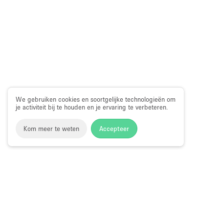
We gebruiken cookies en soortgelijke technologieën om
je activiteit bij te houden en je ervaring te verbeteren.
Kom meer te weten
Accepteer
Storefront
>
Huur een pop-up restaurant of bar
>
Pop-up res
in Queen's Road East, Hong Kong
Pop-up Restaurants en Bars in Queen's