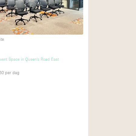
Restaurant / Bar / 
Unieke ruimte
Vrachtwagen
Winkelruimte in w
mte
Animals Friendly
vent Space in Queen's Road East
Auto display
60
per dag
Bar
Beveiligingssyste
Daglicht
Drankvergunning
Etalage
Haussmann-stijl