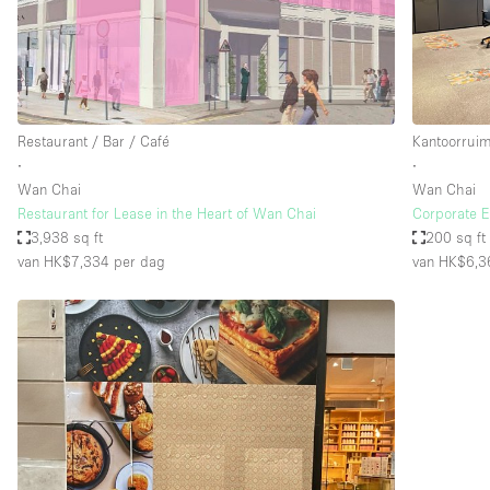
Overige
Salon
Vergaderruimte
Winkel delen
Restaurant / Bar / Café
Kantoorrui
∙
∙
Wan Chai
Wan Chai
Kenmerken ruimte
Airconditioning
Restaurant for Lease in the Heart of Wan Chai
Corporate E
3,938 sq ft
200 sq ft
Audio- en videoapparatuur
van HK$7,334
per dag
van HK$6,3
Badkamer
Begane grond
Concierge
Dakterras
Elektriciteit
Grote entree