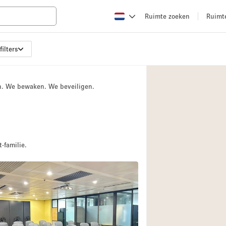
Ruimte zoeken
Ruimt
filters
Appartement / Loft
Boetiek / Winkel
n. We bewaken. We beveiligen.
Conferentieruimte
Creatieve ruimte
Evenementruimte
Galerie
-familie.
Herenhuis / Huis
Kraampje / Kiosk / 
Magazijn
Ontvangsthal