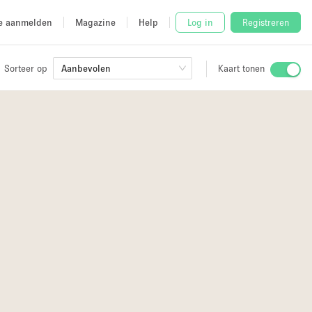
e aanmelden
Magazine
Help
Log in
Registreren
Sorteer op
Aanbevolen
Kaart tonen
Stalletje