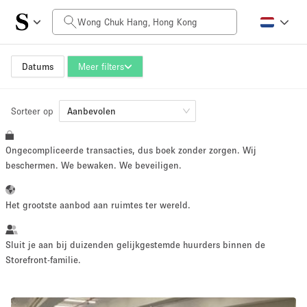
Prijs per dag
HK$0
HK$50,000+
Datums
Meer filters
Sorteer op
Grootte ruimte
Aanbevolen
Ongecompliceerde transacties, dus boek zonder zorgen. Wij
100 sq ft
5000+ sq ft
beschermen. We bewaken. We beveiligen.
~ 13 mensen
~ 650 mensen
Het grootste aanbod aan ruimtes ter wereld.
Projecttype
Sluit je aan bij duizenden gelijkgestemde huurders binnen de
Storefront-familie.
Retail
Showroom
Evenement
Kunst
Eten