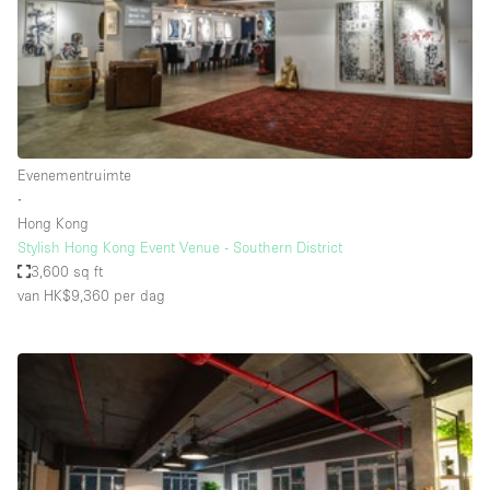
Overige
Restaurant / Bar / Café
Salon
Unieke ruimte
Evenementruimte
Vergaderruimte
∙
Vrachtwagen
Hong Kong
Stylish Hong Kong Event Venue - Southern District
Winkel delen
3,600 sq ft
van HK$9,360
per dag
Winkelruimte in winkelcentrum
Kenmerken ruimte
Airconditioning
Animals Friendly