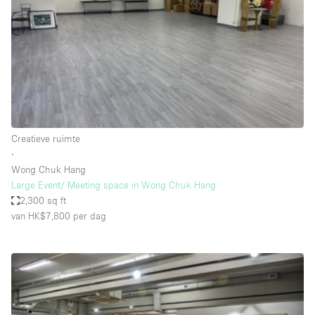
Creatieve ruimte
Dak
Evenementruimte
Foto / Filmstudio
Galerie
Creatieve ruimte
Hal
∙
Herenhuis / Huis
Wong Chuk Hang
Large Event/ Meeting space in Wong Chuk Hang
Kantoorruimte
2,300 sq ft
Kraampje / Kiosk / Stalletje
van HK$7,800
per dag
Kraampje / Marktkraam
Magazijn
Markt / Festival
Ontvangsthal