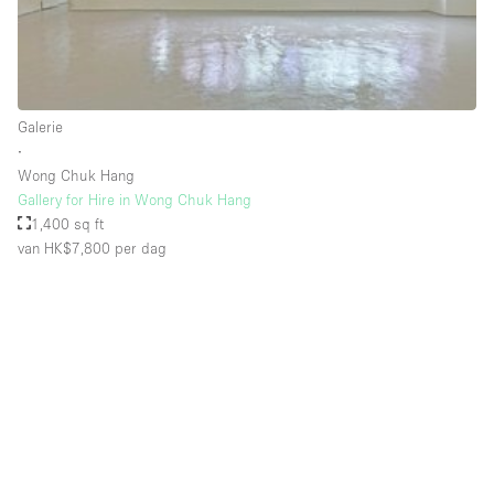
Schitterend uitzicht
Smoking Area
Soundproof
Galerie
Straatniveau
∙
Terrace
Wong Chuk Hang
Gallery for Hire in Wong Chuk Hang
Toegankelijk voor mensen met handicap
1,400 sq ft
Toiletten
van HK$7,800
per dag
Toonbanken
Tuin
Verlichting
Verwarming
Voorraadkamer
Water Access