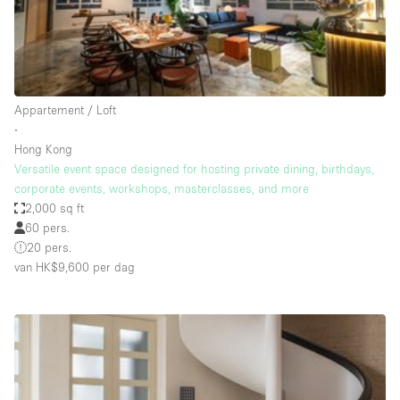
Audio- en videoapparatuur
Auto display
Badkamer
Bar
Appartement / Loft
∙
Begane grond
Hong Kong
Beveiligingssysteem
Versatile event space designed for hosting private dining, birthdays,
corporate events, workshops, masterclasses, and more
Concierge
2,000 sq ft
Daglicht
60 pers.
20 pers.
Dakterras
van HK$9,600
per dag
Drankvergunning
Elektriciteit
Etalage
Grote entree