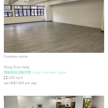
Een
Winkel
Conferentie
Vergadering
Kantoor
fotoshoot
delen
maken
Type ruimte
Creatieve ruimte
Advertentieruimte
∙
Appartement / Loft
Wong Chuk Hang
寬敞新裝活動空間 Large multi event space
Atelier / Werkplaats
2,200 sq ft
Boetiek / Winkel
van HK$7,800
per dag
Boot
Conferentieruimte
Container