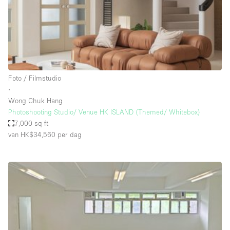
Haussmann-stijl
Industrieel
Internet
Kantoorbenodigdheden
Keuken
Foto / Filmstudio
∙
Kledingrek
Wong Chuk Hang
Photoshooting Studio/ Venue HK ISLAND (Themed/ Whitebox)
Leefruimte
7,000 sq ft
Lift
van HK$34,560
per dag
Meerdere kamers
Meubilair
Paskamers
Privé-parkeerplaats
RAW