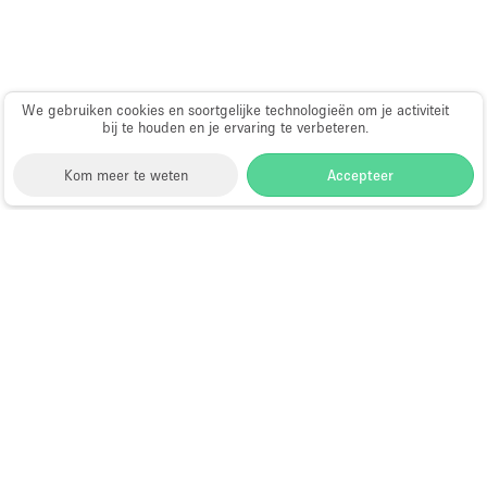
We gebruiken cookies en soortgelijke technologieën om je activiteit
bij te houden en je ervaring te verbeteren.
Kom meer te weten
Accepteer
Storefront
>
Gedeelte winkel huren
>
Gedeelte Winkel
& Shop in Shop in Hongkong
>
Gedeelte Winkel &
Shop in Shop in Wong Chuk Hang, Hong Kong, Hong
Kong
Shop-in-Shop te Huur in Wong Chuk
Hang, Hong Kong, Hong Kong