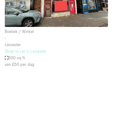
Industrieel
Kantoorbenodigdheden
Kledingrek
Boetiek / Winkel
Lift
∙
Leicester
Meubilair
Shop to Let in Leicester
Privé-parkeerplaats
600 sq ft
van £50
per dag
Schitterend uitzicht
Soundproof
Terrace
Toiletten
Tuin
Verwarming
Water Access