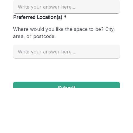
Creatieve ruimte
Dak
Evenementruimte
Foto / Filmstudio
Galerie
Hal
Herenhuis / Huis
Kantoorruimte
Kraampje / Kiosk / Stalletje
Kraampje / Marktkraam
Magazijn
Markt / Festival
Ontvangsthal