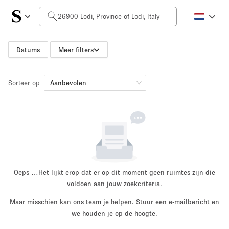
Prijs per dag
0€
5.000€+
Datums
Meer filters
Sorteer op
Grootte ruimte
Aanbevolen
10 m²
500+ m²
~ 13 mensen
~ 650 mensen
Projecttype
Oeps …
Het lijkt erop dat er op dit moment geen ruimtes zijn die
voldoen aan jouw zoekcriteria.
Maar misschien kan ons team je helpen. Stuur een e-mailbericht en
Retail
Showroom
we houden je op de hoogte.
Evenement
Kunst
Eten