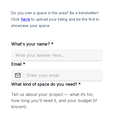
Een
Winkel
Conferentie
Vergadering
Kantoor
fotoshoot
delen
maken
Type ruimte
Advertentieruimte
Appartement / Loft
Atelier / Werkplaats
Boetiek / Winkel
Boot
Conferentieruimte
Container