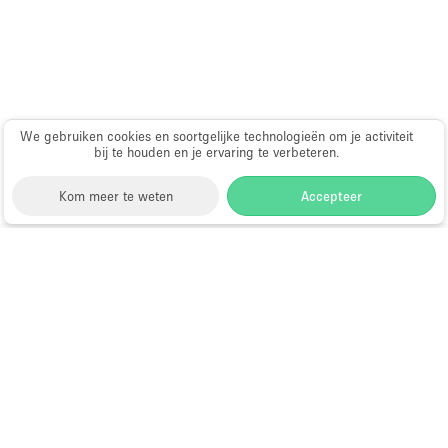
Haussmann-stijl
Industrieel
Internet
Kantoorbenodigdheden
We gebruiken cookies en soortgelijke technologieën om je activiteit
bij te houden en je ervaring te verbeteren.
Keuken
Kledingrek
Kom meer te weten
Accepteer
Leefruimte
Lift
Storefront
>
Huur een winkelruimte
>
Winkelruimtes
Meerdere kamers
in Londen
>
Winkelruimtes in Battersea, Londen
>
Winkelruimtes in Battersea Power Station, Londen
Meubilair
Winkelruimtes te Huur in Battersea
Paskamers
Power Station, Londen
Privé-parkeerplaats
RAW