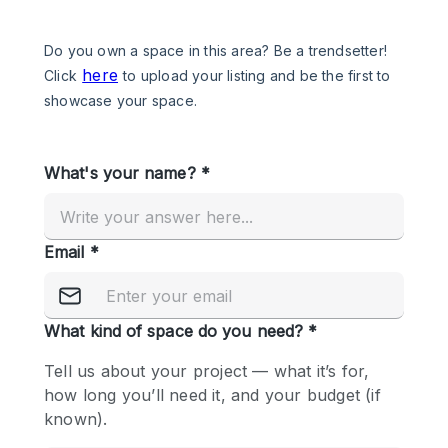
Een
Winkel
Conferentie
Vergadering
Kantoor
fotoshoot
delen
maken
Type ruimte
Advertentieruimte
Appartement / Loft
Atelier / Werkplaats
Boetiek / Winkel
Boot
Conferentieruimte
Container