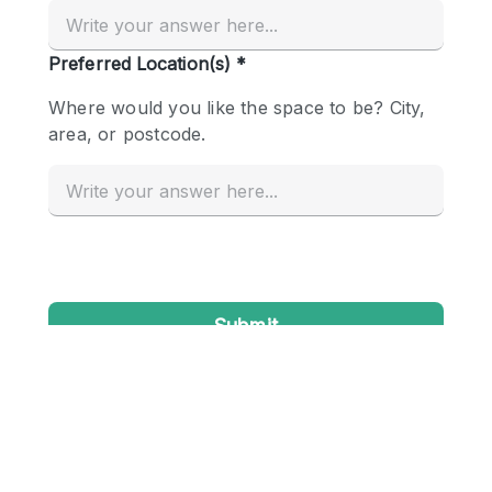
Creatieve ruimte
Dak
Evenementruimte
Foto / Filmstudio
Galerie
Hal
Herenhuis / Huis
Kantoorruimte
Kraampje / Kiosk / Stalletje
Kraampje / Marktkraam
Magazijn
Markt / Festival
Ontvangsthal