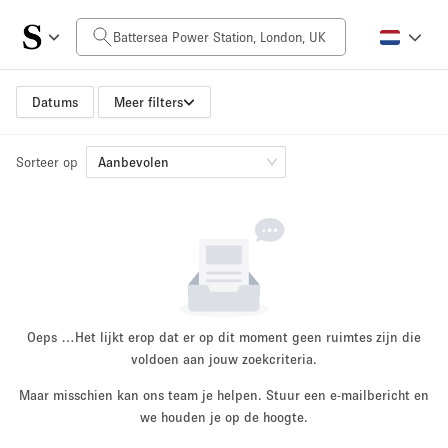
Prijs per dag
£0
£5,000+
Datums
Meer filters
Sorteer op
Grootte ruimte
Aanbevolen
100 sq ft
5000+ sq ft
~ 13 mensen
~ 650 mensen
Projecttype
Oeps …
Het lijkt erop dat er op dit moment geen ruimtes zijn die
voldoen aan jouw zoekcriteria.
Maar misschien kan ons team je helpen. Stuur een e-mailbericht en
Retail
Showroom
we houden je op de hoogte.
Evenement
Kunst
Eten