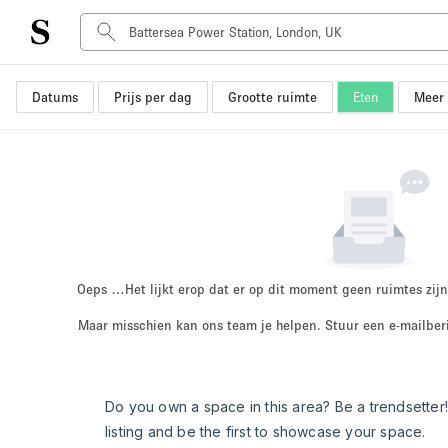
Datums
Prijs per dag
Grootte ruimte
Eten
Meer 
Type ruimte
Advertentieruimte
Atelier / Werkplaats
Boot
Container
Dak
Foto / Filmstudio
Oeps …
Het lijkt erop dat er op dit moment geen ruimtes zijn
Hal
Maar misschien kan ons team je helpen. Stuur een e-mailber
Kantoorruimte
Kraampje / Marktkraam
Markt / Festival