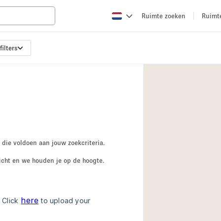
Ruimte zoeken
Ruimt
filters
Appartement / Loft
Boetiek / Winkel
Conferentieruimte
Creatieve ruimte
Evenementruimte
Galerie
 die voldoen aan jouw zoekcriteria.
Herenhuis / Huis
icht en we houden je op de hoogte.
Kraampje / Kiosk / 
Magazijn
Ontvangsthal