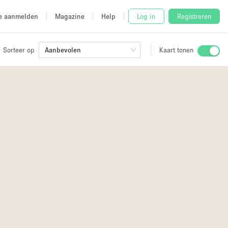
e aanmelden
Magazine
Help
Log in
Registreren
Sorteer op
Aanbevolen
Kaart tonen
Stalletje