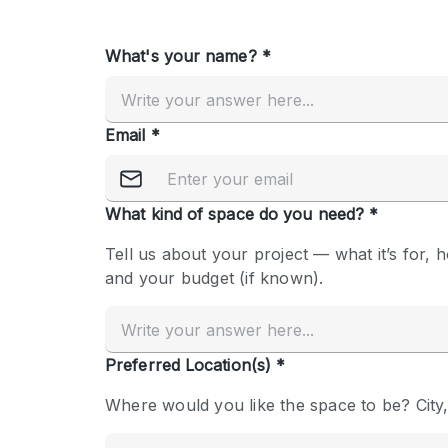
Overige
Salon
Vergaderruimte
Winkel delen
Kenmerken ruimte
Airconditioning
Audio- en videoapparatuur
Badkamer
Begane grond
Concierge
Dakterras
Elektriciteit
Grote entree