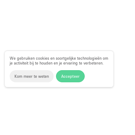
We gebruiken cookies en soortgelijke technologieën om
je activiteit bij te houden en je ervaring te verbeteren.
Kom meer te weten
Accepteer
Storefront
>
Huur een pop-up restaurant of bar
>
Pop-up res
Power Station, Londen
Pop-up Restaurants en Bars in Batterse