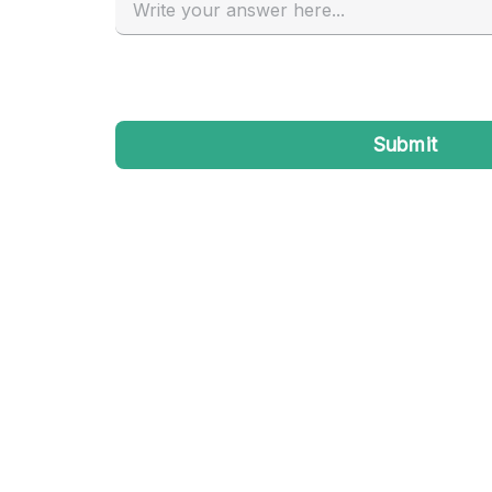
Industrieel
Kantoorbenodigdheden
Kledingrek
Lift
Meubilair
Privé-parkeerplaats
Schitterend uitzicht
Soundproof
Terrace
Toiletten
Tuin
Verwarming
Water Access