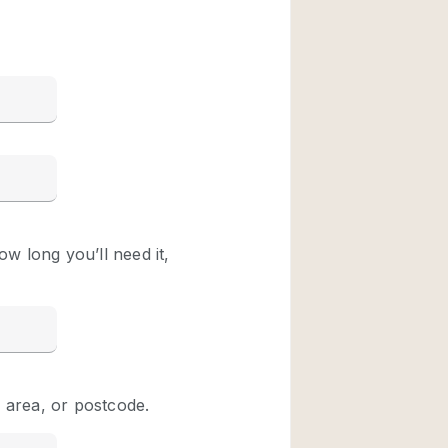
Restaurant / Bar / 
Unieke ruimte
Vrachtwagen
Winkelruimte in w
Animals Friendly
Auto display
Bar
Beveiligingssyste
Daglicht
Drankvergunning
Etalage
Haussmann-stijl