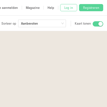
e aanmelden
Magazine
Help
Log in
Registreren
Sorteer op
Aanbevolen
Kaart tonen
Stalletje