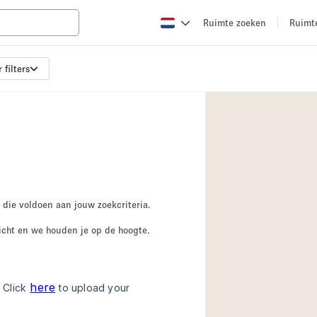
Ruimte zoeken
Ruimt
 filters
Appartement / Loft
Boetiek / Winkel
Conferentieruimte
Creatieve ruimte
Evenementruimte
Galerie
 die voldoen aan jouw zoekcriteria.
Herenhuis / Huis
icht en we houden je op de hoogte.
Kraampje / Kiosk / 
Magazijn
Ontvangsthal