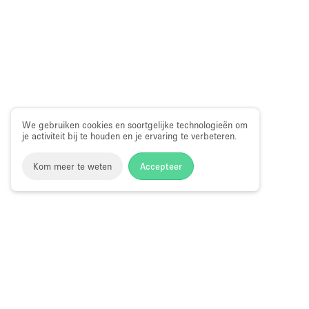
We gebruiken cookies en soortgelijke technologieën om
je activiteit bij te houden en je ervaring te verbeteren.
Kom meer te weten
Accepteer
Storefront
>
Huur een kunstgalerie
>
Kunstgalerijen en Tent
Kunstgalerie te Huur in Canary Wharf