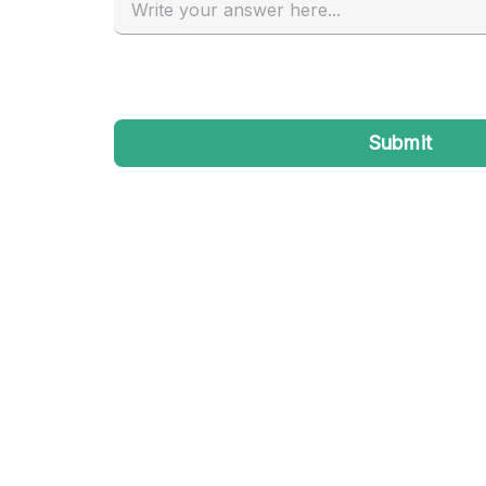
Industrieel
Kantoorbenodigdheden
Kledingrek
Lift
Meubilair
Privé-parkeerplaats
Schitterend uitzicht
Soundproof
Terrace
Toiletten
Tuin
Verwarming
Water Access