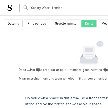
Datums
Prijs per dag
Grootte ruimte
Kunst
Meer
Type ruimte
Advertentieruimte
Atelier / Werkplaats
Boot
Container
Dak
Foto / Filmstudio
Oeps …
Het lijkt erop dat er op dit moment geen ruimtes zijn
Hal
Maar misschien kan ons team je helpen. Stuur een e-mailber
Kantoorruimte
Kraampje / Marktkraam
Markt / Festival