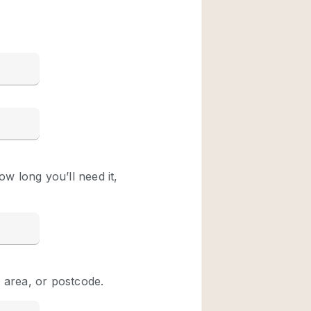
Restaurant / Bar / 
Unieke ruimte
Vrachtwagen
Winkelruimte in w
Animals Friendly
Auto display
Bar
Beveiligingssyste
Daglicht
Drankvergunning
Etalage
Haussmann-stijl