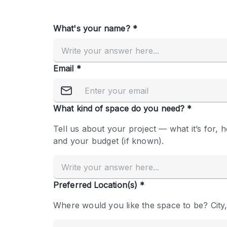
Overige
Salon
Vergaderruimte
Winkel delen
Kenmerken ruimte
Airconditioning
Audio- en videoapparatuur
Badkamer
Begane grond
Concierge
Dakterras
Elektriciteit
Grote entree