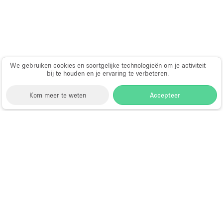
Haussmann-stijl
Industrieel
Internet
Kantoorbenodigdheden
We gebruiken cookies en soortgelijke technologieën om je activiteit
bij te houden en je ervaring te verbeteren.
Keuken
Kledingrek
Kom meer te weten
Accepteer
Leefruimte
Lift
Storefront
>
Huur een pop-up restaurant of bar
>
Pop-
Meerdere kamers
up restaurants en bars in Londen
>
Pop-up
restaurants en bars in Canary Wharf
Meubilair
Pop-up Restaurants en Bars in
Paskamers
Canary Wharf
Privé-parkeerplaats
RAW