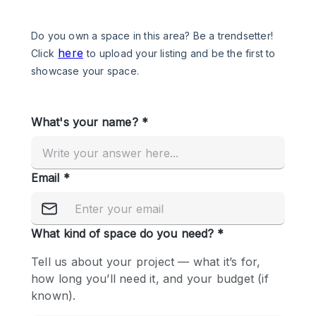
Een
Winkel
Conferentie
Vergadering
Kantoor
fotoshoot
delen
maken
Type ruimte
Advertentieruimte
Appartement / Loft
Atelier / Werkplaats
Boetiek / Winkel
Boot
Conferentieruimte
Container