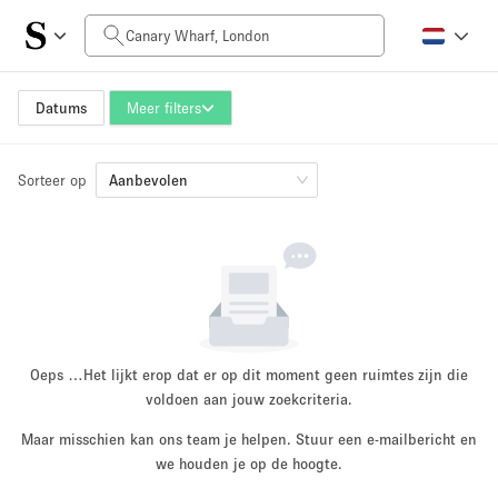
Prijs per dag
£0
£5,000+
Datums
Meer filters
Sorteer op
Grootte ruimte
Aanbevolen
100 sq ft
5000+ sq ft
~ 13 mensen
~ 650 mensen
Projecttype
Oeps …
Het lijkt erop dat er op dit moment geen ruimtes zijn die
voldoen aan jouw zoekcriteria.
Maar misschien kan ons team je helpen. Stuur een e-mailbericht en
Retail
Showroom
we houden je op de hoogte.
Evenement
Kunst
Eten