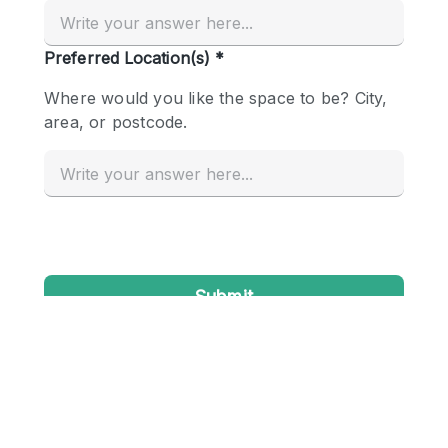
Creatieve ruimte
Dak
Evenementruimte
Foto / Filmstudio
Galerie
Hal
Herenhuis / Huis
Kantoorruimte
Kraampje / Kiosk / Stalletje
Kraampje / Marktkraam
Magazijn
Markt / Festival
Ontvangsthal