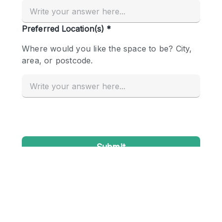
Creatieve ruimte
Dak
Evenementruimte
Foto / Filmstudio
Galerie
Hal
Herenhuis / Huis
Kantoorruimte
Kraampje / Kiosk / Stalletje
Kraampje / Marktkraam
Magazijn
Markt / Festival
Ontvangsthal