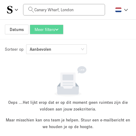
Prijs per dag
£0
£5,000+
Datums
Meer filters
Sorteer op
Grootte ruimte
Aanbevolen
100 sq ft
5000+ sq ft
~ 13 mensen
~ 650 mensen
Projecttype
Oeps …
Het lijkt erop dat er op dit moment geen ruimtes zijn die
voldoen aan jouw zoekcriteria.
Maar misschien kan ons team je helpen. Stuur een e-mailbericht en
Retail
Showroom
we houden je op de hoogte.
Evenement
Kunst
Eten