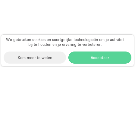
Haussmann-stijl
Industrieel
Internet
Kantoorbenodigdheden
We gebruiken cookies en soortgelijke technologieën om je activiteit
bij te houden en je ervaring te verbeteren.
Keuken
Kledingrek
Kom meer te weten
Accepteer
Leefruimte
Lift
Storefront
>
Kantoorruimte huren
>
Flexibele
Meerdere kamers
kantoorruimtes in Londen
>
Flexibele kantoorruimtes
in Canary Wharf
Meubilair
Kantoorruimte te Huur in Canary
Paskamers
Wharf
Privé-parkeerplaats
RAW