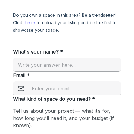
Een
Winkel
Conferentie
Vergadering
Kantoor
fotoshoot
delen
maken
Type ruimte
Advertentieruimte
Appartement / Loft
Atelier / Werkplaats
Boetiek / Winkel
Boot
Conferentieruimte
Container