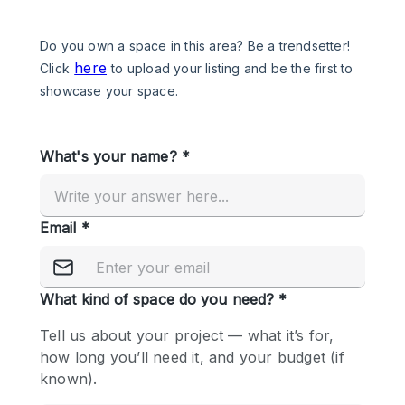
Een
Winkel
Conferentie
Vergadering
Kantoor
fotoshoot
delen
maken
Type ruimte
Advertentieruimte
Appartement / Loft
Atelier / Werkplaats
Boetiek / Winkel
Boot
Conferentieruimte
Container