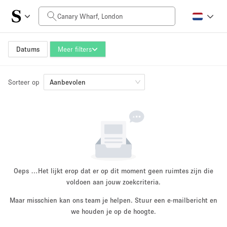
Prijs per dag
£0
£5,000+
Datums
Meer filters
Sorteer op
Grootte ruimte
Aanbevolen
100 sq ft
5000+ sq ft
~ 13 mensen
~ 650 mensen
Projecttype
Oeps …
Het lijkt erop dat er op dit moment geen ruimtes zijn die
voldoen aan jouw zoekcriteria.
Maar misschien kan ons team je helpen. Stuur een e-mailbericht en
Retail
Showroom
we houden je op de hoogte.
Evenement
Kunst
Eten