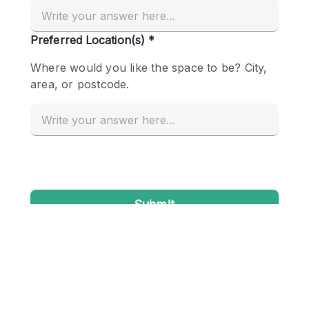
Creatieve ruimte
Dak
Evenementruimte
Foto / Filmstudio
Galerie
Hal
Herenhuis / Huis
Kantoorruimte
Kraampje / Kiosk / Stalletje
Kraampje / Marktkraam
Magazijn
Markt / Festival
Ontvangsthal