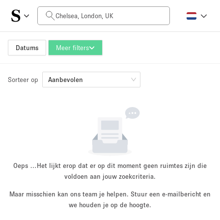
Prijs per dag
£0
£5,000+
Datums
Meer filters
Sorteer op
Grootte ruimte
Aanbevolen
100 sq ft
5000+ sq ft
~ 13 mensen
~ 650 mensen
Projecttype
Oeps …
Het lijkt erop dat er op dit moment geen ruimtes zijn die
voldoen aan jouw zoekcriteria.
Maar misschien kan ons team je helpen. Stuur een e-mailbericht en
Retail
Showroom
we houden je op de hoogte.
Evenement
Kunst
Eten