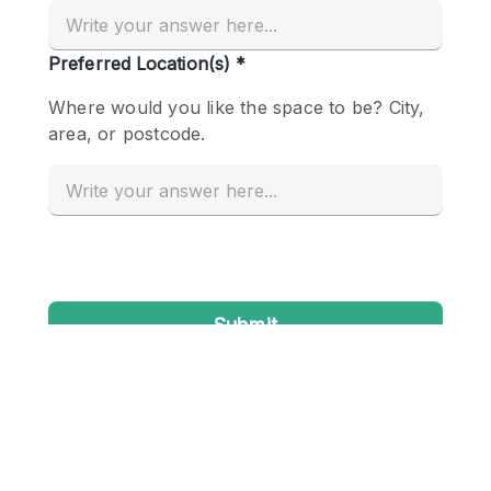
Creatieve ruimte
Dak
Evenementruimte
Foto / Filmstudio
Galerie
Hal
Herenhuis / Huis
Kantoorruimte
Kraampje / Kiosk / Stalletje
Kraampje / Marktkraam
Magazijn
Markt / Festival
Ontvangsthal