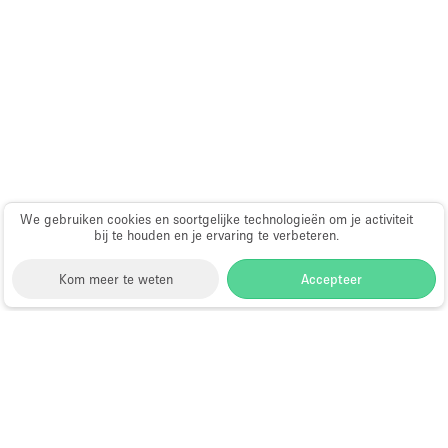
Haussmann-stijl
Industrieel
Internet
Kantoorbenodigdheden
Keuken
Kledingrek
Leefruimte
We gebruiken cookies en soortgelijke technologieën om je activiteit
bij te houden en je ervaring te verbeteren.
Lift
Kom meer te weten
Accepteer
Meerdere kamers
Meubilair
Paskamers
Storefront
>
Huur een pop-up restaurant of bar
>
Pop-
up restaurants en bars in Londen
>
Pop-up
Privé-parkeerplaats
restaurants en bars in Chelsea, Londen
RAW
Pop-up Restaurants en Bars in