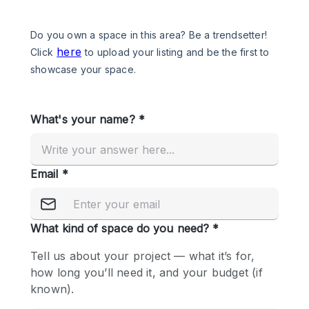
Een
Winkel
Conferentie
Vergadering
Kantoor
fotoshoot
delen
maken
Type ruimte
Advertentieruimte
Appartement / Loft
Atelier / Werkplaats
Boetiek / Winkel
Boot
Conferentieruimte
Container