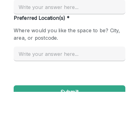
Creatieve ruimte
Dak
Evenementruimte
Foto / Filmstudio
Galerie
Hal
Herenhuis / Huis
Kantoorruimte
Kraampje / Kiosk / Stalletje
Kraampje / Marktkraam
Magazijn
Markt / Festival
Ontvangsthal