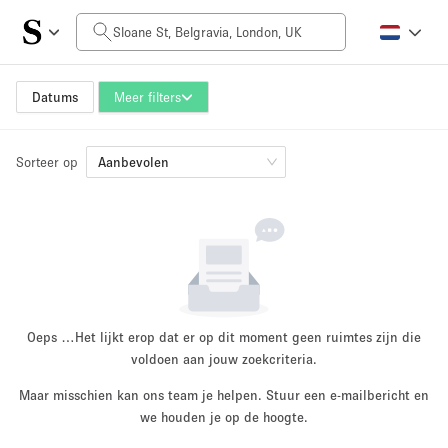
Prijs per dag
£0
£5,000+
Datums
Meer filters
Sorteer op
Grootte ruimte
Aanbevolen
100 sq ft
5000+ sq ft
~ 13 mensen
~ 650 mensen
Projecttype
Oeps …
Het lijkt erop dat er op dit moment geen ruimtes zijn die
voldoen aan jouw zoekcriteria.
Maar misschien kan ons team je helpen. Stuur een e-mailbericht en
Retail
Showroom
we houden je op de hoogte.
Evenement
Kunst
Eten