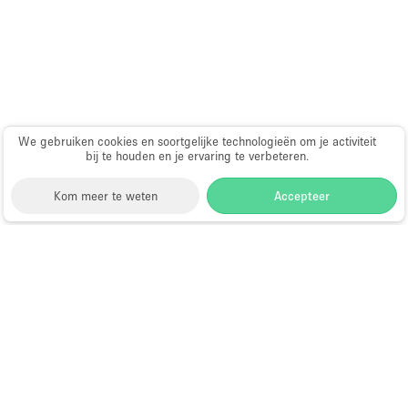
Haussmann-stijl
Industrieel
Internet
Kantoorbenodigdheden
Keuken
We gebruiken cookies en soortgelijke technologieën om je activiteit
bij te houden en je ervaring te verbeteren.
Kledingrek
Kom meer te weten
Accepteer
Leefruimte
Lift
Meerdere kamers
Storefront
>
Huur een vergaderruimte
>
Vergaderruimte in Londen
>
Vergaderruimte in
Meubilair
Chelsea, Londen
>
Vergaderruimte in Sloane Street,
Paskamers
Londen
Privé-parkeerplaats
Vergaderruimte Te Huur in Sloane
RAW
Street, Londen