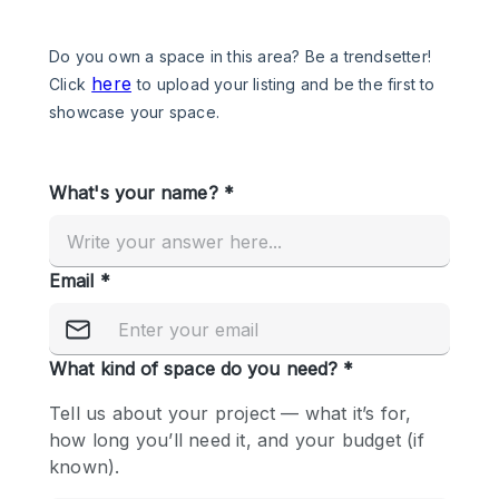
Een
Winkel
Conferentie
Vergadering
Kantoor
fotoshoot
delen
maken
Type ruimte
Advertentieruimte
Appartement / Loft
Atelier / Werkplaats
Boetiek / Winkel
Boot
Conferentieruimte
Container