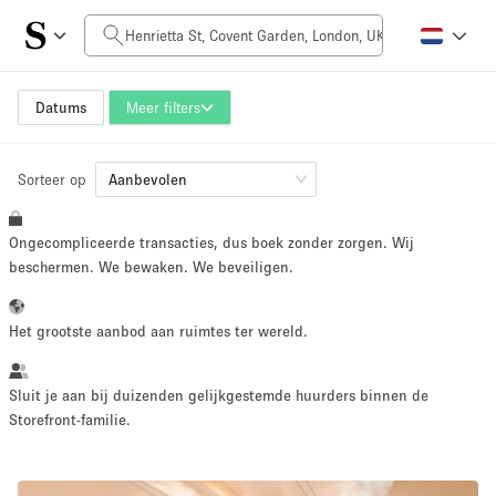
Prijs per dag
£0
£5,000+
Datums
Meer filters
Sorteer op
Grootte ruimte
Aanbevolen
Ongecompliceerde transacties, dus boek zonder zorgen. Wij
100 sq ft
5000+ sq ft
beschermen. We bewaken. We beveiligen.
~ 13 mensen
~ 650 mensen
Het grootste aanbod aan ruimtes ter wereld.
Projecttype
Sluit je aan bij duizenden gelijkgestemde huurders binnen de
Storefront-familie.
Retail
Showroom
Evenement
Kunst
Eten