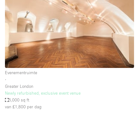
Een
Winkel
Conferentie
Vergadering
Kantoor
fotoshoot
delen
maken
Type ruimte
Evenementruimte
Advertentieruimte
∙
Appartement / Loft
Greater London
Newly refurbished, exclusive event venue
Atelier / Werkplaats
5,000 sq ft
Boetiek / Winkel
van £1,800
per dag
Boot
Conferentieruimte
Container