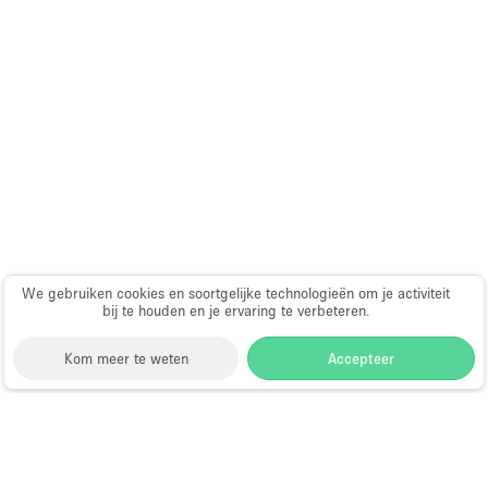
Audio- en videoapparatuur
Auto display
Badkamer
Bar
Begane grond
Beveiligingssysteem
Concierge
Daglicht
We gebruiken cookies en soortgelijke technologieën om je activiteit
bij te houden en je ervaring te verbeteren.
Dakterras
Drankvergunning
Kom meer te weten
Accepteer
Elektriciteit
Etalage
Storefront
>
Showroom te Huur
>
Showroom in
Grote entree
Londen
>
Showroom in Covent Garden, Londen
>