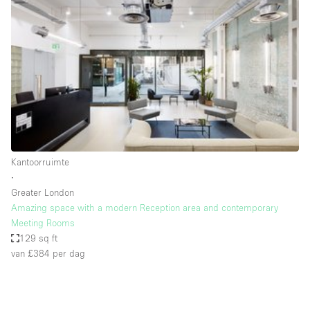
Een
Winkel
Conferentie
Vergadering
Kantoor
fotoshoot
delen
maken
Type ruimte
Kantoorruimte
Advertentieruimte
∙
Appartement / Loft
Greater London
Amazing space with a modern Reception area and contemporary
Atelier / Werkplaats
Meeting Rooms
Boetiek / Winkel
129 sq ft
van £384
per dag
Boot
Conferentieruimte
Container