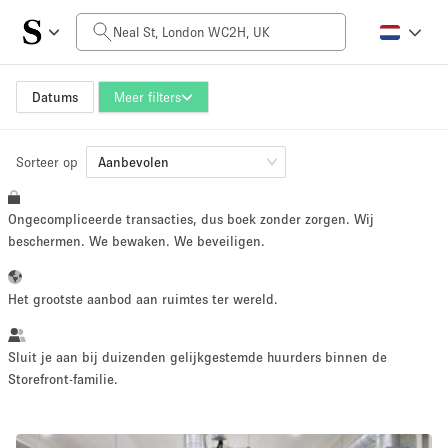
Prijs per dag
£0
£5,000+
Datums
Meer filters
Sorteer op
Grootte ruimte
Aanbevolen
Ongecompliceerde transacties, dus boek zonder zorgen. Wij
100 sq ft
5000+ sq ft
beschermen. We bewaken. We beveiligen.
~ 13 mensen
~ 650 mensen
Het grootste aanbod aan ruimtes ter wereld.
Projecttype
Sluit je aan bij duizenden gelijkgestemde huurders binnen de
Storefront-familie.
Retail
Showroom
Evenement
Kunst
Eten