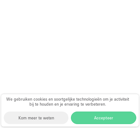
Audio- en videoapparatuur
Auto display
Badkamer
Bar
Begane grond
Beveiligingssysteem
Concierge
Daglicht
Dakterras
We gebruiken cookies en soortgelijke technologieën om je activiteit
Drankvergunning
bij te houden en je ervaring te verbeteren.
Elektriciteit
Kom meer te weten
Accepteer
Etalage
Grote entree