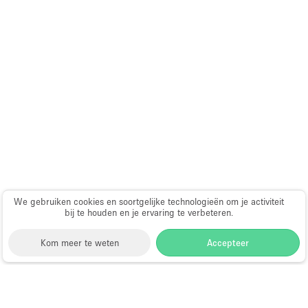
Audio- en videoapparatuur
Auto display
Badkamer
Bar
Begane grond
Beveiligingssysteem
Concierge
Daglicht
Dakterras
We gebruiken cookies en soortgelijke technologieën om je activiteit
bij te houden en je ervaring te verbeteren.
Drankvergunning
Kom meer te weten
Accepteer
Elektriciteit
Etalage
Grote entree
Storefront
>
Gedeelte winkel huren
>
Gedeelte Winkel