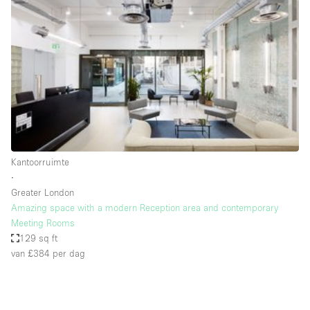
Een
Winkel
Conferentie
Vergadering
Kantoor
fotoshoot
delen
maken
Type ruimte
Kantoorruimte
Advertentieruimte
∙
Appartement / Loft
Greater London
Amazing space with a modern Reception area and contemporary
Atelier / Werkplaats
Meeting Rooms
Boetiek / Winkel
129 sq ft
van £384
per dag
Boot
Conferentieruimte
Container