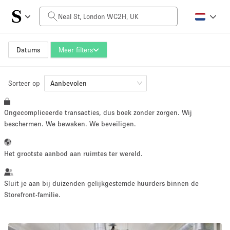
Prijs per dag
£0
£5,000+
Datums
Meer filters
Sorteer op
Grootte ruimte
Aanbevolen
Ongecompliceerde transacties, dus boek zonder zorgen. Wij
100 sq ft
5000+ sq ft
beschermen. We bewaken. We beveiligen.
~ 13 mensen
~ 650 mensen
Het grootste aanbod aan ruimtes ter wereld.
Projecttype
Sluit je aan bij duizenden gelijkgestemde huurders binnen de
Storefront-familie.
Retail
Showroom
Evenement
Kunst
Eten