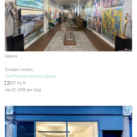
Galerie
∙
Greater London
The Fitzrovia Modern Space
857 sq ft
van £1,008
per dag