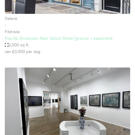
Galerie
∙
Fitzrovia
Pop-Up Showroom Near Oxford Street (ground + basement)
2,000 sq ft
van £3,000
per dag