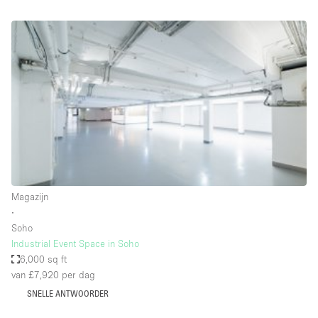
Audio- en videoapparatuur
Auto display
Badkamer
Bar
Begane grond
Beveiligingssysteem
Concierge
Daglicht
Magazijn
Dakterras
∙
Soho
Drankvergunning
Industrial Event Space in Soho
Elektriciteit
6,000 sq ft
van £7,920
per dag
Etalage
SNELLE ANTWOORDER
Grote entree