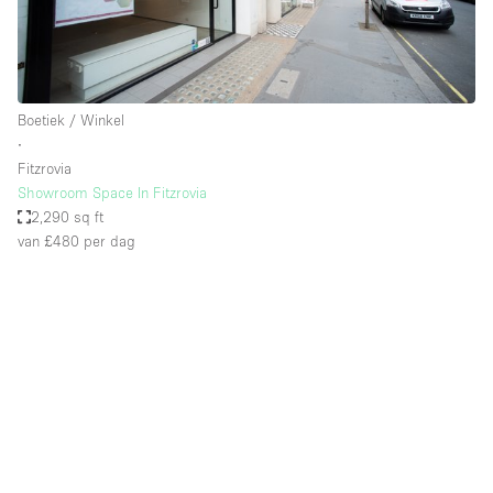
Boetiek / Winkel
∙
Fitzrovia
Showroom Space In Fitzrovia
2,290 sq ft
van £480
per dag