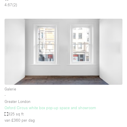
4.67
(
2
)
Overige
Restaurant / Bar / Café
Salon
Unieke ruimte
Vergaderruimte
Vrachtwagen
Winkel delen
Winkelruimte in winkelcentrum
Galerie
∙
Kenmerken ruimte
Greater London
Oxford Circus white box pop-up space and showroom
Airconditioning
325 sq ft
van £360
per dag
Animals Friendly