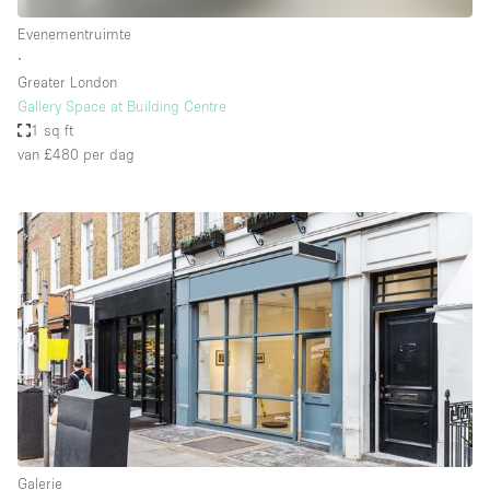
Evenementruimte
∙
Greater London
Gallery Space at Building Centre
1 sq ft
van £480
per dag
Galerie