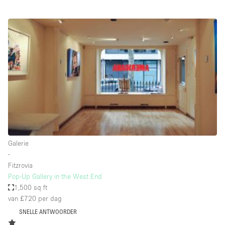
Creatieve ruimte
Dak
Evenementruimte
Foto / Filmstudio
Galerie
Hal
Herenhuis / Huis
Kantoorruimte
Galerie
Kraampje / Kiosk / Stalletje
∙
Fitzrovia
Kraampje / Marktkraam
Pop-Up Gallery in the West End
1,500 sq ft
Magazijn
van £720
per dag
Markt / Festival
SNELLE ANTWOORDER
Ontvangsthal