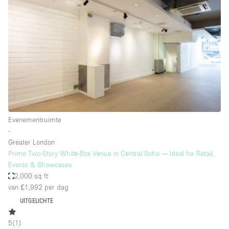
Een
Winkel
Conferentie
Vergadering
Kantoor
fotoshoot
delen
maken
Type ruimte
Evenementruimte
Advertentieruimte
∙
Appartement / Loft
Greater London
Prime Two-Story White-Box Venue in Central Soho — Ideal for Retail,
Atelier / Werkplaats
Events & Showcases
Boetiek / Winkel
2,000 sq ft
van £1,992
per dag
Boot
UITGELICHTE
Conferentieruimte
5
(
1
)
Container