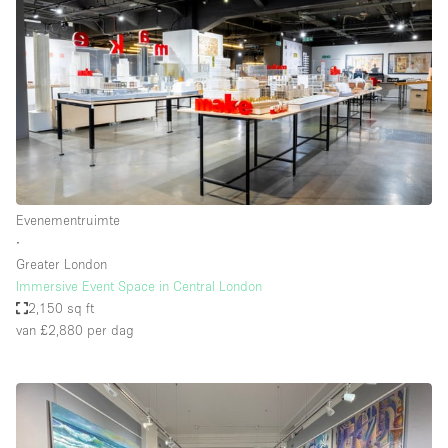
Evenementruimte
∙
Greater London
Immersive Event Space in Central London
2,150 sq ft
van £2,880
per dag