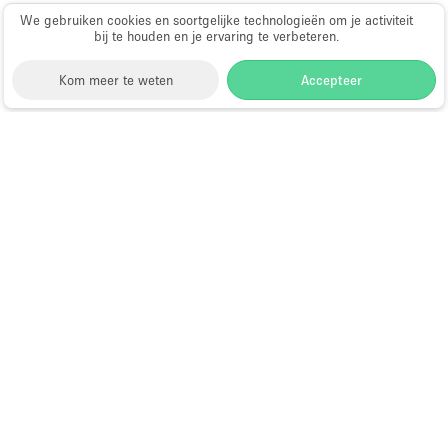
We gebruiken cookies en soortgelijke technologieën om je activiteit
bij te houden en je ervaring te verbeteren.
Kom meer te weten
Accepteer
Storefront
>
Huur een winkelruimte
>
Winkelruimtes
in Londen
>
Winkelruimtes in Fitzrovia
Winkelruimtes te Huur in Fitzrovia
Choose
Ruimte zoeken
Nederlands
a
Directory van dienstverleners
Language
Pop-up winkel openen in
Amsterdam: complete gids
Hoe open je een pop-up winkel?
Wat is een pop-up winkel?