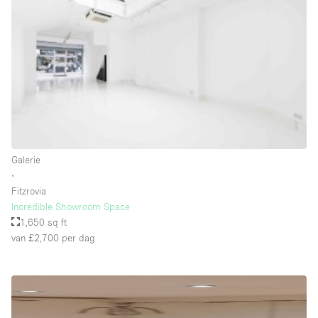
Schitterend uitzicht
Smoking Area
Soundproof
Straatniveau
Terrace
Toegankelijk voor mensen met handicap
Toiletten
Galerie
∙
Toonbanken
Fitzrovia
Tuin
Incredible Showroom Space
1,650 sq ft
Verlichting
van £2,700
per dag
Verwarming
Voorraadkamer
Water Access