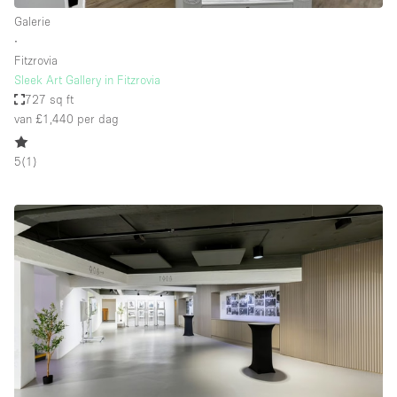
Galerie
∙
Fitzrovia
Sleek Art Gallery in Fitzrovia
727 sq ft
van £1,440
per dag
5
(
1
)