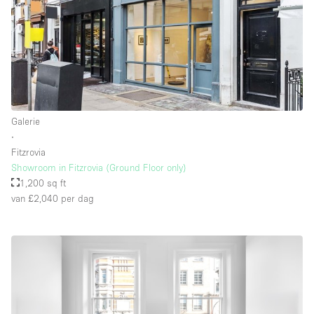
Galerie
∙
Fitzrovia
Showroom in Fitzrovia (Ground Floor only)
1,200 sq ft
van £2,040
per dag