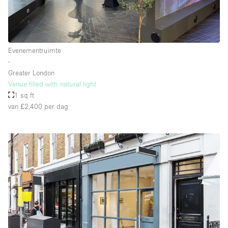
Evenementruimte
∙
Greater London
Venue filled with natural light
1 sq ft
van £2,400
per dag