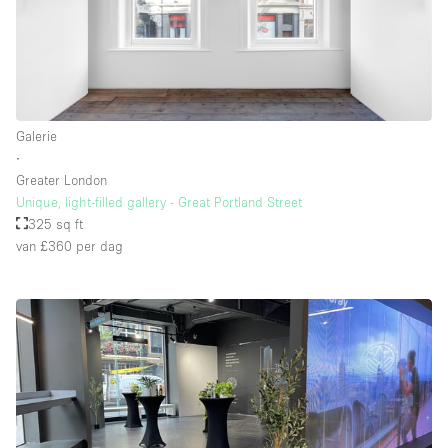
Galerie
∙
Greater London
Unique, light-filled gallery - Great Portland Street
325 sq ft
van £360
per dag