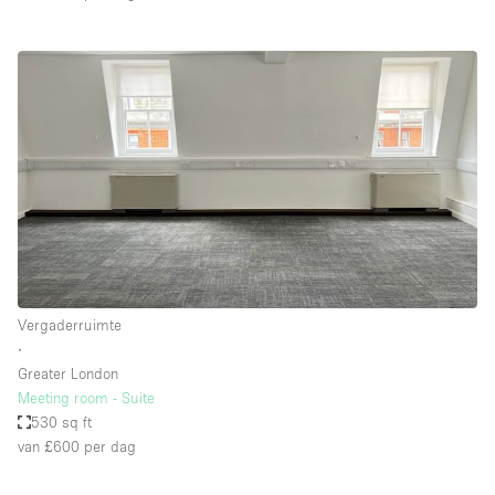
Vergaderruimte
∙
Greater London
Meeting room - Suite
530 sq ft
van £600
per dag