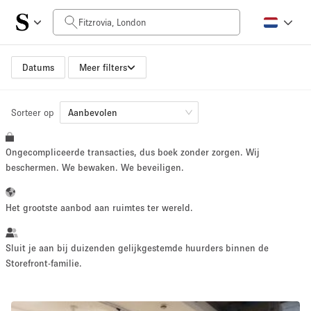
Prijs per dag
£0
£5,000+
Datums
Meer filters
Sorteer op
Grootte ruimte
Aanbevolen
Ongecompliceerde transacties, dus boek zonder zorgen. Wij
100 sq ft
5000+ sq ft
beschermen. We bewaken. We beveiligen.
~ 13 mensen
~ 650 mensen
Het grootste aanbod aan ruimtes ter wereld.
Projecttype
Sluit je aan bij duizenden gelijkgestemde huurders binnen de
Storefront-familie.
Retail
Showroom
Evenement
Kunst
Eten