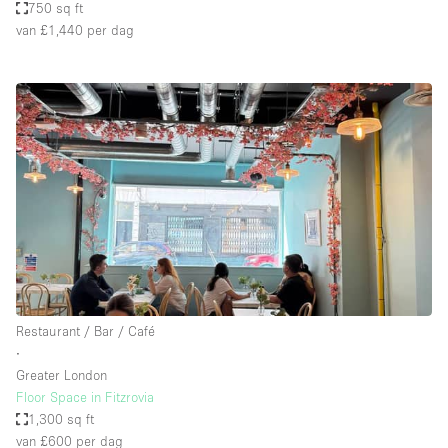
750 sq ft
van £1,440
per dag
Restaurant / Bar / Café
∙
Greater London
Floor Space in Fitzrovia
1,300 sq ft
van £600
per dag