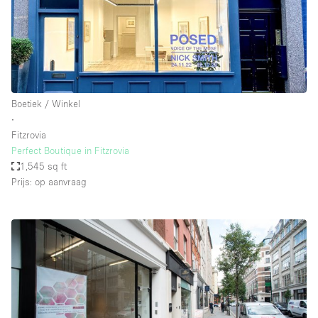
Boetiek / Winkel
∙
Fitzrovia
Perfect Boutique in Fitzrovia
1,545 sq ft
Prijs: op aanvraag