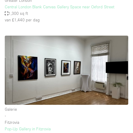
Greater London
Central London Blank Canvas Gallery Space near Oxford Street
1,300 sq ft
van £1,440
per dag
Galerie
∙
Fitzrovia
Pop-Up Gallery in Fitzrovia