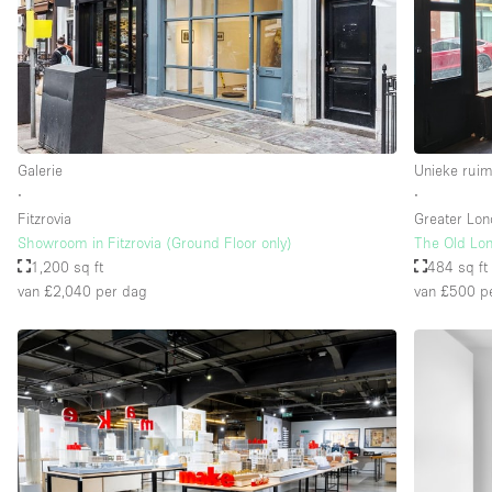
Galerie
Unieke ruim
∙
∙
Fitzrovia
Greater Lo
Showroom in Fitzrovia (Ground Floor only)
The Old Lon
1,200 sq ft
484 sq ft
van £2,040
per dag
van £500
pe