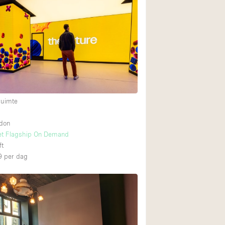
ruimte
ndon
eet Flagship On Demand
ft
9
per dag