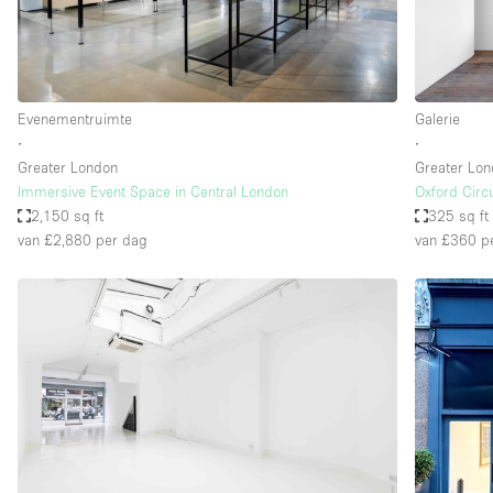
Evenementruimte
Galerie
∙
∙
Greater London
Greater Lo
Immersive Event Space in Central London
Oxford Cir
2,150 sq ft
325 sq ft
van £2,880
per dag
van £360
pe