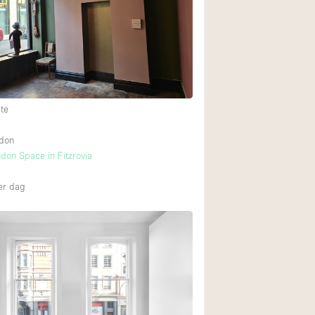
te
ndon
don Space in Fitzrovia
r dag