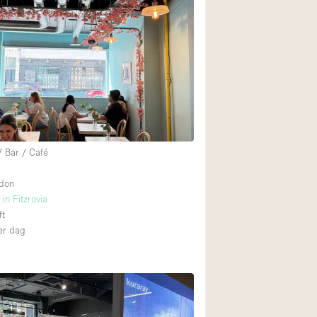
Restaurant / Bar / 
Unieke ruimte
Vrachtwagen
Winkelruimte in w
Animals Friendly
/ Bar / Café
Auto display
Bar
ndon
in Fitzrovia
Beveiligingssyste
ft
r dag
Daglicht
Drankvergunning
Etalage
Haussmann-stijl