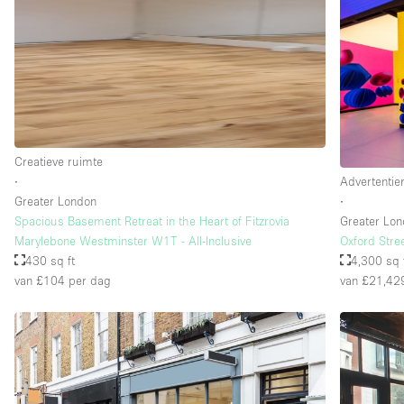
Creatieve ruimte
∙
Advertentie
Greater London
∙
Spacious Basement Retreat in the Heart of Fitzrovia
Greater Lo
Marylebone Westminster W1T - All-Inclusive
Oxford Str
430 sq ft
4,300 sq 
van £104
per dag
van £21,42