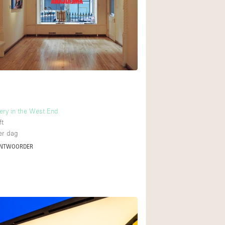
Begane grond tuin
Winkelcentrum
Boven
ery in the West End
ft
r dag
ANTWOORDER