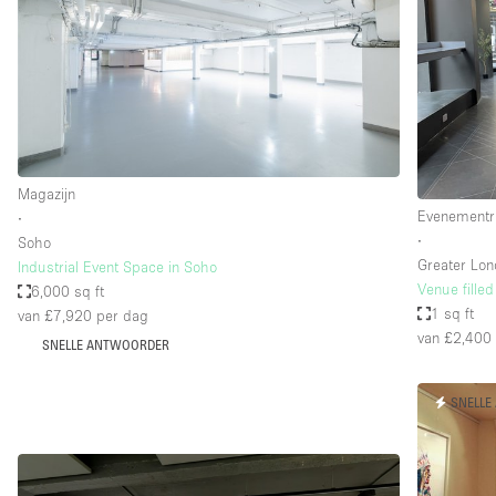
Industrieel
Kantoorbenodigdheden
Kledingrek
Lift
Meubilair
Magazijn
Privé-parkeerplaats
Evenementr
∙
∙
Soho
Schitterend uitzicht
Greater Lo
Industrial Event Space in Soho
Soundproof
Venue filled
6,000 sq ft
1 sq ft
van £7,920
per dag
Terrace
van £2,400
SNELLE ANTWOORDER
Toiletten
Tuin
SNELLE
Verwarming
Water Access