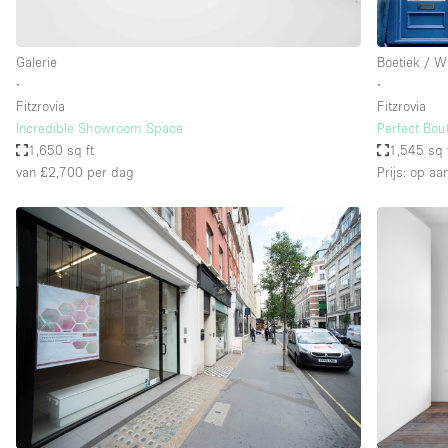
Galerie
Boetiek / W
∙
∙
Fitzrovia
Fitzrovia
Incredible Showroom Space
Perfect Bout
1,650 sq ft
1,545 sq 
van £2,700
per dag
Prijs: op aa