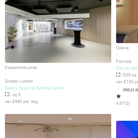
Verdieping/Toegang:
Souterrain
Begane grond straatkant
Terras
Galerie
Overig
∙
Fitzrovia
Evenementruimte
Pop-Up Gall
∙
1,500 sq 
Greater London
van £720
pe
Gallery Space at Building Centre
SNELLE 
1 sq ft
van £480
per dag
4.67
(
2
)