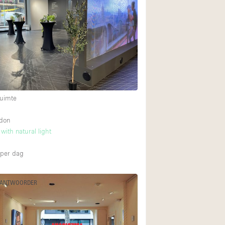
Internet
Keuken
Leefruimte
Meerdere kamers
Paskamers
RAW
uimte
Smoking Area
ndon
Straatniveau
 with natural light
Toegankelijk voor
per dag
Toonbanken
Verlichting
 ANTWOORDER
Voorraadkamer
Whitebox / Minima