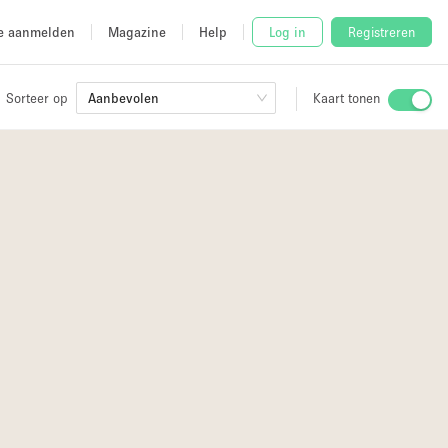
e aanmelden
Magazine
Help
Log in
Registreren
Sorteer op
Aanbevolen
Kaart tonen
Stalletje