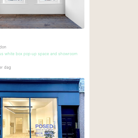
ndon
cus white box pop-up space and showroom
r dag