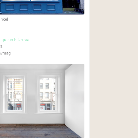
inkel
ique in Fitzrovia
ft
nvraag