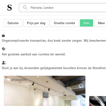
Datums
Prijs per dag
Grootte ruimte
Eten
Meer 
Type ruimte
Advertentieruimte
Atelier / Werkplaats
Ongecompliceerde transacties, dus boek zonder zorgen. Wij bescherme
Boot
Container
Het grootste aanbod aan ruimtes ter wereld.
Dak
Foto / Filmstudio
Sluit je aan bij duizenden gelijkgestemde huurders binnen de Storefront
Hal
UITGELICHTE
Kantoorruimte
Kraampje / Marktkraam
Markt / Festival