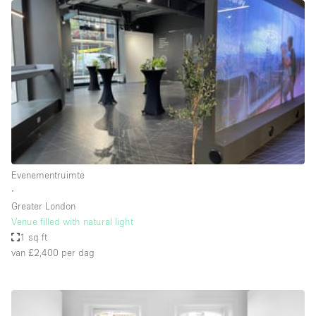
Overige
Restaurant / Bar / Café
Salon
Unieke ruimte
Vergaderruimte
Vrachtwagen
Winkel delen
Evenementruimte
∙
Winkelruimte in winkelcentrum
Greater London
Venue filled with natural light
1 sq ft
Kenmerken ruimte
van £2,400
per dag
Airconditioning
Animals Friendly