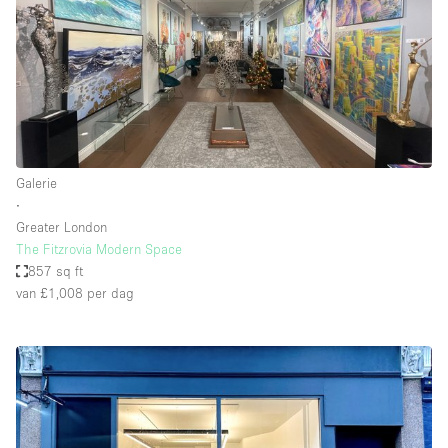
Galerie
∙
Greater London
The Fitzrovia Modern Space
857 sq ft
van £1,008
per dag