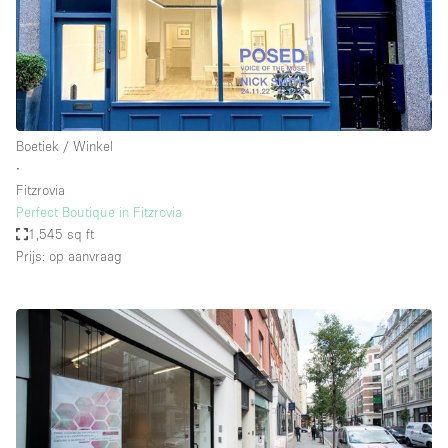
Boetiek / Winkel
∙
Fitzrovia
Perfect Boutique in Fitzrovia
1,545 sq ft
Prijs: op aanvraag