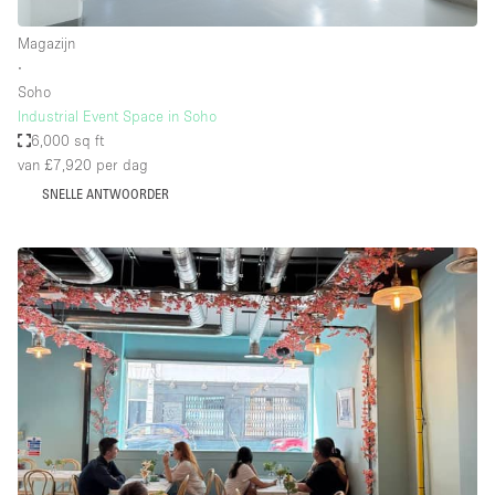
Magazijn
∙
Soho
Industrial Event Space in Soho
6,000 sq ft
van £7,920
per dag
SNELLE ANTWOORDER