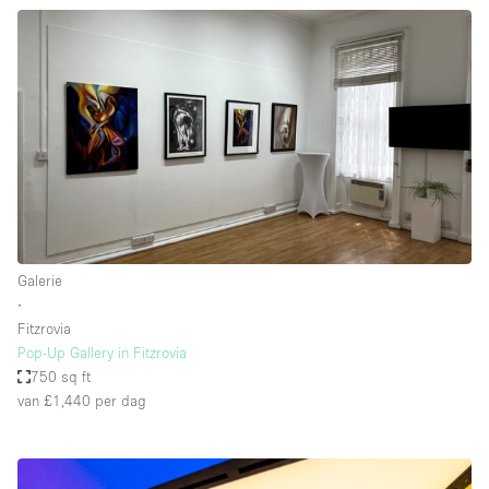
Galerie
∙
Fitzrovia
Pop-Up Gallery in Fitzrovia
750 sq ft
van £1,440
per dag