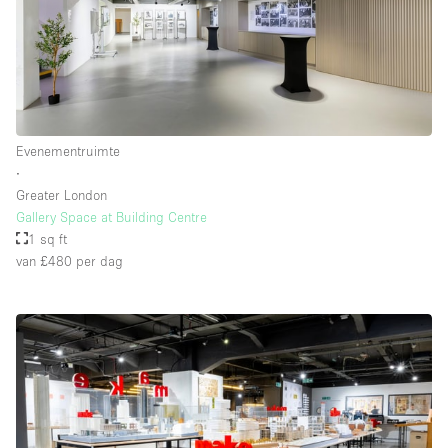
Evenementruimte
∙
Greater London
Gallery Space at Building Centre
1 sq ft
van £480
per dag