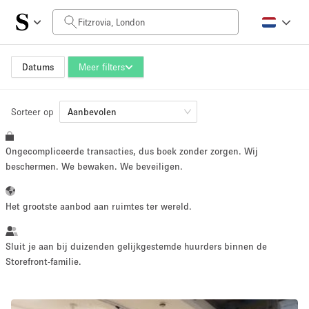
Prijs per dag
£0
£5,000+
Datums
Meer filters
Sorteer op
Grootte ruimte
Aanbevolen
Ongecompliceerde transacties, dus boek zonder zorgen. Wij
100 sq ft
5000+ sq ft
beschermen. We bewaken. We beveiligen.
~ 13 mensen
~ 650 mensen
Het grootste aanbod aan ruimtes ter wereld.
Projecttype
Sluit je aan bij duizenden gelijkgestemde huurders binnen de
Storefront-familie.
Retail
Showroom
Evenement
Kunst
Eten