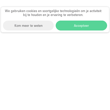
We gebruiken cookies en soortgelijke technologieën om je activiteit
bij te houden en je ervaring te verbeteren.
Kom meer te weten
Accepteer
Storefront
>
Huur een vergaderzaal
>
Vergaderzalen &
Vergaderlocaties in Londen
>
Vergaderzalen &
Vergaderlocaties in Fitzrovia
Vergaderzalen te Huur in Fitzrovia
Choose
Ruimte zoeken
Nederlands
a
Directory van dienstverleners
Language
Pop-up winkel openen in
Amsterdam: complete gids