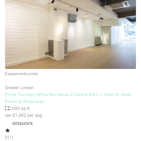
Een
Winkel
Conferentie
Vergadering
Kantoor
fotoshoot
delen
maken
Type ruimte
Evenementruimte
Advertentieruimte
∙
Appartement / Loft
Greater London
Prime Two-Story White-Box Venue in Central Soho — Ideal for Retail,
Atelier / Werkplaats
Events & Showcases
Boetiek / Winkel
2,000 sq ft
van £1,992
per dag
Boot
UITGELICHTE
Conferentieruimte
5
(
1
)
Container