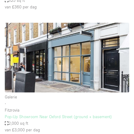
325 sq ft
van £360
per dag
Galerie
∙
Fitzrovia
Pop-Up Showroom Near Oxford Street (ground + basement)
2,000 sq ft
van £3,000
per dag