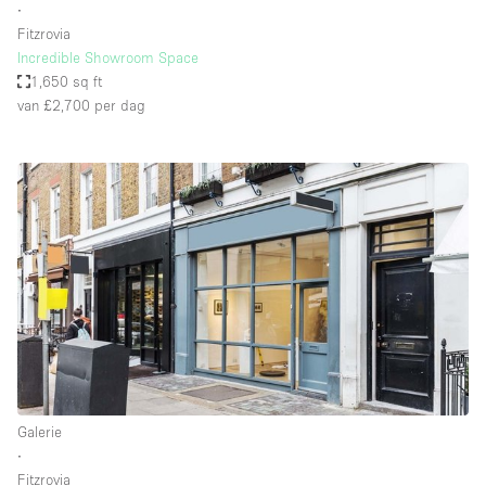
∙
Fitzrovia
Incredible Showroom Space
1,650 sq ft
van £2,700
per dag
Galerie
∙
Fitzrovia