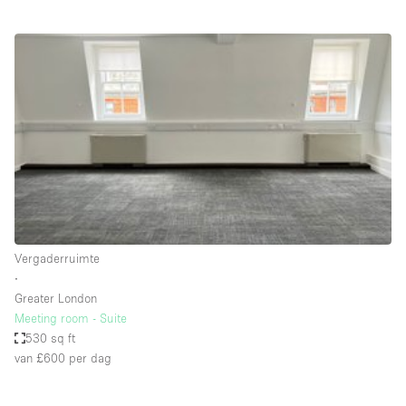
Creatieve ruimte
Dak
Evenementruimte
Foto / Filmstudio
Galerie
Hal
Herenhuis / Huis
Kantoorruimte
Vergaderruimte
Kraampje / Kiosk / Stalletje
∙
Greater London
Kraampje / Marktkraam
Meeting room - Suite
530 sq ft
Magazijn
van £600
per dag
Markt / Festival
Ontvangsthal