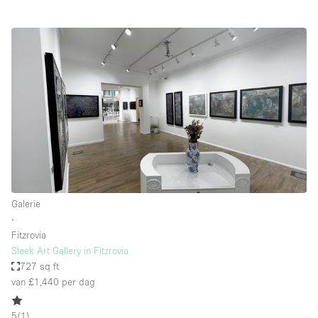
Galerie
∙
Fitzrovia
Sleek Art Gallery in Fitzrovia
727 sq ft
van £1,440
per dag
5
(
1
)