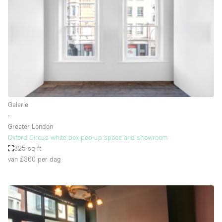
Audio- en videoapparatuur
Auto display
Badkamer
Bar
Begane grond
Beveiligingssysteem
Galerie
Concierge
∙
Daglicht
Greater London
Oxford Circus white box pop-up space and showroom
Dakterras
325 sq ft
van £360
per dag
Drankvergunning
Elektriciteit
Etalage
Grote entree