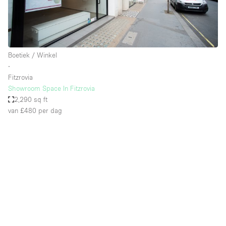
Boetiek / Winkel
∙
Fitzrovia
Showroom Space In Fitzrovia
2,290 sq ft
van £480
per dag