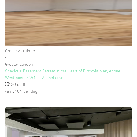
Whitebox / Minimaal
Verdieping/Toegang:
Souterrain
Creatieve ruimte
Begane grond tuin
∙
Begane grond straatkant
Greater London
Spacious Basement Retreat in the Heart of Fitzrovia Marylebone
Winkelcentrum
Westminster W1T - All-Inclusive
Terras
430 sq ft
van £104
per dag
Boven
Overig