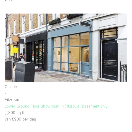
Galerie
∙
Fitzrovia
Lower Ground Floor Showroom in Fitzrovia (basement only)
800 sq ft
van £900
per dag