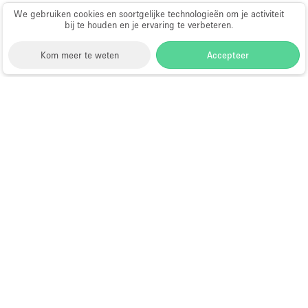
We gebruiken cookies en soortgelijke technologieën om je activiteit
bij te houden en je ervaring te verbeteren.
Kom meer te weten
Accepteer
Storefront
>
Huur een pop-up winkel
>
Pop-up Winkel
in Londen
>
Pop-up Winkel in Fitzrovia
Pop-up Winkel te Huur in Fitzrovia
Choose
Ruimte zoeken
Nederlands
a
Directory van dienstverleners
Language
Pop-up winkel openen in
Amsterdam: complete gids
Hoe open je een pop-up winkel?
Wat is een pop-up winkel?