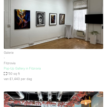
Galerie
∙
Fitzrovia
Pop-Up Gallery in Fitzrovia
750 sq ft
van £1,440
per dag