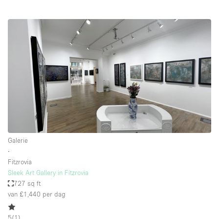
Galerie
∙
Fitzrovia
Sleek Art Gallery in Fitzrovia
727 sq ft
van £1,440
per dag
5
(
1
)