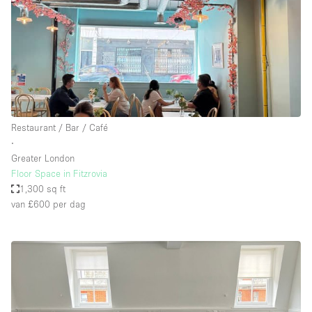
Restaurant / Bar / Café
∙
Greater London
Floor Space in Fitzrovia
1,300 sq ft
van £600
per dag