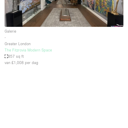
Galerie
∙
Greater London
The Fitzrovia Modern Space
857 sq ft
van £1,008
per dag