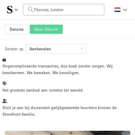
Prijs per dag
£0
£5,000+
Datums
Meer filters
Sorteer op
Grootte ruimte
Aanbevolen
Ongecompliceerde transacties, dus boek zonder zorgen. Wij
100 sq ft
5000+ sq ft
beschermen. We bewaken. We beveiligen.
~ 13 mensen
~ 650 mensen
Het grootste aanbod aan ruimtes ter wereld.
Projecttype
Sluit je aan bij duizenden gelijkgestemde huurders binnen de
Storefront-familie.
Retail
Showroom
Evenement
Kunst
Eten