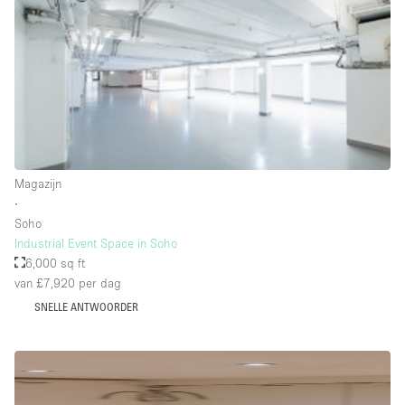
Schitterend uitzicht
Smoking Area
Soundproof
Straatniveau
Terrace
Toegankelijk voor mensen met handicap
Magazijn
Toiletten
∙
Soho
Toonbanken
Industrial Event Space in Soho
Tuin
6,000 sq ft
van £7,920
per dag
Verlichting
SNELLE ANTWOORDER
Verwarming
Voorraadkamer
Water Access