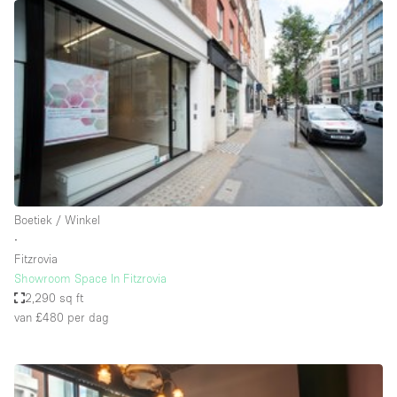
Overige
Restaurant / Bar / Café
Salon
Unieke ruimte
Vergaderruimte
Vrachtwagen
Winkel delen
Boetiek / Winkel
∙
Winkelruimte in winkelcentrum
Fitzrovia
Showroom Space In Fitzrovia
2,290 sq ft
Kenmerken ruimte
van £480
per dag
Airconditioning
Animals Friendly