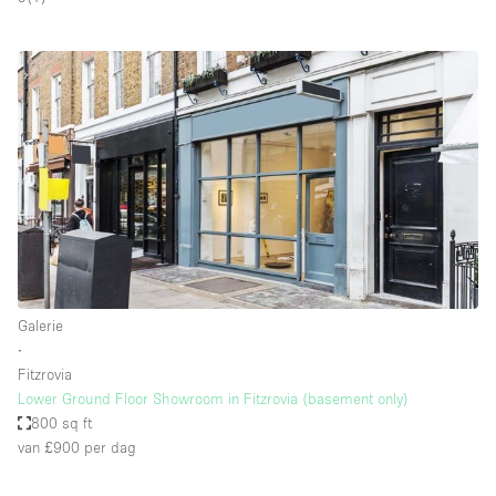
Galerie
∙
Fitzrovia
Lower Ground Floor Showroom in Fitzrovia (basement only)
800 sq ft
van £900
per dag