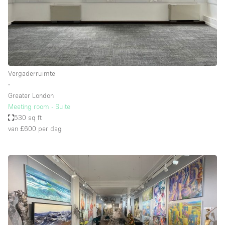
Vergaderruimte
∙
Greater London
Meeting room - Suite
530 sq ft
van £600
per dag