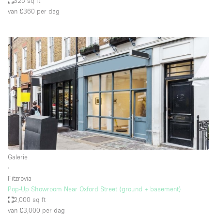
325 sq ft
van £360
per dag
Galerie
∙
Fitzrovia
Pop-Up Showroom Near Oxford Street (ground + basement)
2,000 sq ft
van £3,000
per dag