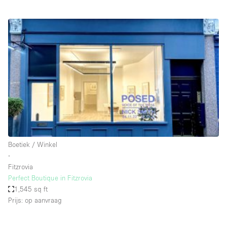
Creatieve ruimte
Dak
Evenementruimte
Foto / Filmstudio
Galerie
Hal
Herenhuis / Huis
Kantoorruimte
Boetiek / Winkel
Kraampje / Kiosk / Stalletje
∙
Fitzrovia
Kraampje / Marktkraam
Perfect Boutique in Fitzrovia
1,545 sq ft
Magazijn
Prijs: op aanvraag
Markt / Festival
Ontvangsthal