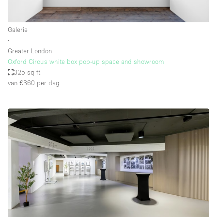
Galerie
∙
Greater London
Oxford Circus white box pop-up space and showroom
325 sq ft
van £360
per dag