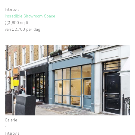
∙
Fitzrovia
Incredible Showroom Space
1,650 sq ft
van £2,700
per dag
Galerie
∙
Fitzrovia