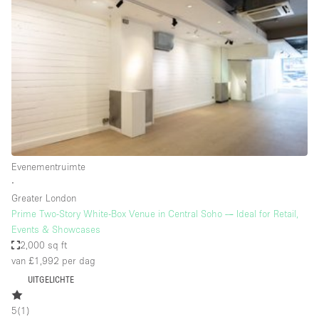
Een
Winkel
Conferentie
Vergadering
Kantoor
fotoshoot
delen
maken
Type ruimte
Evenementruimte
Advertentieruimte
∙
Appartement / Loft
Greater London
Prime Two-Story White-Box Venue in Central Soho — Ideal for Retail,
Atelier / Werkplaats
Events & Showcases
Boetiek / Winkel
2,000 sq ft
van £1,992
per dag
Boot
UITGELICHTE
Conferentieruimte
5
(
1
)
Container