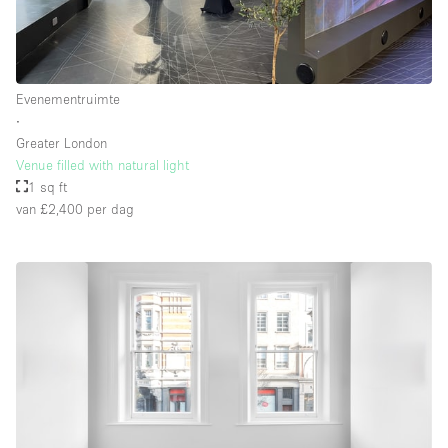
Evenementruimte
∙
Greater London
Venue filled with natural light
1 sq ft
van £2,400
per dag