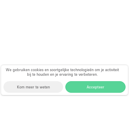
Audio- en videoapparatuur
Auto display
Badkamer
Bar
Begane grond
Beveiligingssysteem
Concierge
We gebruiken cookies en soortgelijke technologieën om je activiteit
Daglicht
bij te houden en je ervaring te verbeteren.
Dakterras
Kom meer te weten
Accepteer
Drankvergunning
Elektriciteit
Storefront
>
Gedeelte winkel huren
>
Gedeelte Winkel
Etalage
& Shop in Shop in Londen
>
Gedeelte Winkel & Shop
Grote entree
in Shop in Fulham