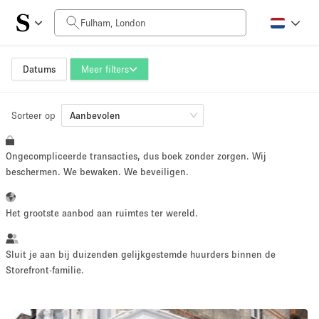
Prijs per dag
£0
£5,000+
Datums
Meer filters
Sorteer op
Grootte ruimte
Aanbevolen
Ongecompliceerde transacties, dus boek zonder zorgen. Wij
100 sq ft
5000+ sq ft
beschermen. We bewaken. We beveiligen.
~ 13 mensen
~ 650 mensen
Het grootste aanbod aan ruimtes ter wereld.
Projecttype
Sluit je aan bij duizenden gelijkgestemde huurders binnen de
Storefront-familie.
Retail
Showroom
Evenement
Kunst
Eten