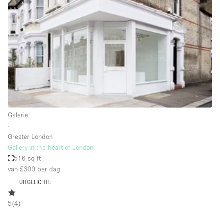
Een
Winkel
Conferentie
Vergadering
Kantoor
fotoshoot
delen
maken
Type ruimte
Galerie
Advertentieruimte
∙
Appartement / Loft
Greater London
Gallery in the heart of London
Atelier / Werkplaats
516 sq ft
Boetiek / Winkel
van £300
per dag
UITGELICHTE
Boot
Conferentieruimte
5
(
4
)
Container