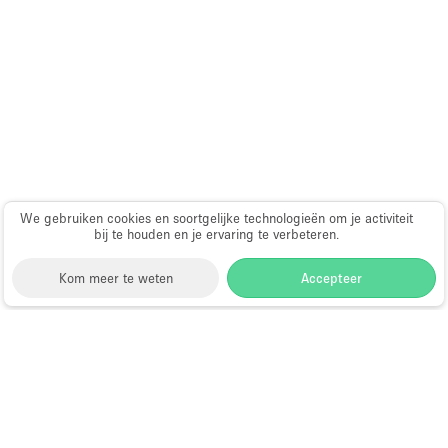
Audio- en videoapparatuur
Auto display
Badkamer
Bar
Begane grond
Beveiligingssysteem
Concierge
We gebruiken cookies en soortgelijke technologieën om je activiteit
bij te houden en je ervaring te verbeteren.
Daglicht
Kom meer te weten
Accepteer
Dakterras
Drankvergunning
Elektriciteit
Storefront
>
Showroom te Huur
>
Showroom in
Londen
>
Showroom in Hampstead
Etalage
Showroom te Huur in Hampstead
Grote entree