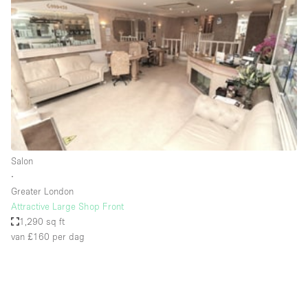
Een
Winkel
Conferentie
Vergadering
Kantoor
fotoshoot
delen
maken
Type ruimte
Salon
Advertentieruimte
∙
Appartement / Loft
Greater London
Attractive Large Shop Front
Atelier / Werkplaats
1,290 sq ft
Boetiek / Winkel
van £160
per dag
Boot
Conferentieruimte
Container