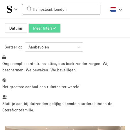
Prijs per dag
£0
£5,000+
Datums
Meer filters
Sorteer op
Grootte ruimte
Aanbevolen
Ongecompliceerde transacties, dus boek zonder zorgen. Wij
100 sq ft
5000+ sq ft
beschermen. We bewaken. We beveiligen.
~ 13 mensen
~ 650 mensen
Het grootste aanbod aan ruimtes ter wereld.
Projecttype
Sluit je aan bij duizenden gelijkgestemde huurders binnen de
Storefront-familie.
Retail
Showroom
Evenement
Kunst
Eten