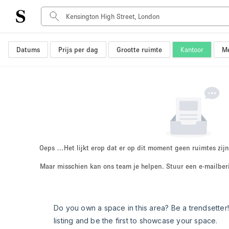
Datums
Prijs per dag
Grootte ruimte
Kantoor
Me
Type ruimte
Advertentieruimte
Atelier / Werkplaats
Boot
Container
Dak
Foto / Filmstudio
Oeps …
Het lijkt erop dat er op dit moment geen ruimtes zijn
Hal
Maar misschien kan ons team je helpen. Stuur een e-mailber
Kantoorruimte
Kraampje / Marktkraam
Markt / Festival