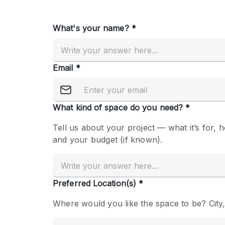
Overige
Salon
Vergaderruimte
Winkel delen
Kenmerken ruimte
Airconditioning
Audio- en videoapparatuur
Badkamer
Begane grond
Concierge
Dakterras
Elektriciteit
Grote entree