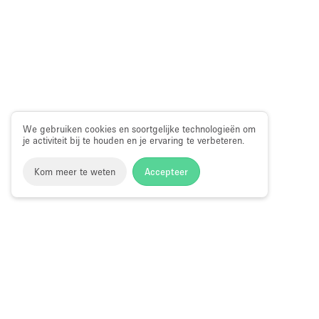
We gebruiken cookies en soortgelijke technologieën om
je activiteit bij te houden en je ervaring te verbeteren.
Kom meer te weten
Accepteer
Storefront
>
Kantoorruimte huren
>
Flexibele kantoorruimte
Kantoorruimte te Huur in Kensington Hi