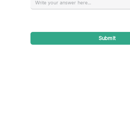
Industrieel
Kantoorbenodigdheden
Kledingrek
Lift
Meubilair
Privé-parkeerplaats
Schitterend uitzicht
Soundproof
Terrace
Toiletten
Tuin
Verwarming
Water Access