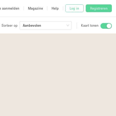
e aanmelden
Magazine
Help
Log in
Registreren
Sorteer op
Aanbevolen
Kaart tonen
Stalletje