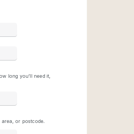
Restaurant / Bar / 
Unieke ruimte
Vrachtwagen
Winkelruimte in w
Animals Friendly
Auto display
Bar
Beveiligingssyste
Daglicht
Drankvergunning
Etalage
Haussmann-stijl