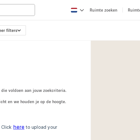
Ruimte zoeken
Ruimt
er filters
Appartement / Loft
Boetiek / Winkel
Conferentieruimte
Creatieve ruimte
Evenementruimte
Galerie
 die voldoen aan jouw zoekcriteria.
Herenhuis / Huis
icht en we houden je op de hoogte.
Kraampje / Kiosk / 
Magazijn
Ontvangsthal